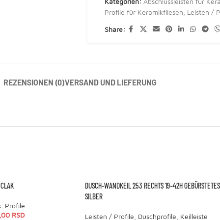
Kategorien:
Abschlussleisten für Ker
Profile für Keramikfliesen
,
Leisten / P
Share:
REZENSIONEN (0)
VERSAND UND LIEFERUNG
 CLAK
DUSCH-WANDKEIL 253 RECHTS 19–42H GEBÜRSTETES
SILBER
k-Profile
,00
RSD
Leisten / Profile
,
Duschprofile
,
Keilleiste