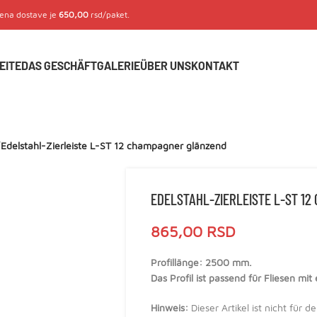
Cena dostave je
650,00
rsd/paket.
EITE
DAS GESCHÄFT
GALERIE
ÜBER UNS
KONTAKT
/
Edelstahl-Zierleiste L-ST 12 champagner glänzend
EDELSTAHL-ZIERLEISTE L-ST 1
865,00
RSD
Profillänge: 2500 mm.
Das Profil ist passend für Fliesen mi
Hinweis:
Dieser Artikel ist nicht für 