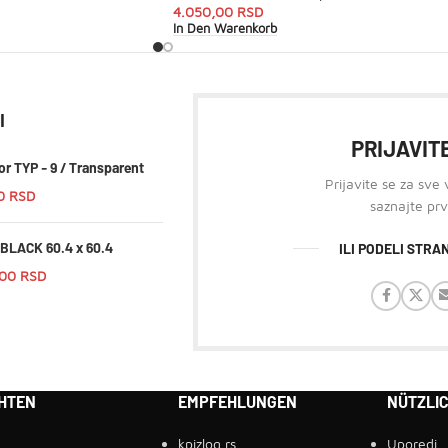
4.050,00
RSD
In Den Warenkorb
I
PRIJAVITE
or TYP - 9 / Transparent
Prijavite se za sve
00
RSD
saznajte prv
BLACK 60.4 x 60.4
ILI PODELI STR
,00
RSD
HTEN
EMPFEHLUNGEN
NÜTZLIC
kpizlog.rs
Uporedi