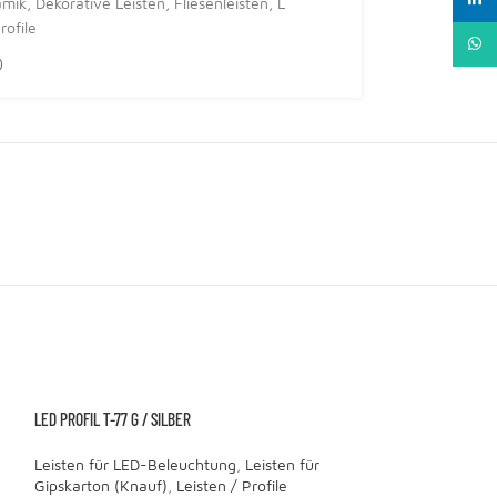
amik
,
Dekorative Leisten
,
Fliesenleisten
,
L
rofile
What
LED PROFIL T-77 G / SILBER
SCHUTZLEISTE 3419-1
Leisten für LED-Beleuchtung
,
Leisten für
Abschlussleisten 
Gipskarton (Knauf)
,
Leisten / Profile
Profile