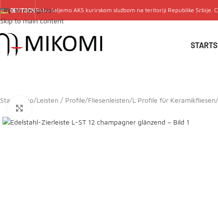
Skip to navigation
Robu šaljemo
AKS
kurirskom službom na teritoriji Republike Srbije. 
DEUTSCH
Skip to main content
STARTS
Start
/
Shop
/
Leisten / Profile
/
Fliesenleisten
/
L Profile für Keramikfliesen
Click to enlarge