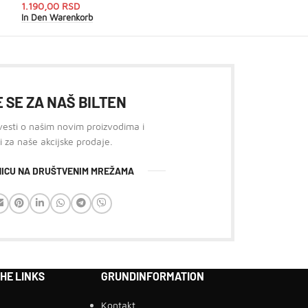
1.190,00
RSD
730,00
RSD
In Den Warenkorb
In Den Warenkorb
 SE ZA NAŠ BILTEN
 vesti o našim novim proizvodima i
i za naše akcijske prodaje.
ANICU NA DRUŠTVENIM MREŽAMA
HE LINKS
GRUNDINFORMATION
Kontakt