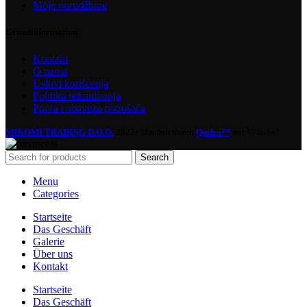
Moje porudžbine
Grundinformation
Kontakt
O nama
Uslovi korišćenja
Politika refundiranja
Prava i obaveza potrošača
MIKOMI TRADING D.O.O.
2022• Machen durch
Qudra™
mit 💘 liebe!
Search
Menu
Categories
Startseite
Das Geschäft
Galerie
Über uns
Kontakt
Startseite
Das Geschäft