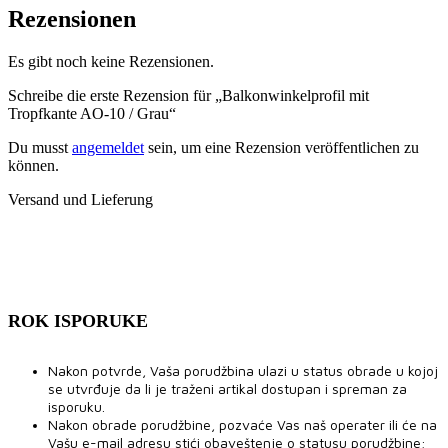
Rezensionen
Es gibt noch keine Rezensionen.
Schreibe die erste Rezension für „Balkonwinkelprofil mit
Tropfkante AO-10 / Grau“
Du musst
angemeldet
sein, um eine Rezension veröffentlichen zu
können.
Versand und Lieferung
ROK ISPORUKE
Nakon potvrde, Vaša porudžbina ulazi u status obrade u kojoj
se utvrđuje da li je traženi artikal dostupan i spreman za
isporuku.
Nakon obrade porudžbine, pozvaće Vas naš operater ili će na
Vašu e-mail adresu stići obaveštenje o statusu porudžbine;