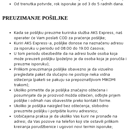
Od trenutka potvrde, rok isporuke je od 3 do 5 radnih dana.
PREUZIMANJE POŠILJKE
Kada se pošiljku preuzme kurirska služba AKS Express, naš
operater će Vam poslati COD za praćenje pošiljke;
Kuriri AKS Express-a, pošiljke donose na naznačenu adresu
za isporuku u periodu od 08.00 do 19.00 časova;
U tom periodu obezbedite da na adresi bude osoba koja
može preuzeti pošiljku (poželjno je da osoba koja je poručila i
preuzme isporuku);
Prilikom preuzimanja pošiljke obavezno je da vizuelno
pregledate paket da slučajno ne postoje neka vidna
oštećenja (paketi se pakuju sa prepoznatljivom MIKOMI
trakom);
Ukoliko primetite da je pošiljka značajno oštećena i
posumnjate da je proizvod možda oštećen, odbijte prijem
pošiljke i odmah nas obavestite preko kontakt forme.
Ukoliko je pošiljka naizgled bez oštećenja, slobodno
preuzmite pošiljku i potpišite kuriru adresnicu;
Uobičajena praksa je da ukoliko Vas kurir ne pronađe na
adresi, da Vas pozove na telefon koji ste ostavili prilikom
kreiranja porudžbenice i ugovori novi termin isporuke;