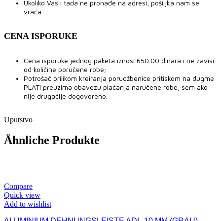
Ukoliko Vas i tada ne pronađe na adresi, pošiljka nam se
vraća.
CENA ISPORUKE
Cena isporuke jednog paketa iznosi 650.00 dinara i ne zavisi
od količine poručene robe;
Potrošač prilikom kreiranja porudžbenice pritiskom na dugme
PLATI preuzima obavezu plaćanja naručene robe, sem ako
nije drugačije dogovoreno.
Uputstvo
Ähnliche Produkte
Compare
Quick view
Add to wishlist
ALUMINIUM DEHNUNGSLEISTE ADL-10 MM (GRAU)