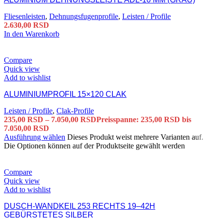
Fliesenleisten
,
Dehnungsfugenprofile
,
Leisten / Profile
2.630,00
RSD
In den Warenkorb
Compare
Quick view
Add to wishlist
ALUMINIUMPROFIL 15×120 CLAK
Leisten / Profile
,
Clak-Profile
235,00
RSD
–
7.050,00
RSD
Preisspanne: 235,00 RSD bis
7.050,00 RSD
Ausführung wählen
Dieses Produkt weist mehrere Varianten auf.
Die Optionen können auf der Produktseite gewählt werden
Compare
Quick view
Add to wishlist
DUSCH-WANDKEIL 253 RECHTS 19–42H
GEBÜRSTETES SILBER