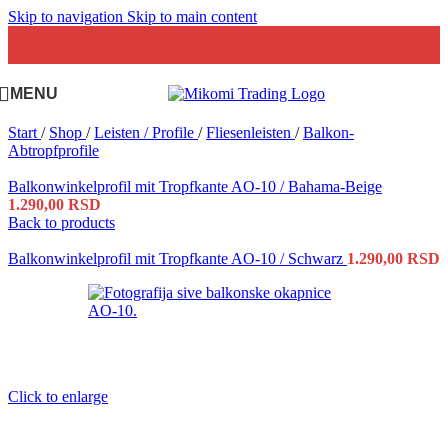
Skip to navigation
Skip to main content
MENU
Start
/
Shop
/
Leisten / Profile
/
Fliesenleisten
/
Balkon-
Abtropfprofile
Balkonwinkelprofil mit Tropfkante AO-10 / Bahama-Beige
1.290,00
RSD
Back to products
Balkonwinkelprofil mit Tropfkante AO-10 / Schwarz
1.290,00
RSD
Click to enlarge