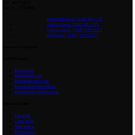
PIB:
101775913
Mat. br.:
17314807
Administracija: (036) 841 216
Veleprodaja: (036) 841 375
Maloprodaja: (036) 515 5022
Webshop: (036) 515 5225
Neueste Nachrichten
Empfehlungen
kpizlog.rs
tktrading24.de
kosmosprofil.com
konstruktivniprofili.rs
kupujemprodajem.com
Nützliche Links
Uporedi
Lista želja
Moj nalog
Prodavnica