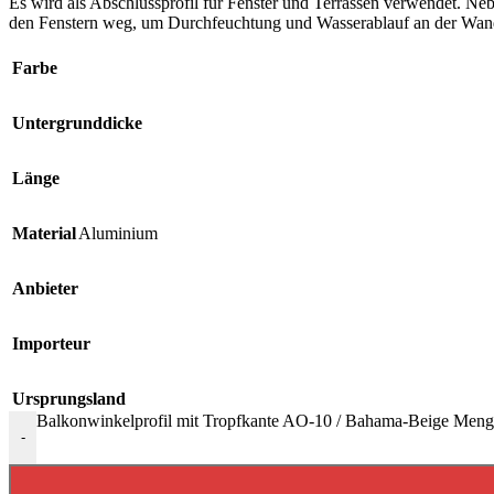
Es wird als Abschlussprofil für Fenster und Terrassen verwendet. Ne
den Fenstern weg, um Durchfeuchtung und Wasserablauf an der Wand zu
Farbe
Untergrunddicke
Länge
Material
Aluminium
Anbieter
Importeur
Ursprungsland
Balkonwinkelprofil mit Tropfkante AO-10 / Bahama-Beige Meng
-