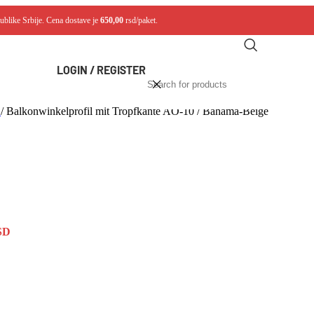
ublike Srbije. Cena dostave je
650,00
rsd/paket.
LOGIN / REGISTER
e
/
Balkonwinkelprofil mit Tropfkante AO-10 / Bahama-Beige
SD