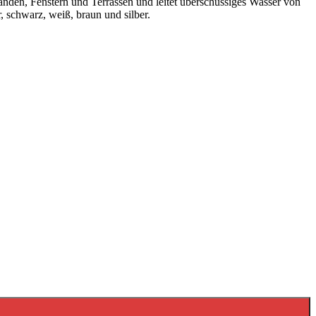
änden, Fenstern und Terrassen und leitet überschüssiges Wasser von
 schwarz, weiß, braun und silber.