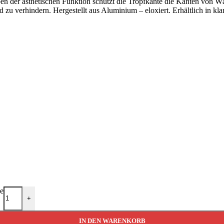
ben der ästhetischen Funktion schützt die Tropfkante die Kanten von W
 verhindern. Hergestellt aus Aluminium – eloxiert. Erhältlich in klar,
e
+
IN DEN WARENKORB