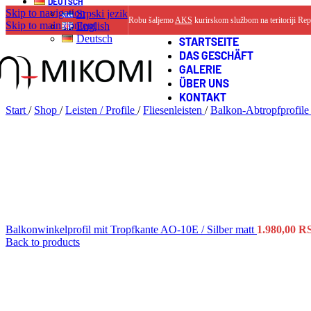
DEUTSCH
Skip to navigation
Srpski jezik
Robu šaljemo
AKS
kurirskom službom na teritoriji Rep
Skip to main content
English
Deutsch
STARTSEITE
DAS GESCHÄFT
GALERIE
ÜBER UNS
KONTAKT
Start
/
Shop
/
Leisten / Profile
/
Fliesenleisten
/
Balkon-Abtropfprofil
Balkonwinkelprofil mit Tropfkante AO-10E / Silber matt
1.980,00
R
Back to products