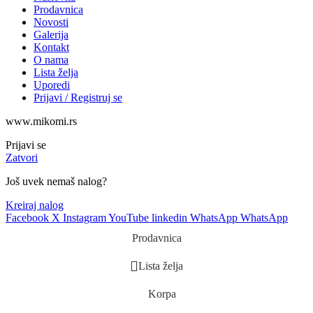
Prodavnica
Novosti
Galerija
Kontakt
O nama
Lista želja
Uporedi
Prijavi / Registruj se
www.mikomi.rs
Prijavi se
Zatvori
Još uvek nemaš nalog?
Kreiraj nalog
Facebook
X
Instagram
YouTube
linkedin
WhatsApp
WhatsApp
Prodavnica
Lista želja
Korpa