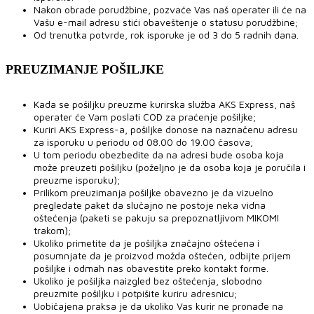
Nakon obrade porudžbine, pozvaće Vas naš operater ili će na
Vašu e-mail adresu stići obaveštenje o statusu porudžbine;
Od trenutka potvrde, rok isporuke je od 3 do 5 radnih dana.
PREUZIMANJE POŠILJKE
Kada se pošiljku preuzme kurirska služba AKS Express, naš
operater će Vam poslati COD za praćenje pošiljke;
Kuriri AKS Express-a, pošiljke donose na naznačenu adresu
za isporuku u periodu od 08.00 do 19.00 časova;
U tom periodu obezbedite da na adresi bude osoba koja
može preuzeti pošiljku (poželjno je da osoba koja je poručila i
preuzme isporuku);
Prilikom preuzimanja pošiljke obavezno je da vizuelno
pregledate paket da slučajno ne postoje neka vidna
oštećenja (paketi se pakuju sa prepoznatljivom MIKOMI
trakom);
Ukoliko primetite da je pošiljka značajno oštećena i
posumnjate da je proizvod možda oštećen, odbijte prijem
pošiljke i odmah nas obavestite preko kontakt forme.
Ukoliko je pošiljka naizgled bez oštećenja, slobodno
preuzmite pošiljku i potpišite kuriru adresnicu;
Uobičajena praksa je da ukoliko Vas kurir ne pronađe na