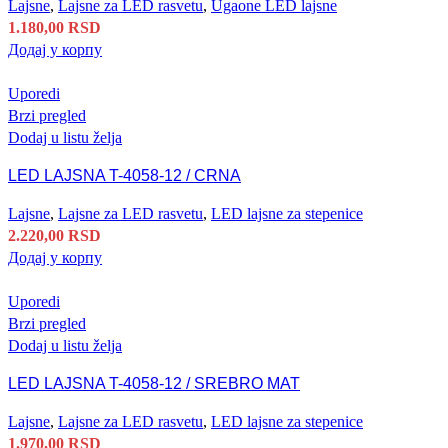
Lajsne
,
Lajsne za LED rasvetu
,
Ugaone LED lajsne
1.180,00
RSD
Додај у корпу
Uporedi
Brzi pregled
Dodaj u listu želja
LED LAJSNA T-4058-12 / CRNA
Lajsne
,
Lajsne za LED rasvetu
,
LED lajsne za stepenice
2.220,00
RSD
Додај у корпу
Uporedi
Brzi pregled
Dodaj u listu želja
LED LAJSNA T-4058-12 / SREBRO MAT
Lajsne
,
Lajsne za LED rasvetu
,
LED lajsne za stepenice
1.970,00
RSD