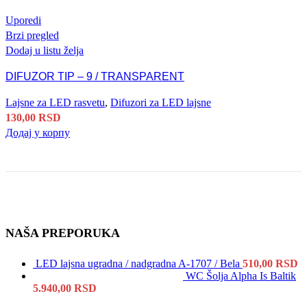
Uporedi
Brzi pregled
Dodaj u listu želja
DIFUZOR TIP – 9 / TRANSPARENT
Lajsne za LED rasvetu
,
Difuzori za LED lajsne
130,00
RSD
Додај у корпу
NAŠA PREPORUKA
LED lajsna ugradna / nadgradna A-1707 / Bela
510,00
RSD
WC Šolja Alpha Is Baltik
5.940,00
RSD