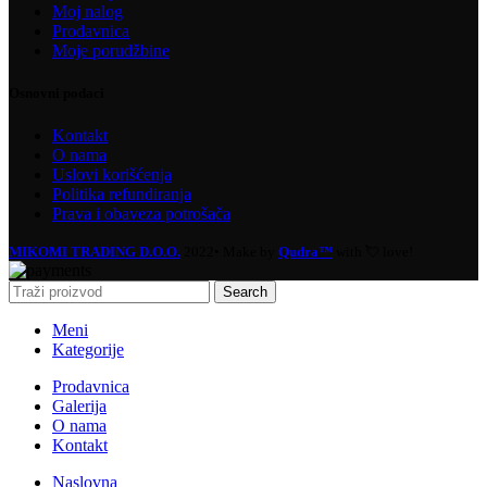
Moj nalog
Prodavnica
Moje porudžbine
Osnovni podaci
Kontakt
O nama
Uslovi korišćenja
Politika refundiranja
Prava i obaveza potrošača
MIKOMI TRADING D.O.O.
2022• Make by
Qudra™
with 💘 love!
Search
Meni
Kategorije
Prodavnica
Galerija
O nama
Kontakt
Naslovna