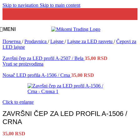
Skip to navigation
Skip to main content
MENI
Почетна
/
Prodavnica
/
Lajsne
/
Lajsne za LED rasvetu
/
Čepovi za
LED lajsne
Završni čep za LED profil A-2507 / Bela
35,00
RSD
Vrati se proizvodima
Nosač LED profila A-1506 / Crna
35,00
RSD
Click to enlarge
ZAVRŠNI ČEP ZA LED PROFIL A-1506 /
CRNA
35,00
RSD