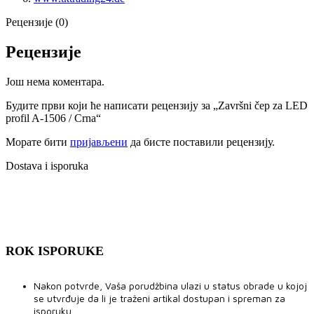
Рецензије (0)
Рецензије
Још нема коментара.
Будите први који ће написати рецензију за „Završni čep za LED
profil A-1506 / Crna“
Морате бити
пријављени
да бисте поставили рецензију.
Dostava i isporuka
ROK ISPORUKE
Nakon potvrde, Vaša porudžbina ulazi u status obrade u kojoj
se utvrđuje da li je traženi artikal dostupan i spreman za
isporuku.