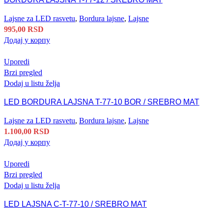
Lajsne za LED rasvetu
,
Bordura lajsne
,
Lajsne
995,00
RSD
Додај у корпу
Uporedi
Brzi pregled
Dodaj u listu želja
LED BORDURA LAJSNA T-77-10 BOR / SREBRO MAT
Lajsne za LED rasvetu
,
Bordura lajsne
,
Lajsne
1.100,00
RSD
Додај у корпу
Uporedi
Brzi pregled
Dodaj u listu želja
LED LAJSNA C-T-77-10 / SREBRO MAT