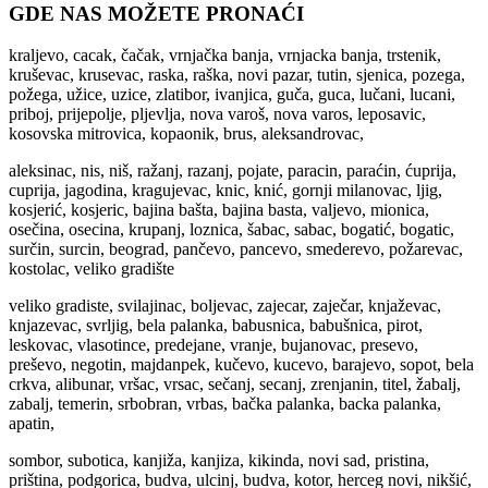
GDE NAS MOŽETE PRONAĆI
kraljevo, cacak, čačak, vrnjačka banja, vrnjacka banja, trstenik,
kruševac, krusevac, raska, raška, novi pazar, tutin, sjenica, pozega,
požega, užice, uzice, zlatibor, ivanjica, guča, guca, lučani, lucani,
priboj, prijepolje, pljevlja, nova varoš, nova varos, leposavic,
kosovska mitrovica, kopaonik, brus, aleksandrovac,
aleksinac, nis, niš, ražanj, razanj, pojate, paracin, paraćin, ćuprija,
cuprija, jagodina, kragujevac, knic, knić, gornji milanovac, ljig,
kosjerić, kosjeric, bajina bašta, bajina basta, valjevo, mionica,
osečina, osecina, krupanj, loznica, šabac, sabac, bogatić, bogatic,
surčin, surcin, beograd, pančevo, pancevo, smederevo, požarevac,
kostolac, veliko gradište
veliko gradiste, svilajinac, boljevac, zajecar, zaječar, knjaževac,
knjazevac, svrljig, bela palanka, babusnica, babušnica, pirot,
leskovac, vlasotince, predejane, vranje, bujanovac, presevo,
preševo, negotin, majdanpek, kučevo, kucevo, barajevo, sopot, bela
crkva, alibunar, vršac, vrsac, sečanj, secanj, zrenjanin, titel, žabalj,
zabalj, temerin, srbobran, vrbas, bačka palanka, backa palanka,
apatin,
sombor, subotica, kanjiža, kanjiza, kikinda, novi sad, pristina,
priština, podgorica, budva, ulcinj, budva, kotor, herceg novi, nikšić,