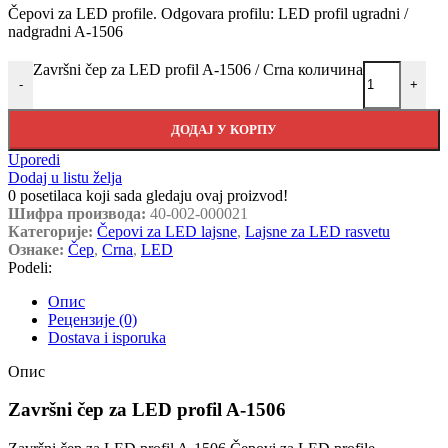
Čepovi za LED profile. Odgovara profilu: LED profil ugradni /
nadgradni A-1506
Završni čep za LED profil A-1506 / Crna количина
-
+
ДОДАЈ У КОРПУ
Uporedi
Dodaj u listu želja
0
posetilaca koji sada gledaju ovaj proizvod!
Шифра производа:
40-002-000021
Категорије:
Čepovi za LED lajsne
,
Lajsne za LED rasvetu
Ознаке:
Čep
,
Crna
,
LED
Podeli:
Опис
Рецензије (0)
Dostava i isporuka
Опис
Završni čep za LED profil A-1506