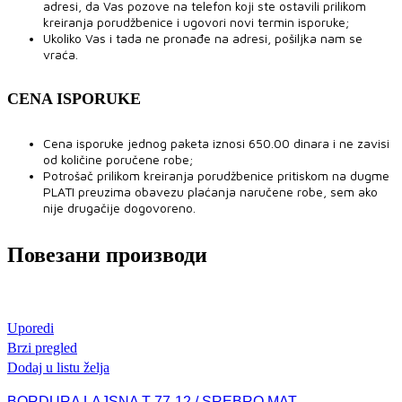
adresi, da Vas pozove na telefon koji ste ostavili prilikom
kreiranja porudžbenice i ugovori novi termin isporuke;
Ukoliko Vas i tada ne pronađe na adresi, pošiljka nam se
vraća.
CENA ISPORUKE
Cena isporuke jednog paketa iznosi 650.00 dinara i ne zavisi
od količine poručene robe;
Potrošač prilikom kreiranja porudžbenice pritiskom na dugme
PLATI preuzima obavezu plaćanja naručene robe, sem ako
nije drugačije dogovoreno.
Повезани производи
Uporedi
Brzi pregled
Dodaj u listu želja
BORDURA LAJSNA T-77-12 / SREBRO MAT