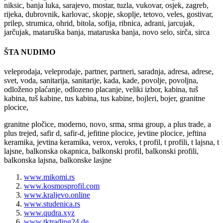
niksic, banja luka, sarajevo, mostar, tuzla, vukovar, osjek, zagreb,
rijeka, dubrovnik, karlovac, skopje, skoplje, tetovo, veles, gostivar,
prilep, strumica, ohrid, bitola, sofija, ribnica, adrani, jarcujak,
jarčujak, mataruška banja, mataruska banja, novo selo, sirča, sirca
ŠTA NUDIMO
veleprodaja, veleprodaje, partner, partneri, saradnja, adresa, adrese,
svet, voda, sanitarija, sanitarije, kada, kade, povolje, povoljna,
odloženo plaćanje, odlozeno placanje, veliki izbor, kabina, tuš
kabina, tuš kabine, tus kabina, tus kabine, bojleri, bojer, granitne
plocice,
granitne pločice, moderno, novo, srma, srma group, a plus trade, a
plus trejed, safir d, safir-d, jefitine plocice, jevtine plocice, jeftina
keramika, jevtina keramika, verox, veroks, t profil, t profili, t lajsna, t
lajsne, balkonska okapnica, balkonski profil, balkonski profili,
balkonska lajsna, balkonske lasjne
www.mikomi.rs
www.kosmosprofil.com
www.kraljevo.online
www.studenica.rs
www.qudra.xyz
www.tktrading24.de