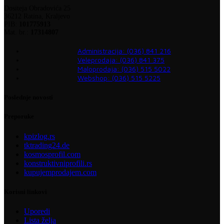
Dositeja Obradovića 25
36212 Ratina, Kraljevo
PIB:
101775913
Mat. br.:
17314807
Administracija: (036) 841 216
Veleprodaja: (036) 841 375
Maloprodaja: (036) 515 5022
Webshop: (036) 515 5225
Poslednje novosti
Preporuke
kpizlog.rs
tktrading24.de
kosmosprofil.com
konstruktivniprofili.rs
kupujemprodajem.com
Korisni linkovi
Uporedi
Lista želja