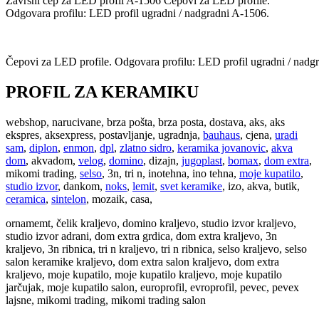
Završni čep za LED profil A-1506 Čepovi za LED profile.
Odgovara profilu: LED profil ugradni / nadgradni A-1506.
Čepovi za LED profile. Odgovara profilu: LED profil ugradni / nadg
PROFIL ZA KERAMIKU
webshop, narucivane, brza pošta, brza posta, dostava, aks, aks
ekspres, aksexpress, postavljanje, ugradnja,
bauhaus
, cjena,
uradi
sam
,
diplon
,
enmon
,
dpl
,
zlatno sidro
,
keramika jovanovic
,
akva
dom
, akvadom,
velog
,
domino
, dizajn,
jugoplast
,
bomax
,
dom extra
,
mikomi trading,
selso
, 3n, tri n, inotehna, ino tehna,
moje kupatilo
,
studio izvor
, dankom,
noks
,
lemit
,
svet keramike
, izo, akva, butik,
ceramica
,
sintelon
, mozaik, casa,
ornamemt, čelik kraljevo, domino kraljevo, studio izvor kraljevo,
studio izvor adrani, dom extra grdica, dom extra kraljevo, 3n
kraljevo, 3n ribnica, tri n kraljevo, tri n ribnica, selso kraljevo, selso
salon keramike kraljevo, dom extra salon kraljevo, dom extra
kraljevo, moje kupatilo, moje kupatilo kraljevo, moje kupatilo
jarčujak, moje kupatilo salon, europrofil, evroprofil, pevec, pevex
lajsne, mikomi trading, mikomi trading salon