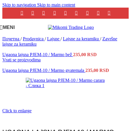
Skip to navigation
Skip to main content
MENI
Почетна
/
Prodavnica
/
Lajsne
/
Lajsne za keramiku
/
Završne
lajsne za keramiku
Ugaona lajsna PJEM-10 / Marmo bež
235,00
RSD
Vrati se proizvodima
Ugaona lajsna PJEM-10 / Marmo gvatemala
235,00
RSD
Click to enlarge