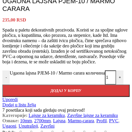
UGAONA LAJSNA PJEM-10 / MARMO
CARARA
235,00
RSD
Spada u paletu dekorativnih prozivoda. Koristi se za spoljne uglove
pločica, u kupatilima, oko prozora, za stepenice, kade Itd. Ima
dvostruku namenu – da zaštiti ivicu pločica, čime sprečava njihovo
lomljenje i oštećenje i da sakrije deo pločice koji ima grublju
završnu obradu (estetski). Izrađen je od sertifikovanog netoksičnog
PVC-a otpornog na udarce, deterdžente, rastvarače. Poseduje više
boja i dezena, te se može uskladiti uz boju pločice.
Ugaona lajsna PJEM-10 / Marmo carara количина
-
+
ДОДАЈ У КОРПУ
Uporedi
Dodaj u listu želja
7
posetilaca koji sada gledaju ovaj proizvod!
Категорије:
Lajsne za keramiku
,
Završne lajsne za keramiku
Ознаке:
10mm
,
2700mm
,
Lajsna
,
Marmo-carara
,
Profil
,
PVC
,
Ugaoni
,
Unutrašnji
,
Završni