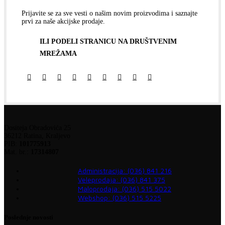
Prijavite se za sve vesti o našim novim proizvodima i saznajte
prvi za naše akcijske prodaje.
ILI PODELI STRANICU NA DRUŠTVENIM
MREŽAMA
Dositeja Obradovića 25
36212 Ratina, Kraljevo
PIB:
101775913
Mat. br.:
17314807
Administracija: (036) 841 216
Veleprodaja: (036) 841 375
Maloprodaja: (036) 515 5022
Webshop: (036) 515 5225
Poslednje novosti