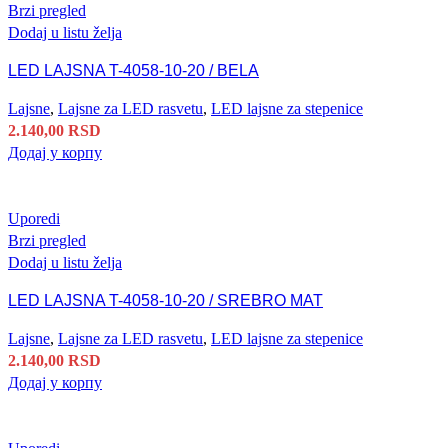
Brzi pregled
Dodaj u listu želja
LED LAJSNA T-4058-10-20 / BELA
Lajsne
,
Lajsne za LED rasvetu
,
LED lajsne za stepenice
2.140,00
RSD
Додај у корпу
Uporedi
Brzi pregled
Dodaj u listu želja
LED LAJSNA T-4058-10-20 / SREBRO MAT
Lajsne
,
Lajsne za LED rasvetu
,
LED lajsne za stepenice
2.140,00
RSD
Додај у корпу