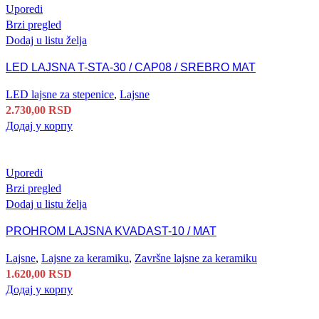
Uporedi
Brzi pregled
Dodaj u listu želja
LED LAJSNA T-STA-30 / CAP08 / SREBRO MAT
LED lajsne za stepenice
,
Lajsne
2.730,00
RSD
Додај у корпу
Uporedi
Brzi pregled
Dodaj u listu želja
PROHROM LAJSNA KVADAST-10 / MAT
Lajsne
,
Lajsne za keramiku
,
Završne lajsne za keramiku
1.620,00
RSD
Додај у корпу