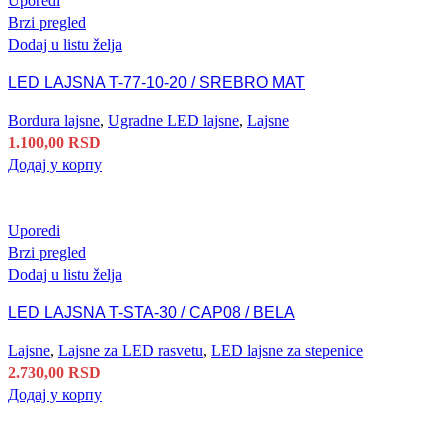
Uporedi
Brzi pregled
Dodaj u listu želja
LED LAJSNA T-77-10-20 / SREBRO MAT
Bordura lajsne
,
Ugradne LED lajsne
,
Lajsne
1.100,00
RSD
Додај у корпу
Uporedi
Brzi pregled
Dodaj u listu želja
LED LAJSNA T-STA-30 / CAP08 / BELA
Lajsne
,
Lajsne za LED rasvetu
,
LED lajsne za stepenice
2.730,00
RSD
Додај у корпу