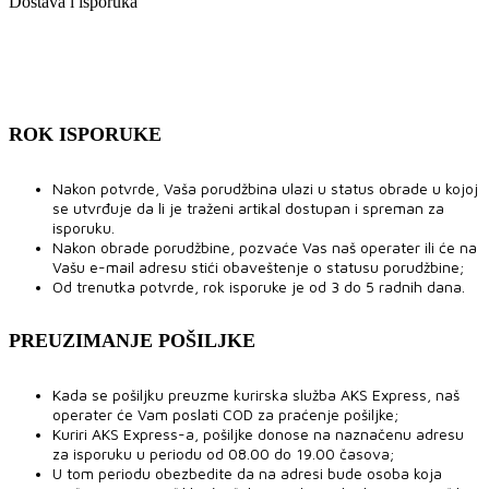
Dostava i isporuka
ROK ISPORUKE
Nakon potvrde, Vaša porudžbina ulazi u status obrade u kojoj
se utvrđuje da li je traženi artikal dostupan i spreman za
isporuku.
Nakon obrade porudžbine, pozvaće Vas naš operater ili će na
Vašu e-mail adresu stići obaveštenje o statusu porudžbine;
Od trenutka potvrde, rok isporuke je od 3 do 5 radnih dana.
PREUZIMANJE POŠILJKE
Kada se pošiljku preuzme kurirska služba AKS Express, naš
operater će Vam poslati COD za praćenje pošiljke;
Kuriri AKS Express-a, pošiljke donose na naznačenu adresu
za isporuku u periodu od 08.00 do 19.00 časova;
U tom periodu obezbedite da na adresi bude osoba koja