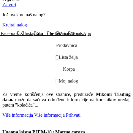
Zatvori
Još uvek nemaš nalog?
Kreiraj nalog
Facebook
X
Instagram
YouTube
linkedin
WhatsApp
WhatsApp
Prodavnica
Lista želja
Korpa
Moj nalog
Za vreme korišćenja ove stranice, preduzeće
Mikomi Trading
d.o.o.
može da sačuva određene informacije na korisnikov uređaj,
putem "kolačića"...
Više informacija
Više informacija
Prihvati
Ugaona lajsna PJEM-10 / Marmo carara