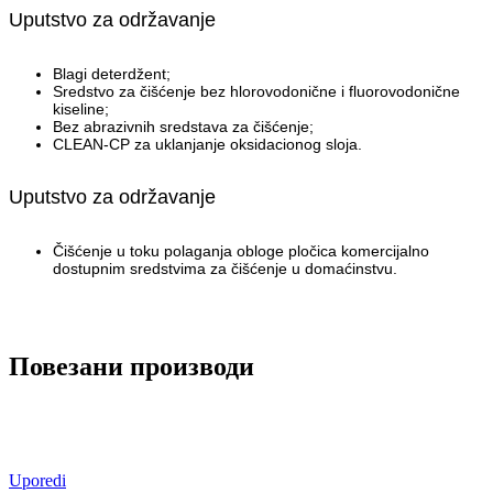
Uputstvo za održavanje
Blagi deterdžent;
Sredstvo za čišćenje bez hlorovodonične i fluorovodonične
kiseline;
Bez abrazivnih sredstava za čišćenje;
CLEAN-CP za uklanjanje oksidacionog sloja.
Uputstvo za održavanje
Čišćenje u toku polaganja obloge pločica komercijalno
dostupnim sredstvima za čišćenje u domaćinstvu.
Повезани производи
Uporedi