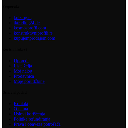
Preporuke
kpizlog.rs
tktrading24.de
kosmosprofil.com
konstruktivniprofili.rs
kupujemprodajem.com
Korisni linkovi
Uporedi
Lista želja
Moj nalog
Prodavnica
Moje porudžbine
Osnovni podaci
Kontakt
O nama
Uslovi korišćenja
Politika refundiranja
Prava i obaveza potrošača