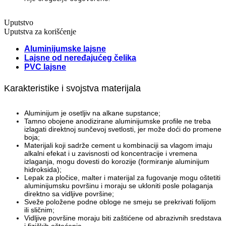
Uputstvo
Uputstva za korišćenje
Aluminijumske lajsne
Lajsne od neređajućeg čelika
PVC lajsne
Karakteristike i svojstva materijala
Aluminijum je osetljiv na alkane supstance;
Tamno obojene anodizirane aluminijumske profile ne treba
izlagati direktnoj sunčevoj svetlosti, jer može doći do promene
boja;
Materijali koji sadrže cement u kombinaciji sa vlagom imaju
alkalni efekat i u zavisnosti od koncentracije i vremena
izlaganja, mogu dovesti do korozije (formiranje aluminijum
hidroksida);
Lepak za pločice, malter i materijal za fugovanje mogu oštetiti
aluminijumsku površinu i moraju se ukloniti posle polaganja
direktno sa vidljive površine;
Sveže položene podne obloge ne smeju se prekrivati folijom
ili sličnim;
Vidljive površine moraju biti zaštićene od abrazivnih sredstava