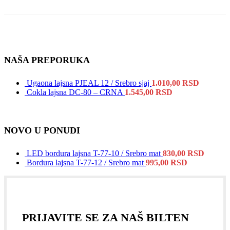
NAŠA PREPORUKA
Ugaona lajsna PJEAL 12 / Srebro sjaj
1.010,00
RSD
Cokla lajsna DC-80 – CRNA
1.545,00
RSD
NOVO U PONUDI
LED bordura lajsna T-77-10 / Srebro mat
830,00
RSD
Bordura lajsna T-77-12 / Srebro mat
995,00
RSD
PRIJAVITE SE ZA NAŠ BILTEN