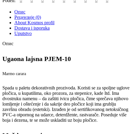
Podeli:
Опис
Рецензије (0)
About Kosmos profil
Dostava i isporuka
Uputstvo
Опис
Ugaona lajsna PJEM-10
Marmo carara
Spada u paletu dekorativnih prozivoda. Koristi se za spoljne uglove
pločica, u kupatilima, oko prozora, za stepenice, kade Itd. Ima
dvostruku namenu – da zaštiti ivicu pločica, čime sprečava njihovo
lomljenje i oštećenje i da sakrije deo pločice koji ima grublju
završnu obradu (estetski). Izrađen je od sertifikovanog netoksičnog
PVC-a otpornog na udarce, deterdžente, rastvarače. Poseduje više
boja i dezena, te se može uskladiti uz boju pločice.