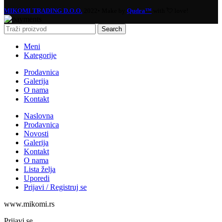
MIKOMI TRADING D.O.O.
2022• Make by
Qudra™
with 💘 love!
Search
Meni
Kategorije
Prodavnica
Galerija
O nama
Kontakt
Naslovna
Prodavnica
Novosti
Galerija
Kontakt
O nama
Lista želja
Uporedi
Prijavi / Registruj se
www.mikomi.rs
Prijavi se