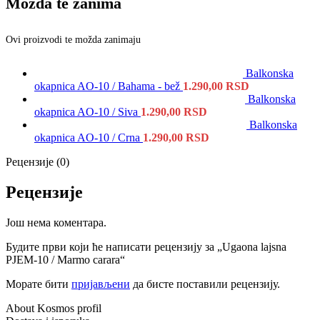
Možda te zanima
Ovi proizvodi te možda zanimaju
Balkonska
okapnica AO-10 / Bahama - bež
1.290,00
RSD
Balkonska
okapnica AO-10 / Siva
1.290,00
RSD
Balkonska
okapnica AO-10 / Crna
1.290,00
RSD
Рецензије (0)
Рецензије
Још нема коментара.
Будите први који ће написати рецензију за „Ugaona lajsna
PJEM-10 / Marmo carara“
Морате бити
пријављени
да бисте поставили рецензију.
About Kosmos profil