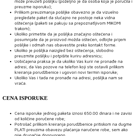
može preuzeti pošiljku (poželjno je da osoba koja je poručila i
preuzme isporuku);
Prilikom preuzimanja pošiljke obavezno je da vizuelno
pregledate paket da slučajno ne postoje neka vidna
oštećenja (paketi se pakuju sa prepoznatljivom MIKOMI
trakom);
Ukoliko primetite da je pošiljka značajno oštećena i
posumnjate da je proizvod možda oštećen, odbijte prijem
pošiljke i odmah nas obavestite preko kontakt forme.
Ukoliko je pošiljka naizgled bez oštećenja, slobodno
preuzmite pošiljku i potpišite kuriru adresnicu;
Uobičajena praksa je da ukoliko Vas kurir ne pronađe na
adresi, da Vas pozove na telefon koji ste ostavili prilikom
kreiranja porudžbenice i ugovori novi termin isporuke;
Ukoliko Vas i tada ne pronađe na adresi, pošiljka nam se
vraća.
CENA ISPORUKE
Cena isporuke jednog paketa iznosi 650.00 dinara i ne zavisi
od količine poručene robe;
Potrošač prilikom kreiranja porudžbenice pritiskom na dugme
PLATI preuzima obavezu plaćanja naručene robe, sem ako
nije drugačije dogovoreno.