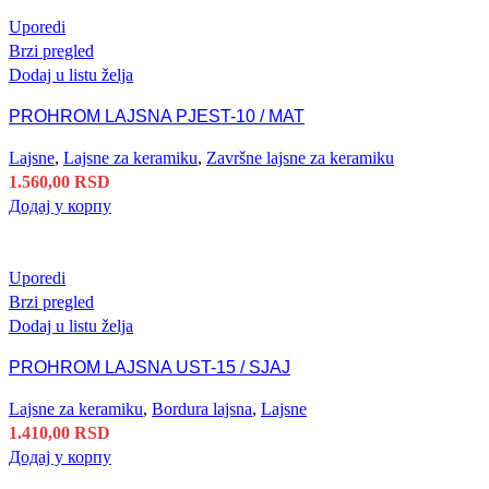
Uporedi
Brzi pregled
Dodaj u listu želja
PROHROM LAJSNA PJEST-10 / MAT
Lajsne
,
Lajsne za keramiku
,
Završne lajsne za keramiku
1.560,00
RSD
Додај у корпу
Uporedi
Brzi pregled
Dodaj u listu želja
PROHROM LAJSNA UST-15 / SJAJ
Lajsne za keramiku
,
Bordura lajsna
,
Lajsne
1.410,00
RSD
Додај у корпу