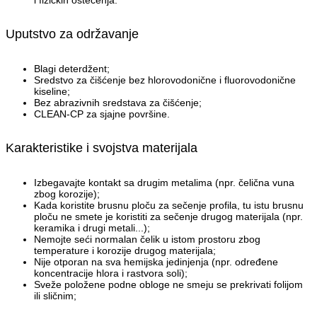
i fizičkih oštećenja.
Uputstvo za održavanje
Blagi deterdžent;
Sredstvo za čišćenje bez hlorovodonične i fluorovodonične
kiseline;
Bez abrazivnih sredstava za čišćenje;
CLEAN-CP za sjajne površine.
Karakteristike i svojstva materijala
Izbegavajte kontakt sa drugim metalima (npr. čelična vuna
zbog korozije);
Kada koristite brusnu ploču za sečenje profila, tu istu brusnu
ploču ne smete je koristiti za sečenje drugog materijala (npr.
keramika i drugi metali...);
Nemojte seći normalan čelik u istom prostoru zbog
temperature i korozije drugog materijala;
Nije otporan na sva hemijska jedinjenja (npr. određene
koncentracije hlora i rastvora soli);
Sveže položene podne obloge ne smeju se prekrivati folijom
ili sličnim;