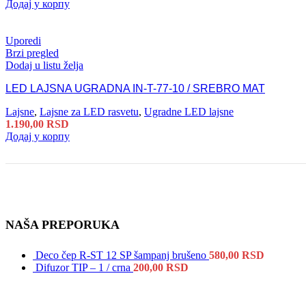
Додај у корпу
Uporedi
Brzi pregled
Dodaj u listu želja
LED LAJSNA UGRADNA IN-T-77-10 / SREBRO MAT
Lajsne
,
Lajsne za LED rasvetu
,
Ugradne LED lajsne
1.190,00
RSD
Додај у корпу
NAŠA PREPORUKA
Deco čep R-ST 12 SP šampanj brušeno
580,00
RSD
Difuzor TIP – 1 / crna
200,00
RSD