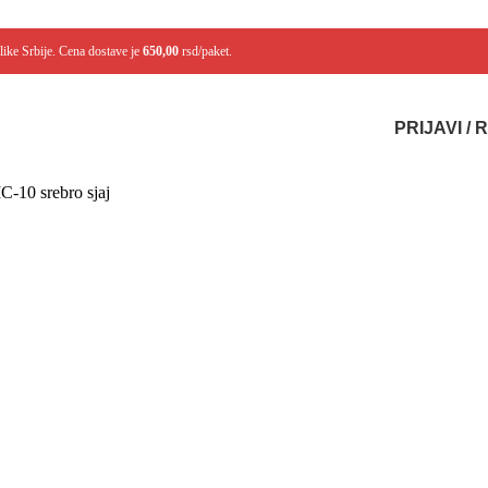
like Srbije. Cena dostave je
650,00
rsd/paket.
PRIJAVI /
C-10 srebro sjaj