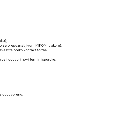
uku);
ju sa prepoznatljivom MIKOMI trakom);
avestite preko kontakt forme.
ice i ugovori novi termin isporuke;
je dogovoreno.