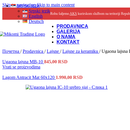
Skip to navigation
Skip to main content
SRPSKI JEZIK
Srpski jezik
Robu šaljemo
AKS
kurirskom službom na teritoriji Repub
English
Deutsch
PRODAVNICA
GALERIJA
O NAMA
KONTAKT
Почетна
/
Prodavnica
/
Lajsne
/
Lajsne za keramiku
/
Ugaona lajsna I
Ugaona lajsna MB-10
845,00
RSD
Vrati se proizvodima
Lagom Antracit Mat 60x120
1.990,00
RSD