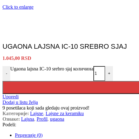
Click to enlarge
UGAONA LAJSNA IC-10 SREBRO SJAJ
1.045,00
RSD
Ugaona lajsna IC-10 srebro sjaj количина
-
+
Uporedi
Dodaj u listu želja
9
posetilaca koji sada gledaju ovaj proizvod!
Категорије:
Lajsne
,
Lajsne za keramiku
Ознаке:
Lajsna
,
Profil
,
ugaona
Podeli:
Рецензије (0)