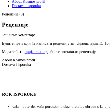
About Kosmos profil
Dostava i isporuka
Рецензије (0)
Рецензије
Још нема коментара.
Будите први који ће написати рецензију за „Ugaona lajsna IC-10 s
Морате бити
пријављени
да бисте поставили рецензију.
About Kosmos profil
Dostava i isporuka
ROK ISPORUKE
Nakon potvrde, Vaša porudžbina ulazi u status obrade u kojoj se