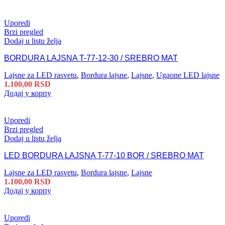
Uporedi
Brzi pregled
Dodaj u listu želja
BORDURA LAJSNA T-77-12-30 / SREBRO MAT
Lajsne za LED rasvetu
,
Bordura lajsne
,
Lajsne
,
Ugaone LED lajsne
1.100,00
RSD
Додај у корпу
Uporedi
Brzi pregled
Dodaj u listu želja
LED BORDURA LAJSNA T-77-10 BOR / SREBRO MAT
Lajsne za LED rasvetu
,
Bordura lajsne
,
Lajsne
1.100,00
RSD
Додај у корпу
Uporedi