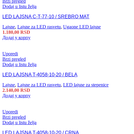
Brzi pregled
Dodaj u listu želja
LED LAJSNA C-T-77-10 / SREBRO MAT
Lajsne
,
Lajsne za LED rasvetu
,
Ugaone LED lajsne
1.180,00
RSD
Додај у корпу
Uporedi
Brzi pregled
Dodaj u listu želja
LED LAJSNA T-4058-10-20 / BELA
Lajsne
,
Lajsne za LED rasvetu
,
LED lajsne za stepenice
2.140,00
RSD
Додај у корпу
Uporedi
Brzi pregled
Dodaj u listu želja
LED LAJSNA T-4058-10-20 / CRNA