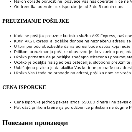
Nakon obrade porudžbine, pozvaće Vas naš operater ili će na V
Od trenutka potvrde, rok isporuke je od 3 do 5 radnih dana.
PREUZIMANJE POŠILJKE
Kada se pošiljku preuzme kurirska služba AKS Express, naš ope
Kuriri AKS Express-a, pošiljke donose na naznačenu adresu za
U tom periodu obezbedite da na adresi bude osoba koja može pre
Prilikom preuzimanja pošiljke obavezno je da vizuelno pregled
Ukoliko primetite da je pošiljka značajno oštećena i posumnjat
Ukoliko je pošiljka naizgled bez oštećenja, slobodno preuzmite po
Uobičajena praksa je da ukoliko Vas kurir ne pronađe na adresi,
Ukoliko Vas i tada ne pronađe na adresi, pošiljka nam se vraća.
CENA ISPORUKE
Cena isporuke jednog paketa iznosi 650.00 dinara i ne zavisi o
Potrošač prilikom kreiranja porudžbenice pritiskom na dugme 
Повезани производи