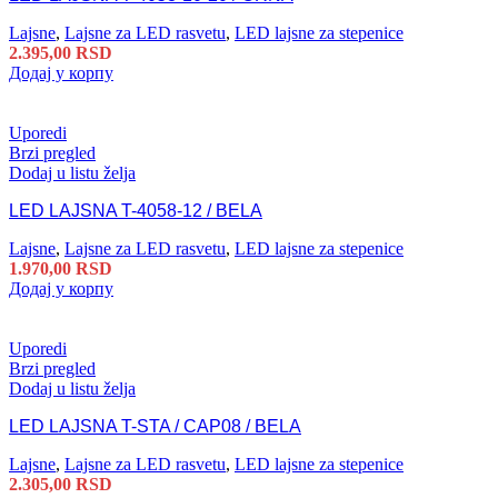
Lajsne
,
Lajsne za LED rasvetu
,
LED lajsne za stepenice
2.395,00
RSD
Додај у корпу
Uporedi
Brzi pregled
Dodaj u listu želja
LED LAJSNA T-4058-12 / BELA
Lajsne
,
Lajsne za LED rasvetu
,
LED lajsne za stepenice
1.970,00
RSD
Додај у корпу
Uporedi
Brzi pregled
Dodaj u listu želja
LED LAJSNA T-STA / CAP08 / BELA
Lajsne
,
Lajsne za LED rasvetu
,
LED lajsne za stepenice
2.305,00
RSD