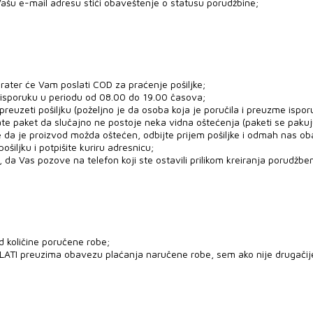
ašu e-mail adresu stići obaveštenje o statusu porudžbine;
rater će Vam poslati COD za praćenje pošiljke;
 isporuku u periodu od 08.00 do 19.00 časova;
uzeti pošiljku (poželjno je da osoba koja je poručila i preuzme ispor
ate paket da slučajno ne postoje neka vidna oštećenja (paketi se paku
e da je proizvod možda oštećen, odbijte prijem pošiljke i odmah nas ob
šiljku i potpišite kuriru adresnicu;
 da Vas pozove na telefon koji ste ostavili prilikom kreiranja porudžben
d količine poručene robe;
PLATI preuzima obavezu plaćanja naručene robe, sem ako nije drugači