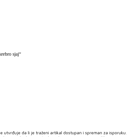
rebro sjaj“
 utvrđuje da li je traženi artikal dostupan i spreman za isporuku.