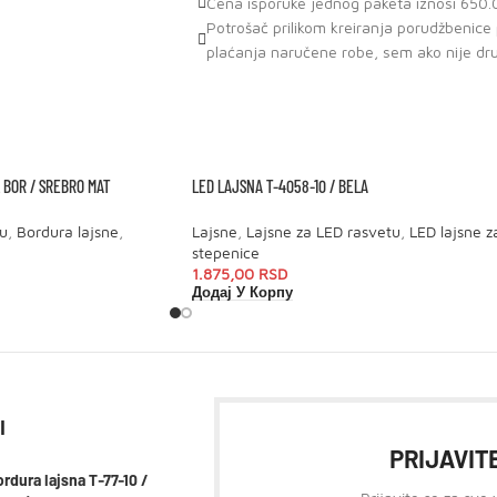
Cena isporuke jednog paketa iznosi 650.0
Potrošač prilikom kreiranja porudžbenic
plaćanja naručene robe, sem ako nije dr
 BOR / SREBRO MAT
LED LAJSNA T-4058-10 / BELA
u
,
Bordura lajsne
,
Lajsne
,
Lajsne za LED rasvetu
,
LED lajsne z
stepenice
1.875,00
RSD
Додај У Корпу
I
PRIJAVITE
rdura lajsna T-77-10 /