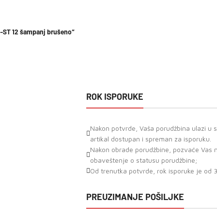
-ST 12 šampanj brušeno“
ROK ISPORUKE
Nakon potvrde, Vaša porudžbina ulazi u st
artikal dostupan i spreman za isporuku.
Nakon obrade porudžbine, pozvaće Vas naš
obaveštenje o statusu porudžbine;
Od trenutka potvrde, rok isporuke je od 
PREUZIMANJE POŠILJKE