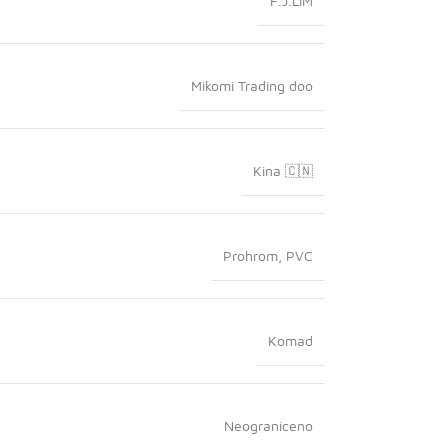
F.J.LIM
Mikomi Trading doo
Kina 🇨🇳
Prohrom
,
PVC
Komad
Neograniceno