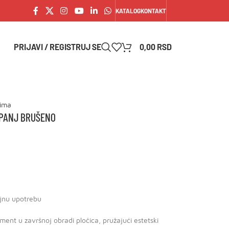
KATALOG
KONTAKT
PRIJAVI / REGISTRUJ SE
0,00
RSD
dima
MPANJ BRUŠENO
jnu upotrebu
ement u završnoj obradi pločica, pružajući estetski