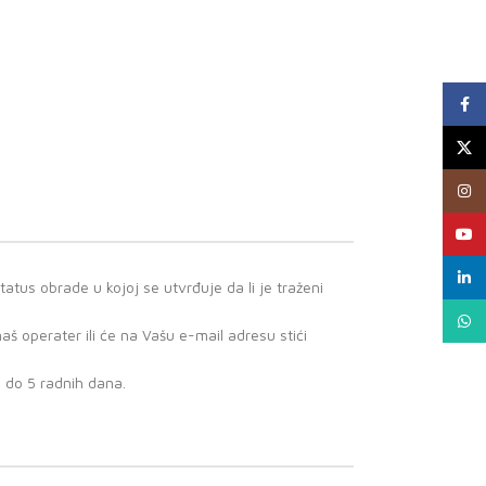
Faceb
X
Insta
YouTu
linked
atus obrade u kojoj se utvrđuje da li je traženi
What
 operater ili će na Vašu e-mail adresu stići
3 do 5 radnih dana.