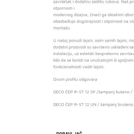
završetak i dodatnu zaštitu rubova. Naš pr
otpornosti i
modernog dizajna, čineći ga idealnim izbo
obezbeđuje dugotrajnost i otpornost na vla
montažu.
U našoj ponudi lajsni, osim samih lajsni, 
dodatni proizvodi su savršeno usklađeni s
instalaciju, uz estetski besprekorno završa
bilo da se koristi na unutrašnjim ili spoljni
funkcionalnosti vaših lajsni.
Ovom profilu odgovara
DECO ČEP R-ST 12 SP /šampanj bušeno /
DECO ČEP R-ST 12 UN / šampanj brušeno 
DOBAVLJAČ