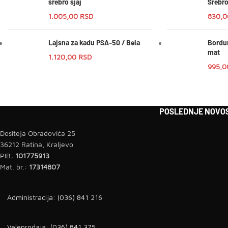
srebro sjaj
Srebr
1.005,00
RSD
830,
Lajsna za kadu PSA-50 / Bela
Bordur
mat
1.120,00
RSD
995,
POSLEDNJE NOVOS
Dositeja Obradovića 25
36212 Ratina, Kraljevo
PIB:
101775913
Mat. br.:
17314807
Administracija: (036) 841 216
Veleprodaja: (036) 841 375