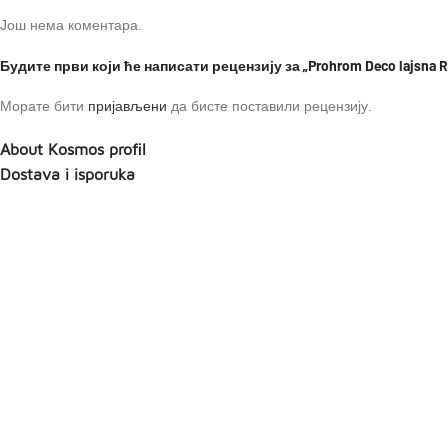
Још нема коментара.
Будите први који ће написати рецензију за „Prohrom Deco lajsna R
Морате бити
пријављени
да бисте поставили рецензију.
About Kosmos profil
Dostava i isporuka