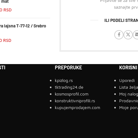
Prijavite se za sve
o mat
saznajte prv
00
RSD
ILI PODELI STR
a lajsna T-77-12 / Srebro
00
RSD
TI
PREPORUKE
KORISNI
kpizlog.rs
Uporedi
tktrading24.de
Lista želj
kosmosprofil.com
Moj nalo
konstruktivniprofili.rs
Prodavni
kupujemprodajem.com
Moje por