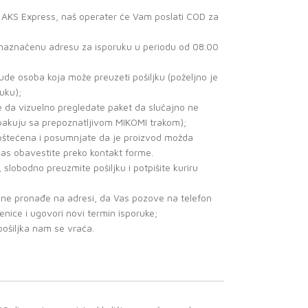
a AKS Express, naš operater će Vam poslati COD za
a naznačenu adresu za isporuku u periodu od 08.00
de osoba koja može preuzeti pošiljku (poželjno je
uku);
e da vizuelno pregledate paket da slučajno ne
 pakuju sa prepoznatljivom MIKOMI trakom);
o oštećena i posumnjate da je proizvod možda
nas obavestite preko kontakt forme.
, slobodno preuzmite pošiljku i potpišite kuriru
r ne pronađe na adresi, da Vas pozove na telefon
benice i ugovori novi termin isporuke;
pošiljka nam se vraća.