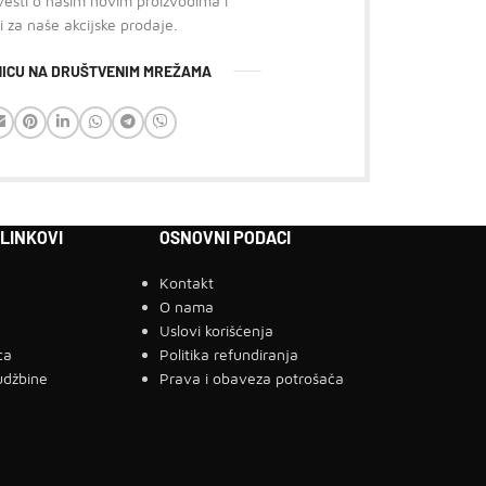
 vesti o našim novim proizvodima i
i za naše akcijske prodaje.
ANICU NA DRUŠTVENIM MREŽAMA
 LINKOVI
OSNOVNI PODACI
Kontakt
a
O nama
g
Uslovi korišćenja
ca
Politika refundiranja
udžbine
Prava i obaveza potrošača