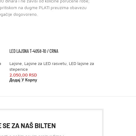
0 dinara i ne zavisi od količine poručene robe;
e pritiskom na dugme PLATI preuzima obavezu
ugačije dogovoreno.
LED LAJSNA T-4058-10 / CRNA
LED LAJSNA T-4058-
a
Lajsne
,
Lajsne za LED rasvetu
,
LED lajsne za
Lajsne
,
Lajsne za
stepenice
stepenice
2.050,00
RSD
2.560,00
RSD
Додај У Корпу
Додај У Корпу
 SE ZA NAŠ BILTEN