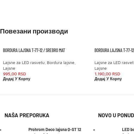
Повезани производи
BORDURA LAJSNA T-77-12 / SREBRO MAT
BORDURA LAJSNA T-77-12
Lajsne za LED rasvetu
,
Bordura lajsne
,
Lajsne za LED rasvet
Lajsne
Lajsne
995,00
RSD
1.190,00
RSD
Додај У Корпу
Додај У Корпу
NAŠA PREPORUKA
NOVO U PONUD
Prohrom Deco lajsna Q-ST 12
LED bo