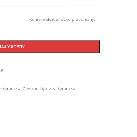
Kurirska služba
,
Lično preuzimanje
АЈ У КОРПУ
d!
a keramiku
,
Završne lajsne za keramiku