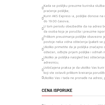
Kada se pošiljku preuzme kurirska služb
praćenje pošiljke;
Kuriri AKS Express-a, pošiljke donose n
do 19.00 časova;
U tom periodu obezbedite da na adresi bu
da osoba koja je poručila i preuzme ispor
Prilikom preuzimanja pošiljke obavezno j
postoje neka vidna oštećenja (paketi se
Ukoliko primetite da je pošiljka značajn
oštećen, odbijte prijem pošiljke i odmah 
Ukoliko je pošiljka naizgled bez oštećenja
adresnicu;
Uobičajena praksa je da ukoliko Vas kuri
koji ste ostavili prilikom kreiranja porudž
Ukoliko Vas i tada ne pronađe na adresi, 
CENA ISPORUKE