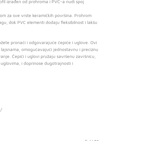
ofil izrađen od prohroma i PVC-a nudi spoj
rom za sve vrste keramičkih površina. Prohrom
gu, dok PVC elementi dodaju fleksibilnost i lakšu
možete pronaći i odgovarajuće čepiće i uglove. Ovi
a lajsnama, omogućavajući jednostavnu i preciznu
vanje. Čepići i uglovi pružaju savršenu završnicu,
m uglovima, i doprinose dugotrajnosti i
/