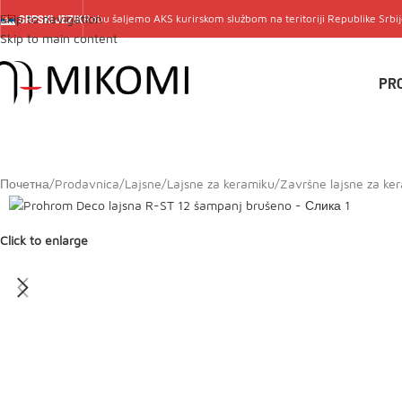
Skip to navigation
Robu šaljemo
AKS
kurirskom službom na teritoriji Republike Srbi
SRPSKI JEZIK
Skip to main content
PR
Почетна
/
Prodavnica
/
Lajsne
/
Lajsne za keramiku
/
Završne lajsne za ke
Click to enlarge