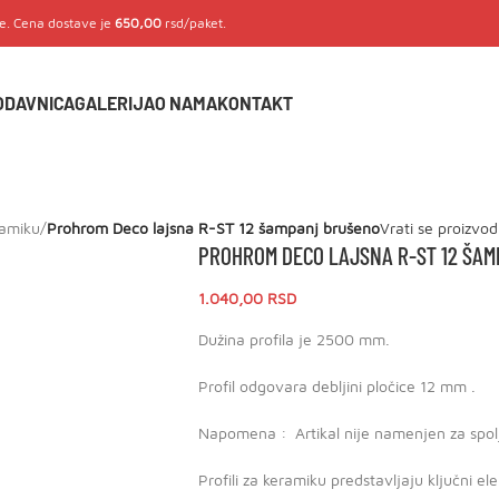
je. Cena dostave je
650,00
rsd/paket.
ODAVNICA
GALERIJA
O NAMA
KONTAKT
ramiku
/
Prohrom Deco lajsna R-ST 12 šampanj brušeno
Vrati se proizvo
PROHROM DECO LAJSNA R-ST 12 ŠA
1.040,00
RSD
Dužina profila je 2500 mm.
Profil odgovara debljini pločice 12 mm .
Napomena : Artikal nije namenjen za spol
Profili za keramiku predstavljaju ključni el