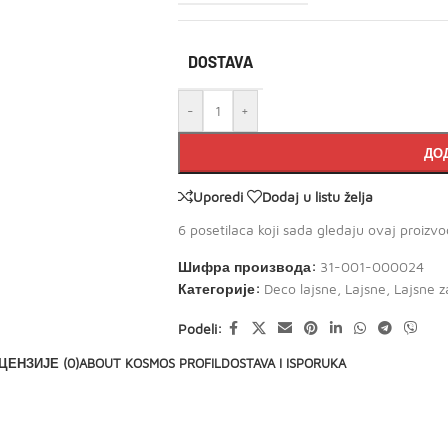
DOSTAVA
-
+
ДОД
Uporedi
Dodaj u listu želja
6
posetilaca koji sada gledaju ovaj proizvo
Шифра производа:
31-001-000024
Категорије:
Deco lajsne
,
Lajsne
,
Lajsne z
Podeli:
ЦЕНЗИЈЕ (0)
ABOUT KOSMOS PROFIL
DOSTAVA I ISPORUKA