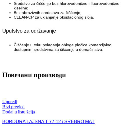
Sredstvo za čišćenje bez hlorovodonične i fluorovodonične
kiseline;
Bez abrazivnih sredstava za čišćenje;
CLEAN-CP za uklanjanje oksidacionog sloja.
Uputstvo za održavanje
Čišćenje u toku polaganja obloge pločica komercijalno
dostupnim sredstvima za čišćenje u domaćinstvu.
Повезани производи
Uporedi
Brzi pregled
Dodaj u listu želja
BORDURA LAJSNA T-77-12 / SREBRO MAT