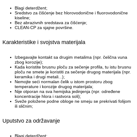
Blagi deterdžent;
Sredstvo za čišćenje bez hlorovodonične i fluorovodonične
kiseline;
Bez abrazivnih sredstava za čišćenje;
CLEAN-CP za sjajne površine.
Karakteristike i svojstva materijala
Izbegavajte kontakt sa drugim metalima (npr. čelična vuna
zbog korozije);
Kada koristite brusnu ploču za sečenje profila, tu istu brusnu
ploču ne smete je koristiti za sečenje drugog materijala (npr.
keramika i drugi metali...);
Nemojte seći normalan čelik u istom prostoru zbog
temperature i korozije drugog materijala;
Nije otporan na sva hemijska jedinjenja (npr. određene
koncentracije hlora i rastvora soli);
Sveže položene podne obloge ne smeju se prekrivati folijom
ili sličnim;
Uputstvo za održavanje
Blagi deterdžent;