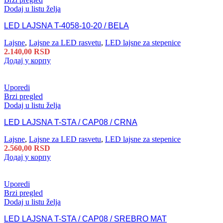
Dodaj u listu želja
LED LAJSNA T-4058-10-20 / BELA
Lajsne
,
Lajsne za LED rasvetu
,
LED lajsne za stepenice
2.140,00
RSD
Додај у корпу
Uporedi
Brzi pregled
Dodaj u listu želja
LED LAJSNA T-STA / CAP08 / CRNA
Lajsne
,
Lajsne za LED rasvetu
,
LED lajsne za stepenice
2.560,00
RSD
Додај у корпу
Uporedi
Brzi pregled
Dodaj u listu želja
LED LAJSNA T-STA / CAP08 / SREBRO MAT