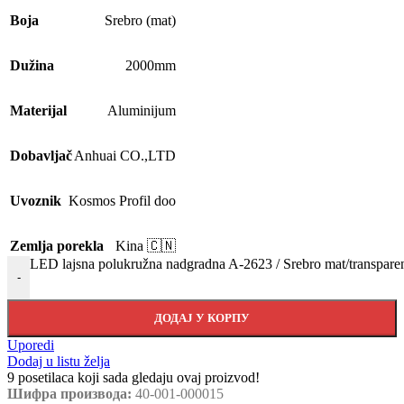
Boja
Srebro (mat)
Dužina
2000mm
Materijal
Aluminijum
Dobavljač
Anhuai CO.,LTD
Uvoznik
Kosmos Profil doo
Zemlja porekla
Kina 🇨🇳
LED lajsna polukružna nadgradna A-2623 / Srebro mat/transpare
-
ДОДАЈ У КОРПУ
Uporedi
Dodaj u listu želja
9
posetilaca koji sada gledaju ovaj proizvod!
Шифра производа:
40-001-000015