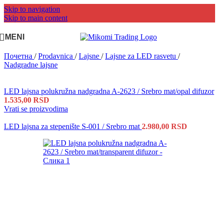
Skip to navigation
Skip to main content
MENI
Почетна
/
Prodavnica
/
Lajsne
/
Lajsne za LED rasvetu
/
Nadgradne lajsne
LED lajsna polukružna nadgradna A-2623 / Srebro mat/opal difuzor
1.535,00
RSD
Vrati se proizvodima
LED lajsna za stepenište S-001 / Srebro mat
2.980,00
RSD