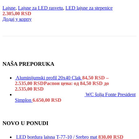
Lajsne
,
Lajsne za LED rasvetu
,
LED lajsne za stepenice
2.305,00
RSD
Додај у корпу
NAŠA PREPORUKA
Aluminijumski profil 20x40 Clak
84,50
RSD
–
2.535,00
RSD
Распон цена: од 84,50 RSD до
2.535,00 RSD
WC šolja Fonte President
Simplon
6.650,00
RSD
NOVO U PONUDI
LED bordura lajsna T-77-10 / Srebro mat
830,00
RSD