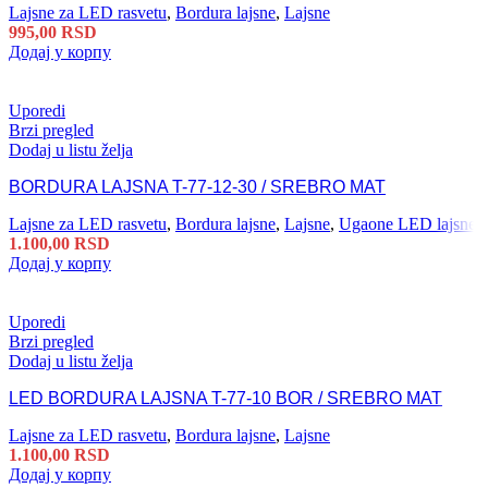
Lajsne za LED rasvetu
,
Bordura lajsne
,
Lajsne
995,00
RSD
Додај у корпу
Uporedi
Brzi pregled
Dodaj u listu želja
BORDURA LAJSNA T-77-12-30 / SREBRO MAT
Lajsne za LED rasvetu
,
Bordura lajsne
,
Lajsne
,
Ugaone LED lajsne
1.100,00
RSD
Додај у корпу
Uporedi
Brzi pregled
Dodaj u listu želja
LED BORDURA LAJSNA T-77-10 BOR / SREBRO MAT
Lajsne za LED rasvetu
,
Bordura lajsne
,
Lajsne
1.100,00
RSD
Додај у корпу