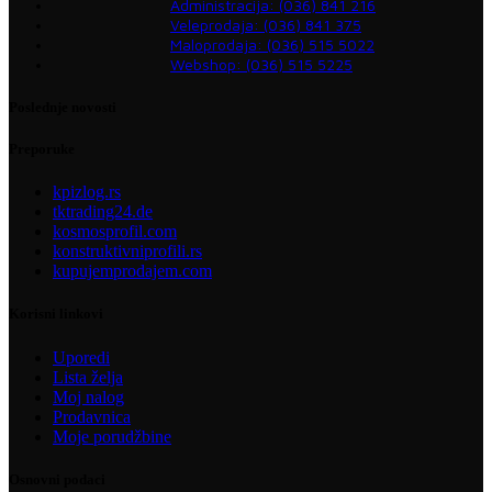
Administracija: (036) 841 216
Veleprodaja: (036) 841 375
Maloprodaja: (036) 515 5022
Webshop: (036) 515 5225
Poslednje novosti
Preporuke
kpizlog.rs
tktrading24.de
kosmosprofil.com
konstruktivniprofili.rs
kupujemprodajem.com
Korisni linkovi
Uporedi
Lista želja
Moj nalog
Prodavnica
Moje porudžbine
Osnovni podaci