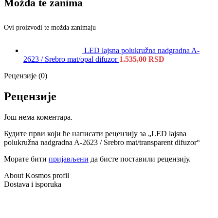
Možda te zanima
Ovi proizvodi te možda zanimaju
LED lajsna polukružna nadgradna A-
2623 / Srebro mat/opal difuzor
1.535,00
RSD
Рецензије (0)
Рецензије
Још нема коментара.
Будите први који ће написати рецензију за „LED lajsna
polukružna nadgradna A-2623 / Srebro mat/transparent difuzor“
Морате бити
пријављени
да бисте поставили рецензију.
About Kosmos profil
Dostava i isporuka