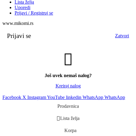
Lista želja
Uporedi
Prijavi / Registruj se
www.mikomi.rs
Prijavi se
Zatvori
Još uvek nemaš nalog?
Kreiraj nalog
Facebook
X
Instagram
YouTube
linkedin
WhatsApp
WhatsApp
Prodavnica
Lista želja
Korpa