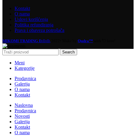
Kontakt
O nama
Uslovi korišćenja
Politika refundiranja
Prava i obaveza potrošača
MIKOMI TRADING D.O.O.
2022• Make by
Qudra™
with 💘 love!
Search
Meni
Kategorije
Prodavnica
Galerija
O nama
Kontakt
Naslovna
Prodavnica
Novosti
Galerija
Kontakt
O nama