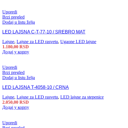
Uporedi
Brzi pregled
Dodaj u listu želja
LED LAJSNA C-T-77-10 / SREBRO MAT
Lajsne
,
Lajsne za LED rasvetu
,
Ugaone LED lajsne
1.180,00
RSD
Додај у корпу
Uporedi
Brzi pregled
Dodaj u listu želja
LED LAJSNA T-4058-10 / CRNA
Lajsne
,
Lajsne za LED rasvetu
,
LED lajsne za stepenice
2.050,00
RSD
Додај у корпу
Uporedi
Brzi pregled