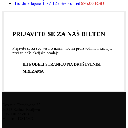
Bordura lajsna T-77-12 / Srebro mat
995,00
RSD
PRIJAVITE SE ZA NAŠ BILTEN
Prijavite se za sve vesti o našim novim proizvodima i saznajte
prvi za naše akcijske prodaje.
ILI PODELI STRANICU NA DRUŠTVENIM
MREŽAMA
Dositeja Obradovića 25
36212 Ratina, Kraljevo
PIB:
101775913
Mat. br.:
17314807