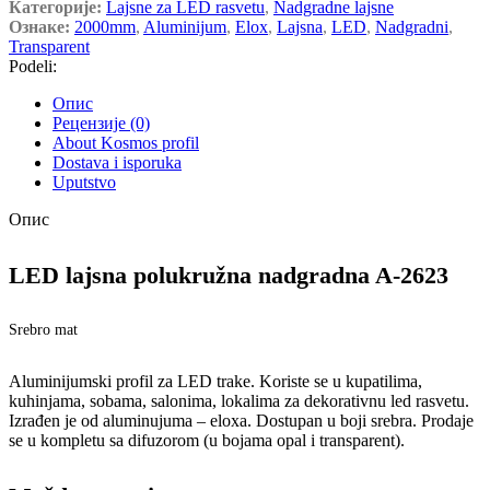
Категорије:
Lajsne za LED rasvetu
,
Nadgradne lajsne
Ознаке:
2000mm
,
Aluminijum
,
Elox
,
Lajsna
,
LED
,
Nadgradni
,
Transparent
Podeli:
Опис
Рецензије (0)
About Kosmos profil
Dostava i isporuka
Uputstvo
Опис
LED lajsna polukružna nadgradna A-2623
Srebro mat
Aluminijumski profil za LED trake. Koriste se u kupatilima,
kuhinjama, sobama, salonima, lokalima za dekorativnu led rasvetu.
Izrađen je od aluminujuma – eloxa. Dostupan u boji srebra. Prodaje
se u kompletu sa difuzorom (u bojama opal i transparent).