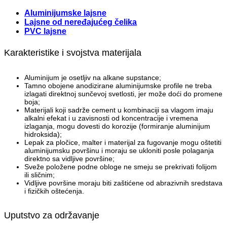
Aluminijumske lajsne
Lajsne od neređajućeg čelika
PVC lajsne
Karakteristike i svojstva materijala
Aluminijum je osetljiv na alkane supstance;
Tamno obojene anodizirane aluminijumske profile ne treba
izlagati direktnoj sunčevoj svetlosti, jer može doći do promene
boja;
Materijali koji sadrže cement u kombinaciji sa vlagom imaju
alkalni efekat i u zavisnosti od koncentracije i vremena
izlaganja, mogu dovesti do korozije (formiranje aluminijum
hidroksida);
Lepak za pločice, malter i materijal za fugovanje mogu oštetiti
aluminijumsku površinu i moraju se ukloniti posle polaganja
direktno sa vidljive površine;
Sveže položene podne obloge ne smeju se prekrivati folijom
ili sličnim;
Vidljive površine moraju biti zaštićene od abrazivnih sredstava
i fizičkih oštećenja.
Uputstvo za održavanje