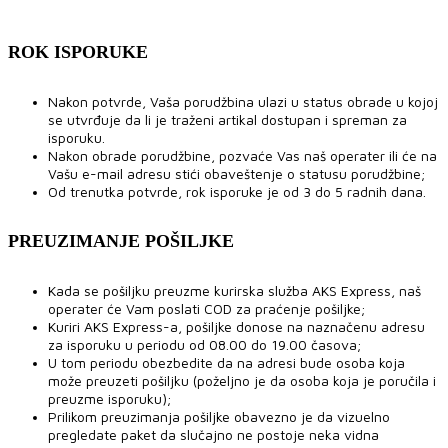
ROK ISPORUKE
Nakon potvrde, Vaša porudžbina ulazi u status obrade u kojoj
se utvrđuje da li je traženi artikal dostupan i spreman za
isporuku.
Nakon obrade porudžbine, pozvaće Vas naš operater ili će na
Vašu e-mail adresu stići obaveštenje o statusu porudžbine;
Od trenutka potvrde, rok isporuke je od 3 do 5 radnih dana.
PREUZIMANJE POŠILJKE
Kada se pošiljku preuzme kurirska služba AKS Express, naš
operater će Vam poslati COD za praćenje pošiljke;
Kuriri AKS Express-a, pošiljke donose na naznačenu adresu
za isporuku u periodu od 08.00 do 19.00 časova;
U tom periodu obezbedite da na adresi bude osoba koja
može preuzeti pošiljku (poželjno je da osoba koja je poručila i
preuzme isporuku);
Prilikom preuzimanja pošiljke obavezno je da vizuelno
pregledate paket da slučajno ne postoje neka vidna