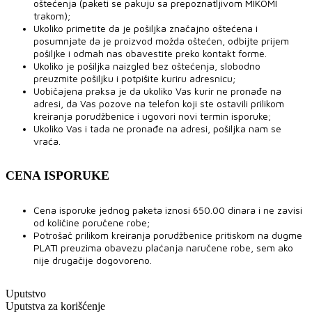
oštećenja (paketi se pakuju sa prepoznatljivom MIKOMI
trakom);
Ukoliko primetite da je pošiljka značajno oštećena i
posumnjate da je proizvod možda oštećen, odbijte prijem
pošiljke i odmah nas obavestite preko kontakt forme.
Ukoliko je pošiljka naizgled bez oštećenja, slobodno
preuzmite pošiljku i potpišite kuriru adresnicu;
Uobičajena praksa je da ukoliko Vas kurir ne pronađe na
adresi, da Vas pozove na telefon koji ste ostavili prilikom
kreiranja porudžbenice i ugovori novi termin isporuke;
Ukoliko Vas i tada ne pronađe na adresi, pošiljka nam se
vraća.
CENA ISPORUKE
Cena isporuke jednog paketa iznosi 650.00 dinara i ne zavisi
od količine poručene robe;
Potrošač prilikom kreiranja porudžbenice pritiskom na dugme
PLATI preuzima obavezu plaćanja naručene robe, sem ako
nije drugačije dogovoreno.
Uputstvo
Uputstva za korišćenje