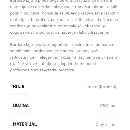
Bordura lajsna predstavlja dekorativni i zaštitni element
namenjen za estetsko uokvirivanje i završnu obradu zidnih i
podnih površina. Koristi se za vizuelno razdvajanje različitih
materijala, boja ili nivoa, kao i za zaštitu ivica od oštećenja.
Izrađena je od kvalitetnih materijala koji obezbeđuju
dugotrajnost, otpornost na habanje i lako održavanje.
Bordura lajsna se lako ugrađuje i idealna je za primenu u
stambenim i poslovnim prostorima. Zahvaljujući
jednostavnom i elegantnom dizajnu, savršeno se uklapa u
različite stilove enterijera i doprinosi urednom i
profesionalnom završetku prostora.
BOJA
Srebro (brušeno)
DUŽINA
2700mm
MATERIJAL
Aluminijum