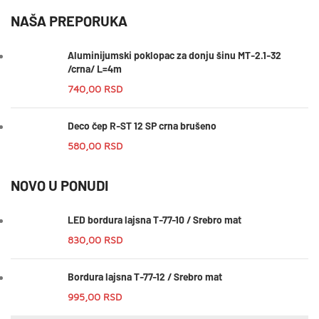
NAŠA PREPORUKA
Aluminijumski poklopac za donju šinu MT-2.1-32
/crna/ L=4m
740,00
RSD
Deco čep R-ST 12 SP crna brušeno
580,00
RSD
NOVO U PONUDI
LED bordura lajsna T-77-10 / Srebro mat
830,00
RSD
Bordura lajsna T-77-12 / Srebro mat
995,00
RSD