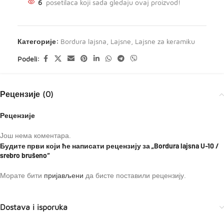
6
posetilaca koji sada gledaju ovaj proizvod!
Категорије:
Bordura lajsna
,
Lajsne
,
Lajsne za keramiku
Podeli:
Рецензије (0)
Рецензије
Још нема коментара.
Будите први који ће написати рецензију за „Bordura lajsna U-10 /
srebro brušeno“
Морате бити
пријављени
да бисте поставили рецензију.
Dostava i isporuka