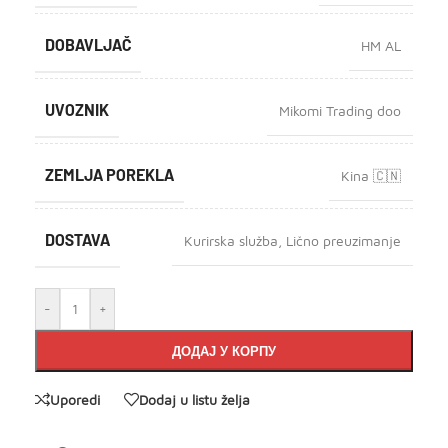
DOBAVLJAČ
HM AL
UVOZNIK
Mikomi Trading doo
ZEMLJA POREKLA
Kina 🇨🇳
DOSTAVA
Kurirska služba
,
Lično preuzimanje
-
+
ДОДАЈ У КОРПУ
Uporedi
Dodaj u listu želja