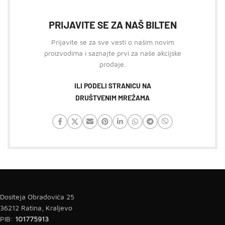
PRIJAVITE SE ZA NAŠ BILTEN
Prijavite se za sve vesti o našim novim
proizvodima i saznajte prvi za naše akcijske
prodaje.
ILI PODELI STRANICU NA
DRUŠTVENIM MREŽAMA
Dositeja Obradovića 25
36212 Ratina, Kraljevo
PIB:
101775913