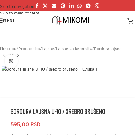
Skip to navigation
Skip to main content
MENI
Почетна
/
Prodavnica
/
Lajsne
/
Lajsne za keramiku
/
Bordura lajsna
Click to enlarge
BORDURA LAJSNA U-10 / SREBRO BRUŠENO
595,00
RSD