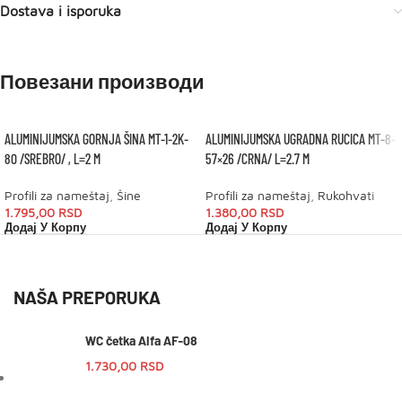
Dostava i isporuka
Повезани производи
ALUMINIJUMSKA GORNJA ŠINA MT-1-2K-
ALUMINIJUMSKA UGRADNA RUCICA MT-8-
80 /SREBRO/ , L=2 M
57×26 /CRNA/ L=2.7 M
Profili za nameštaj
,
Šine
Profili za nameštaj
,
Rukohvati
1.795,00
RSD
1.380,00
RSD
Додај У Корпу
Додај У Корпу
NAŠA PREPORUKA
WC četka Alfa AF-08
1.730,00
RSD