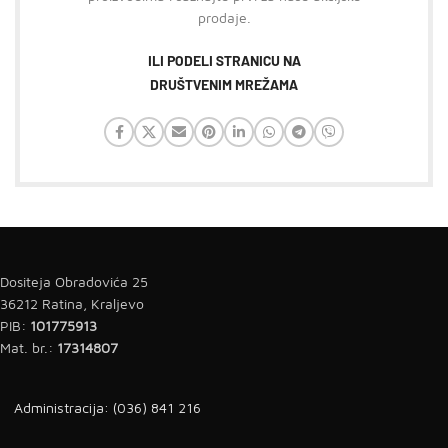
prodaje.
ILI PODELI STRANICU NA
DRUŠTVENIM MREŽAMA
Dositeja Obradovića 25
36212 Ratina, Kraljevo
PIB:
101775913
Mat. br.:
17314807
Administracija: (036) 841 216