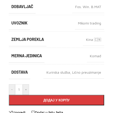
DOBAVLJAČ
Fos. Win. B.MAT
UVOZNIK
Mikomi trading
ZEMLJA POREKLA
Kina 🇨🇳
MERNA JEDINICA
Komad
DOSTAVA
Kurirska služba
,
Lično preuzimanje
-
+
ДОДАЈ У КОРПУ
Uporedi
Dodaj u listu želja