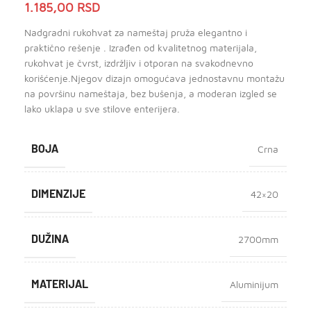
1.185,00
RSD
Nadgradni rukohvat za nameštaj pruža elegantno i
praktično rešenje . Izrađen od kvalitetnog materijala,
rukohvat je čvrst, izdržljiv i otporan na svakodnevno
korišćenje.Njegov dizajn omogućava jednostavnu montažu
na površinu nameštaja, bez bušenja, a moderan izgled se
lako uklapa u sve stilove enterijera.
BOJA
Crna
DIMENZIJE
42×20
DUŽINA
2700mm
MATERIJAL
Aluminijum