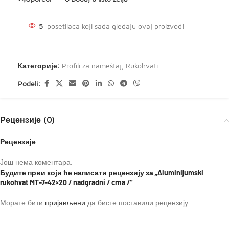
5
posetilaca koji sada gledaju ovaj proizvod!
Категорије:
Profili za nameštaj
,
Rukohvati
Podeli:
Рецензије (0)
Рецензије
Још нема коментара.
Будите први који ће написати рецензију за „Aluminijumski
rukohvat MT-7-42×20 / nadgradni / crna /“
Морате бити
пријављени
да бисте поставили рецензију.