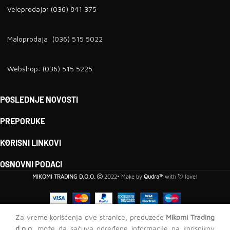
Veleprodaja: (036) 841 375
Maloprodaja: (036) 515 5022
Webshop: (036) 515 5225
POSLEDNJE NOVOSTI
PREPORUKE
KORISNI LINKOVI
OSNOVNI PODACI
MIKOMI TRADING D.O.O.
2022• Make by
Qudra™
with 💘 love!
Aluminijumski
Za vreme korišćenja ove stranice, preduzeće
Mikomi Trading
rukohvat MT-
d.o.o.
može da sačuva određene informacije na korisnikov