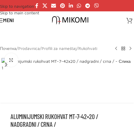
Skip to navigation
Skip to main content
MENI
Почетна
/
Prodavnica
/
Profili za nameštaj
/
Rukohvati
Click to enlarge
ALUMINIJUMSKI RUKOHVAT MT-7-42×20 /
NADGRADNI / CRNA /