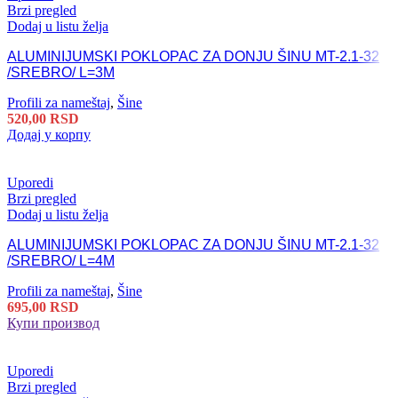
Brzi pregled
Dodaj u listu želja
ALUMINIJUMSKI POKLOPAC ZA DONJU ŠINU MT-2.1-32
/SREBRO/ L=3M
Profili za nameštaj
,
Šine
520,00
RSD
Додај у корпу
Uporedi
Brzi pregled
Dodaj u listu želja
ALUMINIJUMSKI POKLOPAC ZA DONJU ŠINU MT-2.1-32
/SREBRO/ L=4M
Profili za nameštaj
,
Šine
695,00
RSD
Купи производ
Uporedi
Brzi pregled