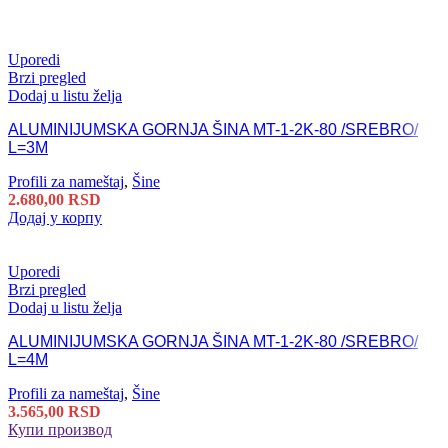
Uporedi
Brzi pregled
Dodaj u listu želja
ALUMINIJUMSKA GORNJA ŠINA MT-1-2K-80 /SREBRO/
L=3M
Profili za nameštaj
,
Šine
2.680,00
RSD
Додај у корпу
Uporedi
Brzi pregled
Dodaj u listu želja
ALUMINIJUMSKA GORNJA ŠINA MT-1-2K-80 /SREBRO/
L=4M
Profili za nameštaj
,
Šine
3.565,00
RSD
Купи производ