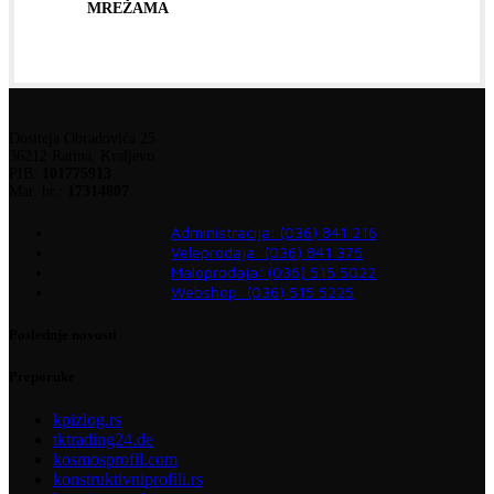
MREŽAMA
Dositeja Obradovića 25
36212 Ratina, Kraljevo
PIB:
101775913
Mat. br.:
17314807
Administracija: (036) 841 216
Veleprodaja: (036) 841 375
Maloprodaja: (036) 515 5022
Webshop: (036) 515 5225
Poslednje novosti
Preporuke
kpizlog.rs
tktrading24.de
kosmosprofil.com
konstruktivniprofili.rs