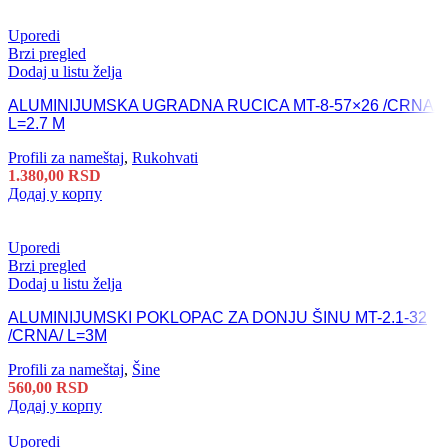
Uporedi
Brzi pregled
Dodaj u listu želja
ALUMINIJUMSKA UGRADNA RUCICA MT-8-57×26 /CRNA/
L=2.7 M
Profili za nameštaj
,
Rukohvati
1.380,00
RSD
Додај у корпу
Uporedi
Brzi pregled
Dodaj u listu želja
ALUMINIJUMSKI POKLOPAC ZA DONJU ŠINU MT-2.1-32
/CRNA/ L=3M
Profili za nameštaj
,
Šine
560,00
RSD
Додај у корпу
Uporedi