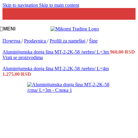
Skip to navigation
Skip to main content
MENI
Почетна
/
Prodavnica
/
Profili za nameštaj
/
Šine
Aluminijumska donja šina MT-2-2K-58 /srebro/ L=3m
960,00
RSD
Vrati se proizvodima
Aluminijumska donja šina MT-2-2K-58 /srebro/ L=4m
1.275,00
RSD