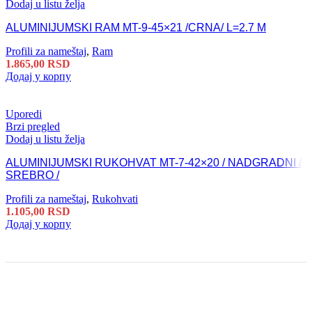
Dodaj u listu želja
ALUMINIJUMSKI RAM MT-9-45×21 /CRNA/ L=2.7 M
Profili za nameštaj
,
Ram
1.865,00
RSD
Додај у корпу
Uporedi
Brzi pregled
Dodaj u listu želja
ALUMINIJUMSKI RUKOHVAT MT-7-42×20 / NADGRADNI /
SREBRO /
Profili za nameštaj
,
Rukohvati
1.105,00
RSD
Додај у корпу