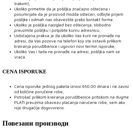
trakom);
Ukoliko primetite da je pošiljka značajno oštećena i
posumnjate da je proizvod možda oštećen, odbijte prijem
pošiljke i odmah nas obavestite preko kontakt forme.
Ukoliko je pošiljka naizgled bez oštećenja, slobodno
preuzmite pošiljku i potpišite kuriru adresnicu;
Uobičajena praksa je da ukoliko Vas kurir ne pronađe na
adresi, da Vas pozove na telefon koji ste ostavili prilikom
kreiranja porudžbenice i ugovori novi termin isporuke;
Ukoliko Vas i tada ne pronađe na adresi, pošiljka nam se
vraća.
CENA ISPORUKE
Cena isporuke jednog paketa iznosi 650.00 dinara i ne zavisi
od količine poručene robe;
Potrošač prilikom kreiranja porudžbenice pritiskom na dugme
PLATI preuzima obavezu plaćanja naručene robe, sem ako
nije drugačije dogovoreno.
Повезани производи