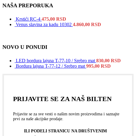
NAŠA PREPORUKA
Krstići RC-4
475,00
RSD
Venus slavina za kadu 10302
4.860,00
RSD
NOVO U PONUDI
LED bordura lajsna T-77-10 / Srebro mat
830,00
RSD
Bordura lajsna T-77-12 / Srebro mat
995,00
RSD
PRIJAVITE SE ZA NAŠ BILTEN
Prijavite se za sve vesti o našim novim proizvodima i saznajte
prvi za naše akcijske prodaje.
ILI PODELI STRANICU NA DRUŠTVENIM