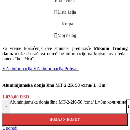
Prodavnica
Lista želja
Korpa
Moj nalog
Za vreme korišćenja ove stranice, preduzeće
Mikomi Trading
d.o.o.
može da sačuva određene informacije na korisnikov uređaj,
putem "kolačića"...
Više informacija
Više informacija
Prihvati
Aluminijumska donja šina MT-2-2K-58 /crna/ L=3m
1.030,00
RSD
Aluminijumska donja šina MT-2-2K-58 /crna/ L=3m количина
-
ДОДАЈ У КОРПУ
Uporedi