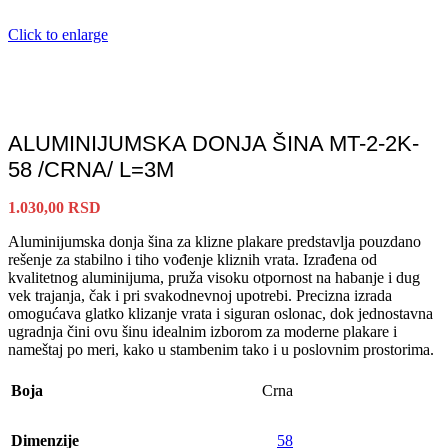
Click to enlarge
ALUMINIJUMSKA DONJA ŠINA MT-2-2K-
58 /CRNA/ L=3M
1.030,00
RSD
Aluminijumska donja šina za klizne plakare predstavlja pouzdano
rešenje za stabilno i tiho vođenje kliznih vrata. Izrađena od
kvalitetnog aluminijuma, pruža visoku otpornost na habanje i dug
vek trajanja, čak i pri svakodnevnoj upotrebi. Precizna izrada
omogućava glatko klizanje vrata i siguran oslonac, dok jednostavna
ugradnja čini ovu šinu idealnim izborom za moderne plakare i
nameštaj po meri, kako u stambenim tako i u poslovnim prostorima.
Boja
Crna
Dimenzije
58