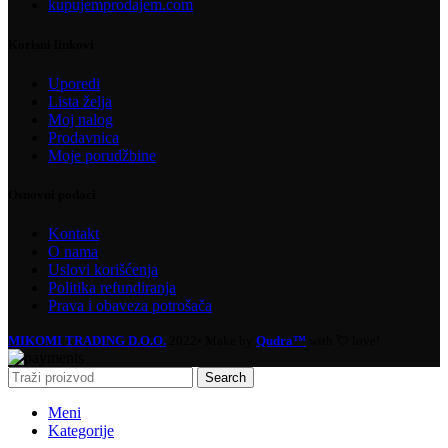
kupujemprodajem.com
Korisni linkovi
Uporedi
Lista želja
Moj nalog
Prodavnica
Moje porudžbine
Osnovni podaci
Kontakt
O nama
Uslovi korišćenja
Politika refundiranja
Prava i obaveza potrošača
MIKOMI TRADING D.O.O.
2022• Make by
Qudra™
with 💘 love!
Search
Meni
Kategorije