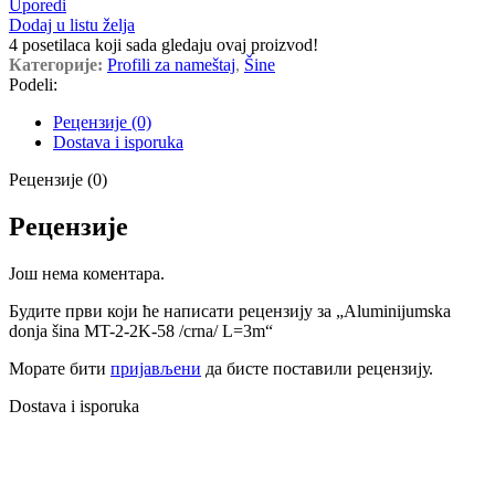
Uporedi
Dodaj u listu želja
4
posetilaca koji sada gledaju ovaj proizvod!
Категорије:
Profili za nameštaj
,
Šine
Podeli:
Рецензије (0)
Dostava i isporuka
Рецензије (0)
Рецензије
Још нема коментара.
Будите први који ће написати рецензију за „Aluminijumska
donja šina MT-2-2K-58 /crna/ L=3m“
Морате бити
пријављени
да бисте поставили рецензију.
Dostava i isporuka