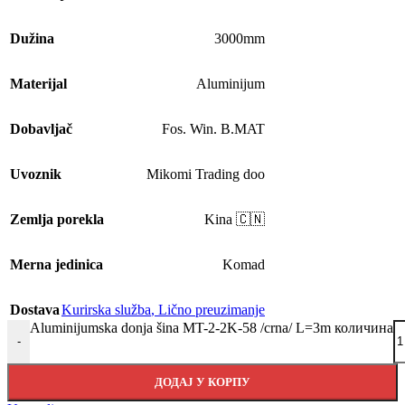
Dužina
3000mm
Materijal
Aluminijum
Dobavljač
Fos. Win. B.MAT
Uvoznik
Mikomi Trading doo
Zemlja porekla
Kina 🇨🇳
Merna jedinica
Komad
Dostava
Kurirska služba
,
Lično preuzimanje
Aluminijumska donja šina MT-2-2K-58 /crna/ L=3m количина
-
ДОДАЈ У КОРПУ