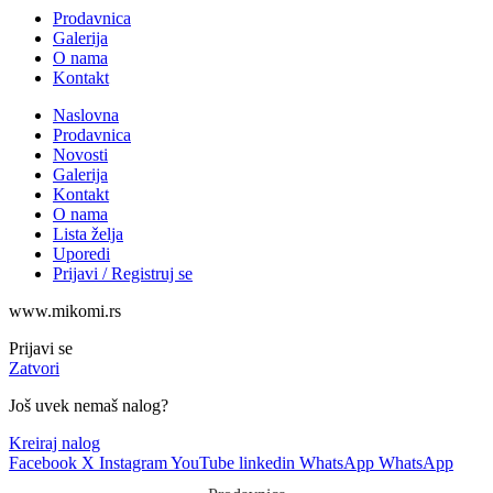
Prodavnica
Galerija
O nama
Kontakt
Naslovna
Prodavnica
Novosti
Galerija
Kontakt
O nama
Lista želja
Uporedi
Prijavi / Registruj se
www.mikomi.rs
Prijavi se
Zatvori
Još uvek nemaš nalog?
Kreiraj nalog
Facebook
X
Instagram
YouTube
linkedin
WhatsApp
WhatsApp