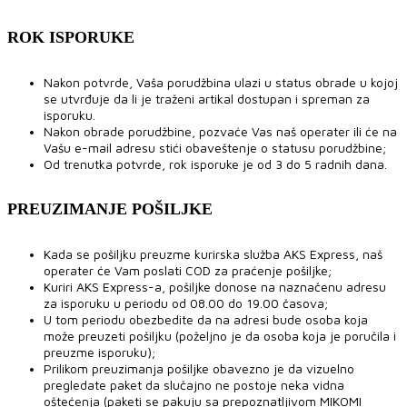
ROK ISPORUKE
Nakon potvrde, Vaša porudžbina ulazi u status obrade u kojoj
se utvrđuje da li je traženi artikal dostupan i spreman za
isporuku.
Nakon obrade porudžbine, pozvaće Vas naš operater ili će na
Vašu e-mail adresu stići obaveštenje o statusu porudžbine;
Od trenutka potvrde, rok isporuke je od 3 do 5 radnih dana.
PREUZIMANJE POŠILJKE
Kada se pošiljku preuzme kurirska služba AKS Express, naš
operater će Vam poslati COD za praćenje pošiljke;
Kuriri AKS Express-a, pošiljke donose na naznačenu adresu
za isporuku u periodu od 08.00 do 19.00 časova;
U tom periodu obezbedite da na adresi bude osoba koja
može preuzeti pošiljku (poželjno je da osoba koja je poručila i
preuzme isporuku);
Prilikom preuzimanja pošiljke obavezno je da vizuelno
pregledate paket da slučajno ne postoje neka vidna
oštećenja (paketi se pakuju sa prepoznatljivom MIKOMI