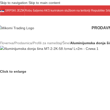
Skip to navigation
Skip to main content
SRPSKI JEZIK
Robu šaljemo
AKS
kurirskom službom na teritoriji Republike Sr
PRODAV
Почетна
/
Prodavnica
/
Profili za nameštaj
/
Šine
/
Aluminijumska donja ši
Click to enlarge