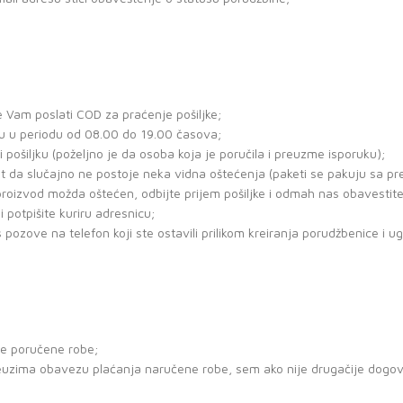
 Vam poslati COD za praćenje pošiljke;
ku u periodu od 08.00 do 19.00 časova;
ošiljku (poželjno je da osoba koja je poručila i preuzme isporuku);
et da slučajno ne postoje neka vidna oštećenja (paketi se pakuju sa p
 proizvod možda oštećen, odbijte prijem pošiljke i odmah nas obavestit
i potpišite kuriru adresnicu;
pozove na telefon koji ste ostavili prilikom kreiranja porudžbenice i ug
ine poručene robe;
reuzima obavezu plaćanja naručene robe, sem ako nije drugačije dogo