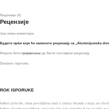
Рецензије (0)
Рецензије
Још нема коментара.
Будите први који ће написати рецензију за „Aluminijumska donj
Морате бити
пријављени
да бисте поставили рецензију.
Dostava i isporuka
ROK ISPORUKE
Nakon potvrde, Vaša porudžbina ulazi u status obrade u kojoj se utvrđu
Nakon obrade porudžbine, pozvaće Vas naš operater ili će na Vašu e-m