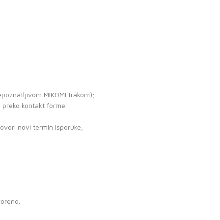
repoznatljivom MIKOMI trakom);
e preko kontakt forme.
ovori novi termin isporuke;
voreno.