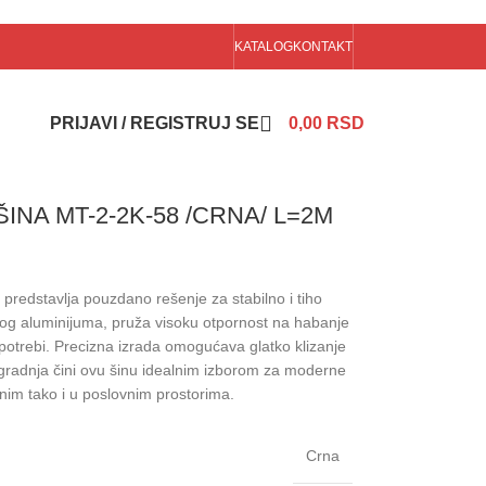
KATALOG
KONTAKT
PRIJAVI / REGISTRUJ SE
0,00
RSD
INA MT-2-2K-58 /CRNA/ L=2M
 predstavlja pouzdano rešenje za stabilno i tiho
tnog aluminijuma, pruža visoku otpornost na habanje
upotrebi. Precizna izrada omogućava glatko klizanje
ugradnja čini ovu šinu idealnim izborom za moderne
nim tako i u poslovnim prostorima.
Crna