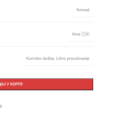
Komad
Kina 🇨🇳
Kurirska služba
,
Lično preuzimanje
АЈ У КОРПУ
d!