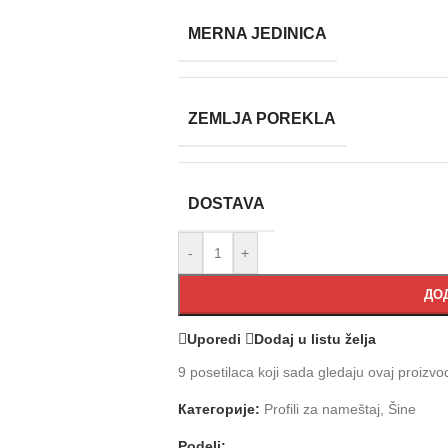
MERNA JEDINICA
ZEMLJA POREKLA
DOSTAVA
-
+
ДОД
Uporedi
Dodaj u listu želja
9
posetilaca koji sada gledaju ovaj proizvo
Категорије:
Profili za nameštaj
,
Šine
Podeli: