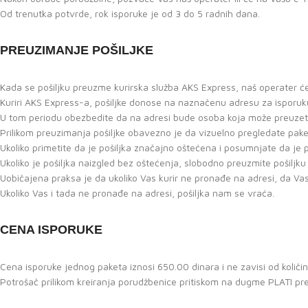
Od trenutka potvrde, rok isporuke je od 3 do 5 radnih dana.
PREUZIMANJE POŠILJKE
Kada se pošiljku preuzme kurirska služba AKS Express, naš operater će
Kuriri AKS Express-a, pošiljke donose na naznačenu adresu za isporu
U tom periodu obezbedite da na adresi bude osoba koja može preuzeti p
Prilikom preuzimanja pošiljke obavezno je da vizuelno pregledate pak
Ukoliko primetite da je pošiljka značajno oštećena i posumnjate da je
Ukoliko je pošiljka naizgled bez oštećenja, slobodno preuzmite pošiljku 
Uobičajena praksa je da ukoliko Vas kurir ne pronađe na adresi, da Vas 
Ukoliko Vas i tada ne pronađe na adresi, pošiljka nam se vraća.
CENA ISPORUKE
Cena isporuke jednog paketa iznosi 650.00 dinara i ne zavisi od količ
Potrošač prilikom kreiranja porudžbenice pritiskom na dugme PLATI p