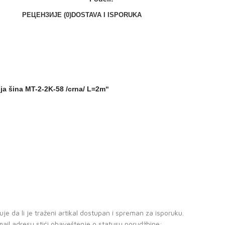
РЕЦЕНЗИЈЕ (0)
DOSTAVA I ISPORUKA
a šina MT-2-2K-58 /crna/ L=2m“
je da li je traženi artikal dostupan i spreman za isporuku.
ail adresu stići obaveštenje o statusu porudžbine;