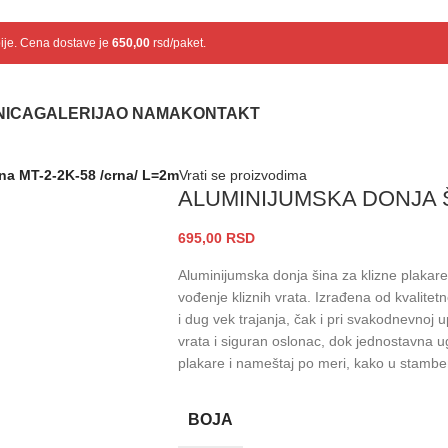
bije. Cena dostave je
650,00
rsd/paket.
NICA
GALERIJA
O NAMA
KONTAKT
na MT-2-2K-58 /crna/ L=2m
Vrati se proizvodima
ALUMINIJUMSKA DONJA Š
695,00
RSD
Aluminijumska donja šina za klizne plakare
vođenje kliznih vrata. Izrađena od kvalite
i dug vek trajanja, čak i pri svakodnevnoj 
vrata i siguran oslonac, dok jednostavna 
plakare i nameštaj po meri, kako u stambe
BOJA