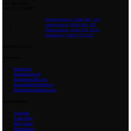
PIB:
101775913
Mat. br.:
17314807
Administracija: (036) 841 216
Veleprodaja: (036) 841 375
Maloprodaja: (036) 515 5022
Webshop: (036) 515 5225
Poslednje novosti
Preporuke
kpizlog.rs
tktrading24.de
kosmosprofil.com
konstruktivniprofili.rs
kupujemprodajem.com
Korisni linkovi
Uporedi
Lista želja
Moj nalog
Prodavnica