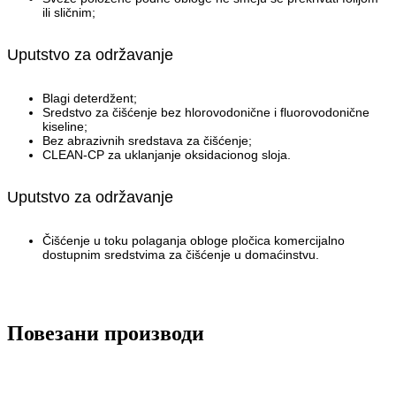
ili sličnim;
Uputstvo za održavanje
Blagi deterdžent;
Sredstvo za čišćenje bez hlorovodonične i fluorovodonične
kiseline;
Bez abrazivnih sredstava za čišćenje;
CLEAN-CP za uklanjanje oksidacionog sloja.
Uputstvo za održavanje
Čišćenje u toku polaganja obloge pločica komercijalno
dostupnim sredstvima za čišćenje u domaćinstvu.
Повезани производи