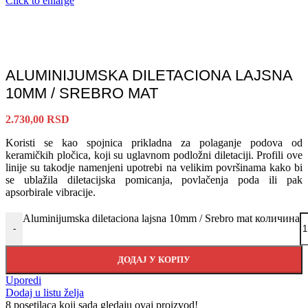
Click to enlarge
ALUMINIJUMSKA DILETACIONA LAJSNA
10MM / SREBRO MAT
2.730,00
RSD
Koristi se kao spojnica prikladna za polaganje podova od
keramičkih pločica, koji su uglavnom podložni diletaciji. Profili ove
linije su takodje namenjeni upotrebi na velikim površinama kako bi
se ublažila diletacijska pomicanja, povlačenja poda ili pak
apsorbirale vibracije.
Aluminijumska diletaciona lajsna 10mm / Srebro mat количина
-
ДОДАЈ У КОРПУ
Uporedi
Dodaj u listu želja
8
posetilaca koji sada gledaju ovaj proizvod!