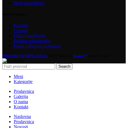
Moje porudžbine
Osnovni podaci
Kontakt
O nama
Uslovi korišćenja
Politika refundiranja
Prava i obaveza potrošača
MIKOMI TRADING D.O.O.
2022• Make by
Qudra™
with 💘 love!
Search
Meni
Kategorije
Prodavnica
Galerija
O nama
Kontakt
Naslovna
Prodavnica
Novosti