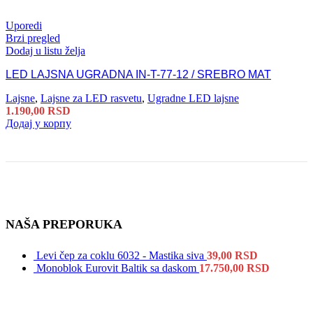
Uporedi
Brzi pregled
Dodaj u listu želja
LED LAJSNA UGRADNA IN-T-77-12 / SREBRO MAT
Lajsne
,
Lajsne za LED rasvetu
,
Ugradne LED lajsne
1.190,00
RSD
Додај у корпу
NAŠA PREPORUKA
Levi čep za coklu 6032 - Mastika siva
39,00
RSD
Monoblok Eurovit Baltik sa daskom
17.750,00
RSD