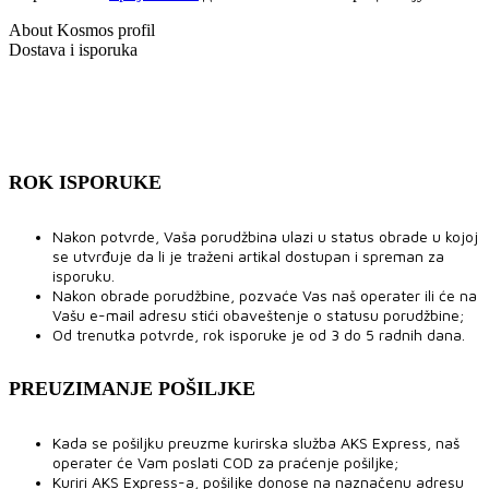
About Kosmos profil
Dostava i isporuka
ROK ISPORUKE
Nakon potvrde, Vaša porudžbina ulazi u status obrade u kojoj
se utvrđuje da li je traženi artikal dostupan i spreman za
isporuku.
Nakon obrade porudžbine, pozvaće Vas naš operater ili će na
Vašu e-mail adresu stići obaveštenje o statusu porudžbine;
Od trenutka potvrde, rok isporuke je od 3 do 5 radnih dana.
PREUZIMANJE POŠILJKE
Kada se pošiljku preuzme kurirska služba AKS Express, naš
operater će Vam poslati COD za praćenje pošiljke;
Kuriri AKS Express-a, pošiljke donose na naznačenu adresu