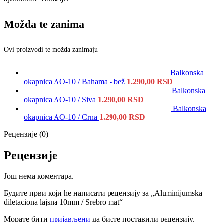
Možda te zanima
Ovi proizvodi te možda zanimaju
Balkonska
okapnica AO-10 / Bahama - bež
1.290,00
RSD
Balkonska
okapnica AO-10 / Siva
1.290,00
RSD
Balkonska
okapnica AO-10 / Crna
1.290,00
RSD
Рецензије (0)
Рецензије
Још нема коментара.
Будите први који ће написати рецензију за „Aluminijumska
diletaciona lajsna 10mm / Srebro mat“
Морате бити
пријављени
да бисте поставили рецензију.