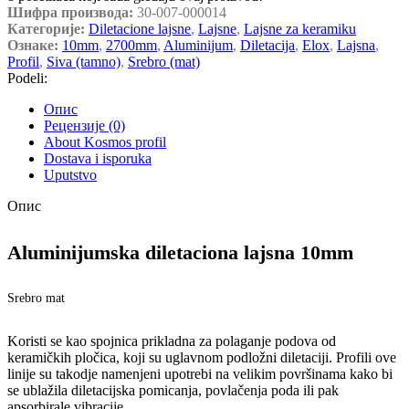
Шифра производа:
30-007-000014
Категорије:
Diletacione lajsne
,
Lajsne
,
Lajsne za keramiku
Ознаке:
10mm
,
2700mm
,
Aluminijum
,
Diletacija
,
Elox
,
Lajsna
,
Profil
,
Siva (tamno)
,
Srebro (mat)
Podeli:
Опис
Рецензије (0)
About Kosmos profil
Dostava i isporuka
Uputstvo
Опис
Aluminijumska diletaciona lajsna 10mm
Srebro mat
Koristi se kao spojnica prikladna za polaganje podova od
keramičkih pločica, koji su uglavnom podložni diletaciji. Profili ove
linije su takodje namenjeni upotrebi na velikim površinama kako bi
se ublažila diletacijska pomicanja, povlačenja poda ili pak
apsorbirale vibracije.