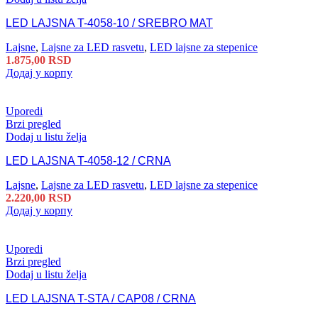
LED LAJSNA T-4058-10 / SREBRO MAT
Lajsne
,
Lajsne za LED rasvetu
,
LED lajsne za stepenice
1.875,00
RSD
Додај у корпу
Uporedi
Brzi pregled
Dodaj u listu želja
LED LAJSNA T-4058-12 / CRNA
Lajsne
,
Lajsne za LED rasvetu
,
LED lajsne za stepenice
2.220,00
RSD
Додај у корпу
Uporedi
Brzi pregled
Dodaj u listu želja
LED LAJSNA T-STA / CAP08 / CRNA