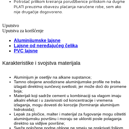
Potrošač prilikom kreiranja porudžbenice pritiskom na dugme
PLATI preuzima obavezu plaćanja naručene robe, sem ako
nije drugačije dogovoreno.
Uputstvo
Uputstva za korišćenje
Aluminijumske lajsne
Lajsne od neređajućeg čelika
PVC lajsne
Karakteristike i svojstva materijala
Aluminijum je osetljiv na alkane supstance;
Tamno obojene anodizirane aluminijumske profile ne treba
izlagati direktnoj sunčevoj svetlosti, jer može doći do promene
boja;
Materijali koji sadrže cement u kombinaciji sa vlagom imaju
alkalni efekat i u zavisnosti od koncentracije i vremena
izlaganja, mogu dovesti do korozije (formiranje aluminijum
hidroksida);
Lepak za pločice, malter i materijal za fugovanje mogu oštetiti
aluminijumsku površinu i moraju se ukloniti posle polaganja
direktno sa vidljive površine;
Sveže položene podne obloge ne smeju se prekrivati folijom