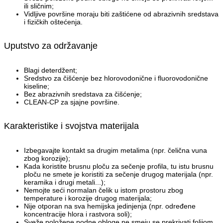
ili sličnim;
Vidljive površine moraju biti zaštićene od abrazivnih sredstava
i fizičkih oštećenja.
Uputstvo za održavanje
Blagi deterdžent;
Sredstvo za čišćenje bez hlorovodonične i fluorovodonične
kiseline;
Bez abrazivnih sredstava za čišćenje;
CLEAN-CP za sjajne površine.
Karakteristike i svojstva materijala
Izbegavajte kontakt sa drugim metalima (npr. čelična vuna
zbog korozije);
Kada koristite brusnu ploču za sečenje profila, tu istu brusnu
ploču ne smete je koristiti za sečenje drugog materijala (npr.
keramika i drugi metali...);
Nemojte seći normalan čelik u istom prostoru zbog
temperature i korozije drugog materijala;
Nije otporan na sva hemijska jedinjenja (npr. određene
koncentracije hlora i rastvora soli);
Sveže položene podne obloge ne smeju se prekrivati folijom