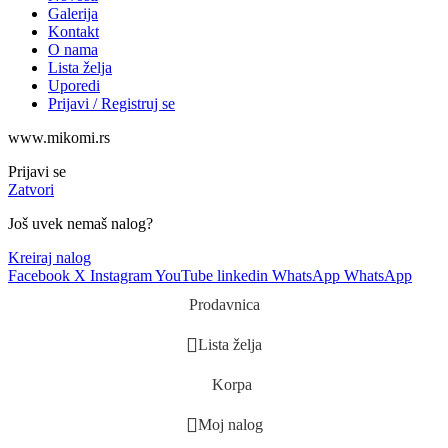
Galerija
Kontakt
O nama
Lista želja
Uporedi
Prijavi / Registruj se
www.mikomi.rs
Prijavi se
Zatvori
Još uvek nemaš nalog?
Kreiraj nalog
Facebook
X
Instagram
YouTube
linkedin
WhatsApp
WhatsApp
Prodavnica
Lista želja
Korpa
Moj nalog