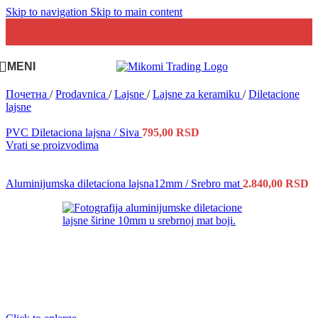
Skip to navigation
Skip to main content
MENI
Почетна
/
Prodavnica
/
Lajsne
/
Lajsne za keramiku
/
Diletacione
lajsne
PVC Diletaciona lajsna / Siva
795,00
RSD
Vrati se proizvodima
Aluminijumska diletaciona lajsna12mm / Srebro mat
2.840,00
RSD