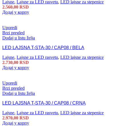
Lajsne
,
Lajsne za LED rasvetu
,
LED lajsne za stepenice
2.560,00
RSD
Додај у корпу
Uporedi
Brzi pregled
Dodaj u listu želja
LED LAJSNA T-STA-30 / CAP08 / BELA
Lajsne
,
Lajsne za LED rasvetu
,
LED lajsne za stepenice
2.730,00
RSD
Додај у корпу
Uporedi
Brzi pregled
Dodaj u listu želja
LED LAJSNA T-STA-30 / CAP08 / CRNA
Lajsne
,
Lajsne za LED rasvetu
,
LED lajsne za stepenice
2.970,00
RSD
Додај у корпу