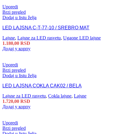
Uporedi
Brzi pregled
Dodaj u listu želja
LED LAJSNA C-T-77-10 / SREBRO MAT
Lajsne
,
Lajsne za LED rasvetu
,
Ugaone LED lajsne
1.180,00
RSD
Додај у корпу
Uporedi
Brzi pregled
Dodaj u listu želja
LED LAJSNA COKLA CAK02 / BELA
Lajsne za LED rasvetu
,
Cokla lajsne
,
Lajsne
1.720,00
RSD
Додај у корпу
Uporedi
Brzi pregled
Dodaj u listu želja