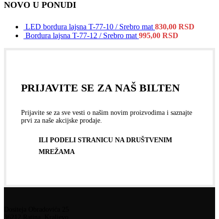
NOVO U PONUDI
LED bordura lajsna T-77-10 / Srebro mat
830,00
RSD
Bordura lajsna T-77-12 / Srebro mat
995,00
RSD
PRIJAVITE SE ZA NAŠ BILTEN
Prijavite se za sve vesti o našim novim proizvodima i saznajte
prvi za naše akcijske prodaje.
ILI PODELI STRANICU NA DRUŠTVENIM
MREŽAMA
Dositeja Obradovića 25
36212 Ratina, Kraljevo