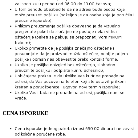
za isporuku u periodu od 08.00 do 19.00 časova;
U tom periodu obezbedite da na adresi bude osoba koja
može preuzeti pošiljku (poželjno je da osoba koja je poručila i
preuzme isporuku);
Prilikom preuzimanja pošiljke obavezno je da vizuelno
pregledate paket da slučajno ne postoje neka vidna
oštećenja (paketi se pakuju sa prepoznatljivom MIKOMI
trakom);
Ukoliko primetite da je pošiljka značajno oštećena i
posumnjate da je proizvod možda oštećen, odbijte prijem
pošiljke i odmah nas obavestite preko kontakt forme.
Ukoliko je pošiljka naizgled bez oštećenja, slobodno
preuzmite pošiljku i potpišite kuriru adresnicu;
Uobičajena praksa je da ukoliko Vas kurir ne pronađe na
adresi, da Vas pozove na telefon koji ste ostavili prilikom
kreiranja porudžbenice i ugovori novi termin isporuke;
Ukoliko Vas i tada ne pronađe na adresi, pošiljka nam se
vraća.
CENA ISPORUKE
Cena isporuke jednog paketa iznosi 650.00 dinara i ne zavisi
od količine poručene robe;