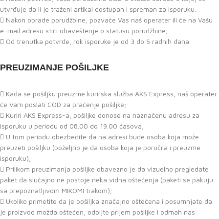
utvrđuje da li je traženi artikal dostupan i spreman za isporuku.
Nakon obrade porudžbine, pozvaće Vas naš operater ili će na Vašu
e-mail adresu stići obaveštenje o statusu porudžbine;
Od trenutka potvrde, rok isporuke je od 3 do 5 radnih dana.
PREUZIMANJE POŠILJKE
Kada se pošiljku preuzme kurirska služba AKS Express, naš operater
će Vam poslati COD za praćenje pošiljke;
Kuriri AKS Express-a, pošiljke donose na naznačenu adresu za
isporuku u periodu od 08.00 do 19.00 časova;
U tom periodu obezbedite da na adresi bude osoba koja može
preuzeti pošiljku (poželjno je da osoba koja je poručila i preuzme
isporuku);
Prilikom preuzimanja pošiljke obavezno je da vizuelno pregledate
paket da slučajno ne postoje neka vidna oštećenja (paketi se pakuju
sa prepoznatljivom MIKOMI trakom);
Ukoliko primetite da je pošiljka značajno oštećena i posumnjate da
je proizvod možda oštećen, odbijte prijem pošiljke i odmah nas