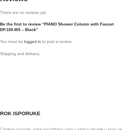
There are no reviews yet.
Be the first to review “PIANO Shower Column with Faucet
DP.100.MS – Black”
You must be
logged in
to post a review.
Shipping and delivery
ROK ISPORUKE
Nakon potvrde, Vaša porudžbina ulazi u status obrade u kojoj se