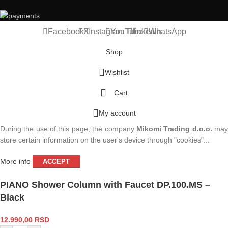
Facebook
X
Instagram
YouTube
linkedin
WhatsApp
Shop
Wishlist
Cart
My account
During the use of this page, the company
Mikomi Trading d.o.o.
ma
store certain information on the user's device through "cookies"...
More info
ACCEPT
PIANO Shower Column with Faucet DP.100.MS –
Black
12.990,00
RSD