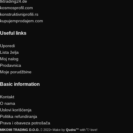
tktrading24.de
kosmosprofil.com
konstruktivniprofili.rs
kupujemprodajem.com
Useful links
Uporedi
Lista želja
Moj nalog
Prodavnica
Moje porudžbine
Basic information
Kontakt
O nama
Uslovi korišćenja
Politika refundiranja
Prava i obaveza potrošača
MIKOMI TRADING D.O.O.
2022• Make by
Qudra™
with 💘 love!