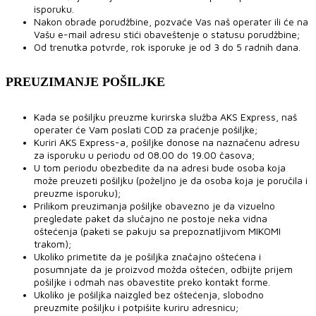
isporuku.
Nakon obrade porudžbine, pozvaće Vas naš operater ili će na
Vašu e-mail adresu stići obaveštenje o statusu porudžbine;
Od trenutka potvrde, rok isporuke je od 3 do 5 radnih dana.
PREUZIMANJE POŠILJKE
Kada se pošiljku preuzme kurirska služba AKS Express, naš
operater će Vam poslati COD za praćenje pošiljke;
Kuriri AKS Express-a, pošiljke donose na naznačenu adresu
za isporuku u periodu od 08.00 do 19.00 časova;
U tom periodu obezbedite da na adresi bude osoba koja
može preuzeti pošiljku (poželjno je da osoba koja je poručila i
preuzme isporuku);
Prilikom preuzimanja pošiljke obavezno je da vizuelno
pregledate paket da slučajno ne postoje neka vidna
oštećenja (paketi se pakuju sa prepoznatljivom MIKOMI
trakom);
Ukoliko primetite da je pošiljka značajno oštećena i
posumnjate da je proizvod možda oštećen, odbijte prijem
pošiljke i odmah nas obavestite preko kontakt forme.
Ukoliko je pošiljka naizgled bez oštećenja, slobodno
preuzmite pošiljku i potpišite kuriru adresnicu;