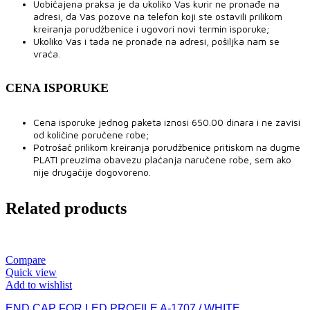
Uobičajena praksa je da ukoliko Vas kurir ne pronađe na
adresi, da Vas pozove na telefon koji ste ostavili prilikom
kreiranja porudžbenice i ugovori novi termin isporuke;
Ukoliko Vas i tada ne pronađe na adresi, pošiljka nam se
vraća.
CENA ISPORUKE
Cena isporuke jednog paketa iznosi 650.00 dinara i ne zavisi
od količine poručene robe;
Potrošač prilikom kreiranja porudžbenice pritiskom na dugme
PLATI preuzima obavezu plaćanja naručene robe, sem ako
nije drugačije dogovoreno.
Related products
Compare
Quick view
Add to wishlist
END CAP FOR LED PROFILE A-1707 / WHITE