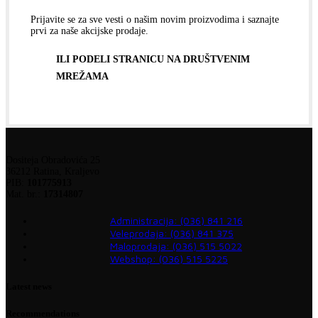
Prijavite se za sve vesti o našim novim proizvodima i saznajte
prvi za naše akcijske prodaje.
ILI PODELI STRANICU NA DRUŠTVENIM
MREŽAMA
Dositeja Obradovića 25
36212 Ratina, Kraljevo
PIB:
101775913
Mat. br.:
17314807
Administracija: (036) 841 216
Veleprodaja: (036) 841 375
Maloprodaja: (036) 515 5022
Webshop: (036) 515 5225
Latest news
Recommendations