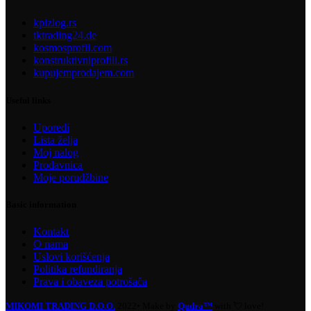
kpizlog.rs
tktrading24.de
kosmosprofil.com
konstruktivniprofili.rs
kupujemprodajem.com
Useful links
Uporedi
Lista želja
Moj nalog
Prodavnica
Moje porudžbine
Basic information
Kontakt
O nama
Uslovi korišćenja
Politika refundiranja
Prava i obaveza potrošača
MIKOMI TRADING D.O.O.
2022• Make by
Qudra™
with 💘 love!