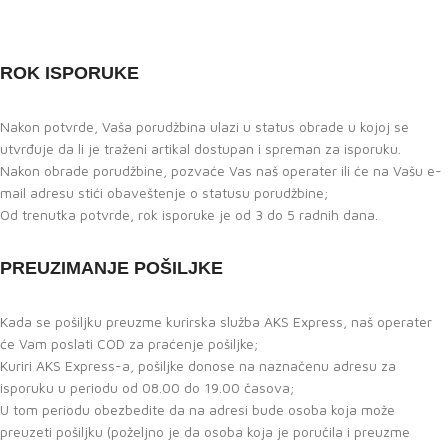
ROK ISPORUKE
Nakon potvrde, Vaša porudžbina ulazi u status obrade u kojoj se
utvrđuje da li je traženi artikal dostupan i spreman za isporuku.
Nakon obrade porudžbine, pozvaće Vas naš operater ili će na Vašu e-
mail adresu stići obaveštenje o statusu porudžbine;
Od trenutka potvrde, rok isporuke je od 3 do 5 radnih dana.
PREUZIMANJE POŠILJKE
Kada se pošiljku preuzme kurirska služba AKS Express, naš operater
će Vam poslati COD za praćenje pošiljke;
Kuriri AKS Express-a, pošiljke donose na naznačenu adresu za
isporuku u periodu od 08.00 do 19.00 časova;
U tom periodu obezbedite da na adresi bude osoba koja može
preuzeti pošiljku (poželjno je da osoba koja je poručila i preuzme