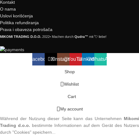
Kontakt
O nama
Uslovi korišćenja
Politika refundiranja
Prava i obaveza potrošača
MIKOMI TRADING D.O.O.
2022• Machen durch
Qudra™
mit 💘 liebe!
Facebook
X
Instagram
YouTube
linkedin
WhatsApp
Shop
Wishlist
Cart
My account
Während der Nutzung dieser Seite kann das Unternehmen
Mikomi
Trading d.o.o.
bestimmte Informationen auf dem Gerät des Nutzers
durch "Cookies" speichern...