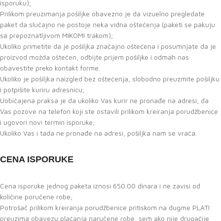
isporuku);
Prilikom preuzimanja pošiljke obavezno je da vizuelno pregledate
paket da slučajno ne postoje neka vidna oštećenja (paketi se pakuju
sa prepoznatljivom MIKOMI trakom);
Ukoliko primetite da je pošiljka značajno oštećena i posumnjate da je
proizvod možda oštećen, odbijte prijem pošiljke i odmah nas
obavestite preko kontakt forme.
Ukoliko je pošiljka naizgled bez oštećenja, slobodno preuzmite pošiljku
i potpišite kuriru adresnicu;
Uobičajena praksa je da ukoliko Vas kurir ne pronađe na adresi, da
Vas pozove na telefon koji ste ostavili prilikom kreiranja porudžbenice
i ugovori novi termin isporuke;
Ukoliko Vas i tada ne pronađe na adresi, pošiljka nam se vraća.
CENA ISPORUKE
Cena isporuke jednog paketa iznosi 650.00 dinara i ne zavisi od
količine poručene robe;
Potrošač prilikom kreiranja porudžbenice pritiskom na dugme PLATI
preuzima obavezu plaćanja naručene robe, sem ako nije drugačije