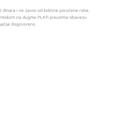
dinara i ne zavisi od količine poručene robe;
 pritiskom na dugme PLATI preuzima obavezu
gačije dogovoreno.