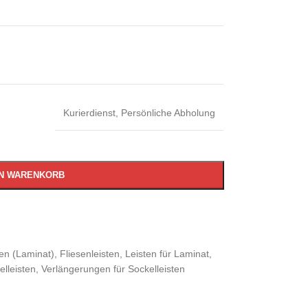
Kurierdienst
,
Persönliche Abholung
EN WARENKORB
ten (Laminat)
,
Fliesenleisten
,
Leisten für Laminat
,
lleisten
,
Verlängerungen für Sockelleisten