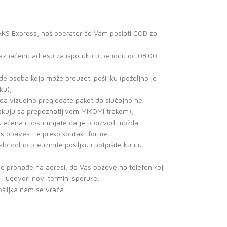
 AKS Express, naš operater će Vam poslati COD za
 naznačenu adresu za isporuku u periodu od 08.00
e osoba koja može preuzeti pošiljku (poželjno je
ku);
 da vizuelno pregledate paket da slučajno ne
akuju sa prepoznatljivom MIKOMI trakom);
 oštećena i posumnjate da je proizvod možda
as obavestite preko kontakt forme.
slobodno preuzmite pošiljku i potpišite kuriru
ne pronađe na adresi, da Vas pozove na telefon koji
 i ugovori novi termin isporuke;
ošiljka nam se vraća.