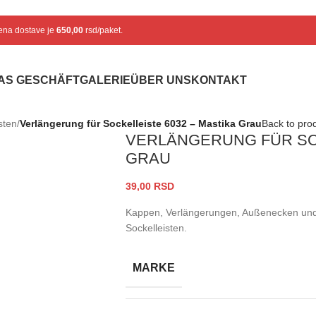
Cena dostave je
650,00
rsd/paket.
AS GESCHÄFT
GALERIE
ÜBER UNS
KONTAKT
sten
/
Verlängerung für Sockelleiste 6032 – Mastika Grau
Back to pro
VERLÄNGERUNG FÜR SOC
GRAU
39,00
RSD
Kappen, Verlängerungen, Außenecken und 
Sockelleisten.
MARKE