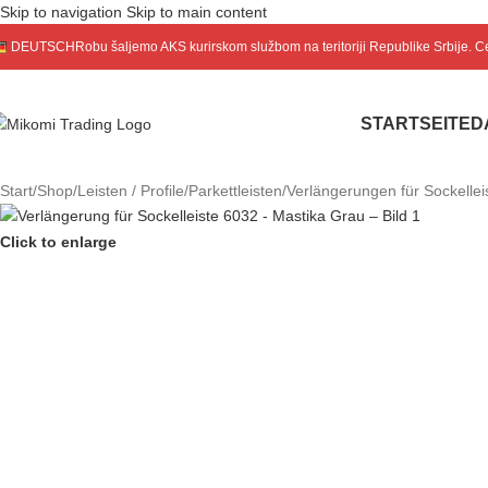
Skip to navigation
Skip to main content
DEUTSCH
Robu šaljemo
AKS
kurirskom službom na teritoriji Republike Srbije. 
STARTSEITE
D
Start
/
Shop
/
Leisten / Profile
/
Parkettleisten
/
Verlängerungen für Sockellei
Click to enlarge