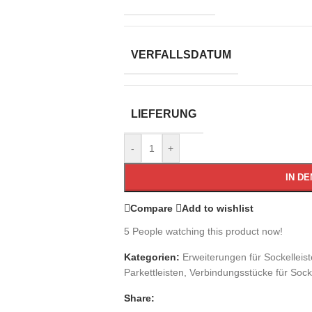
VERFALLSDATUM
LIEFERUNG
-
+
IN D
Compare
Add to wishlist
5
People watching this product now!
Kategorien:
Erweiterungen für Sockelleis
Parkettleisten
,
Verbindungsstücke für Socke
Share: