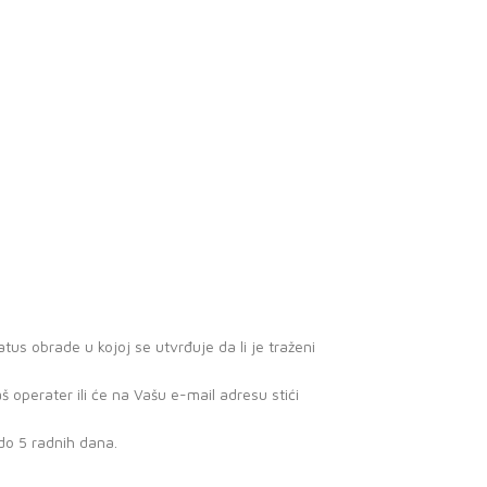
tus obrade u kojoj se utvrđuje da li je traženi
operater ili će na Vašu e-mail adresu stići
do 5 radnih dana.