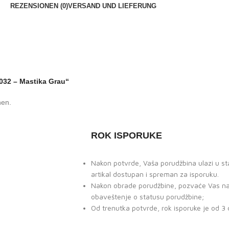
REZENSIONEN (0)
VERSAND UND LIEFERUNG
6032 – Mastika Grau“
nen.
ROK ISPORUKE
Nakon potvrde, Vaša porudžbina ulazi u sta
artikal dostupan i spreman za isporuku.
Nakon obrade porudžbine, pozvaće Vas naš 
obaveštenje o statusu porudžbine;
Od trenutka potvrde, rok isporuke je od 3 