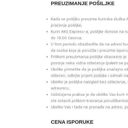
PREUZIMANJE POŠILJKE
Kada se pošiljku preuzme kurirska služba
praćenje pošiljke;
Kuriri AKS Express-a, pošiljke donose na
do 19.00 časova;
U tom periodu obezbedite da na adresi bud
da osoba koja je poručila i preuzme isporu
Prilikom preuzimanja pošiljke obavezno je
postoje neka vidna oštećenja (paketi se p
Ukoliko primetite da je pošiljka značajno
oštećen, odbijte prijem pošiljke i odmah n
Ukoliko je pošiljka naizgled bez oštećenja, 
adresnicu;
Uobičajena praksa je da ukoliko Vas kurir 
ste ostavili prilikom kreiranja porudžbenice
Ukoliko Vas i tada ne pronađe na adresi, p
CENA ISPORUKE