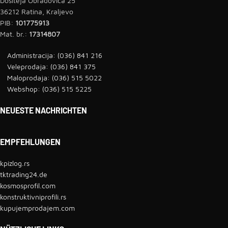
Dositeja Obradovića 25
36212 Ratina, Kraljevo
PIB:
101775913
Mat. br.:
17314807
Administracija: (036) 841 216
Veleprodaja: (036) 841 375
Maloprodaja: (036) 515 5022
Webshop: (036) 515 5225
NEUESTE NACHRICHTEN
EMPFEHLUNGEN
kpizlog.rs
tktrading24.de
kosmosprofil.com
konstruktivniprofili.rs
kupujemprodajem.com