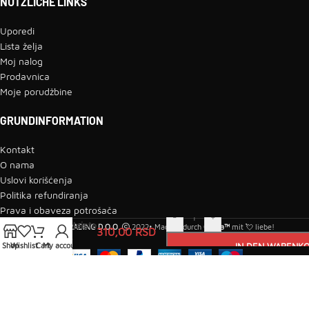
NÜTZLICHE LINKS
Uporedi
Lista želja
Moj nalog
Prodavnica
Moje porudžbine
GRUNDINFORMATION
Kontakt
O nama
Uslovi korišćenja
Politika refundiranja
Prava i obaveza potrošača
PVC
-
+
Sockelleiste
MIKOMI TRADING D.O.O.
2022• Machen durch
Qudra™
mit 💘 liebe!
310,00
RSD
6022 –
Shop
Wishlist
Cart
My account
IN DEN WARENK
Weiße Eiche