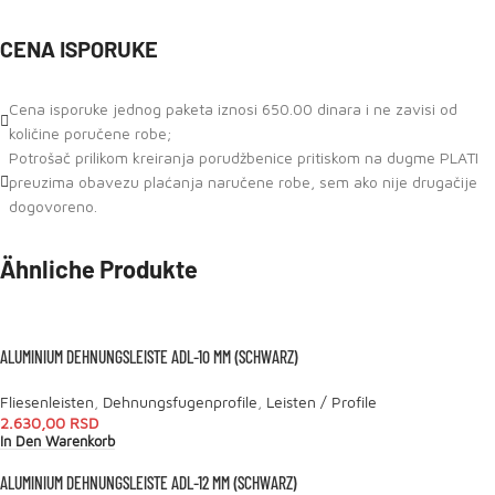
CENA ISPORUKE
Cena isporuke jednog paketa iznosi 650.00 dinara i ne zavisi od
količine poručene robe;
Potrošač prilikom kreiranja porudžbenice pritiskom na dugme PLATI
preuzima obavezu plaćanja naručene robe, sem ako nije drugačije
dogovoreno.
Ähnliche Produkte
ALUMINIUM DEHNUNGSLEISTE ADL-10 MM (SCHWARZ)
Fliesenleisten
,
Dehnungsfugenprofile
,
Leisten / Profile
2.630,00
RSD
In Den Warenkorb
ALUMINIUM DEHNUNGSLEISTE ADL-12 MM (SCHWARZ)