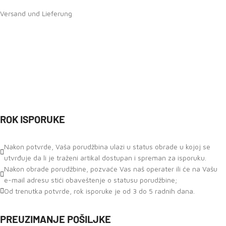
Versand und Lieferung
ROK ISPORUKE
Nakon potvrde, Vaša porudžbina ulazi u status obrade u kojoj se
utvrđuje da li je traženi artikal dostupan i spreman za isporuku.
Nakon obrade porudžbine, pozvaće Vas naš operater ili će na Vašu
e-mail adresu stići obaveštenje o statusu porudžbine;
Od trenutka potvrde, rok isporuke je od 3 do 5 radnih dana.
PREUZIMANJE POŠILJKE