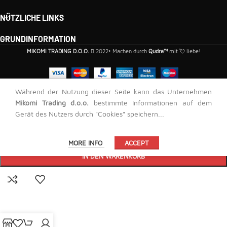
NÜTZLICHE LINKS
GRUNDINFORMATION
MIKOMI TRADING D.O.O.
2022• Machen durch
Qudra™
mit 💘 liebe!
Während der Nutzung dieser Seite kann das Unternehmen
PVC-Endkappe für LED-Profil CAK 02 (Rechts) – Silber
Mikomi Trading d.o.o.
bestimmte Informationen auf dem
Gerät des Nutzers durch "Cookies" speichern...
405,00
RSD
-
+
MORE INFO
ACCEPT
IN DEN WARENKORB