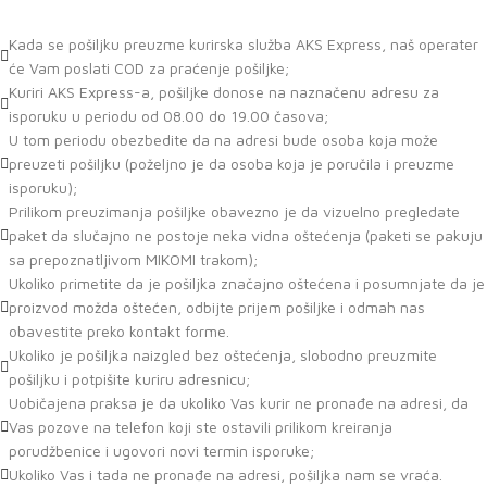
Kada se pošiljku preuzme kurirska služba AKS Express, naš operater
će Vam poslati COD za praćenje pošiljke;
Kuriri AKS Express-a, pošiljke donose na naznačenu adresu za
isporuku u periodu od 08.00 do 19.00 časova;
U tom periodu obezbedite da na adresi bude osoba koja može
preuzeti pošiljku (poželjno je da osoba koja je poručila i preuzme
isporuku);
Prilikom preuzimanja pošiljke obavezno je da vizuelno pregledate
paket da slučajno ne postoje neka vidna oštećenja (paketi se pakuju
sa prepoznatljivom MIKOMI trakom);
Ukoliko primetite da je pošiljka značajno oštećena i posumnjate da je
proizvod možda oštećen, odbijte prijem pošiljke i odmah nas
obavestite preko kontakt forme.
Ukoliko je pošiljka naizgled bez oštećenja, slobodno preuzmite
pošiljku i potpišite kuriru adresnicu;
Uobičajena praksa je da ukoliko Vas kurir ne pronađe na adresi, da
Vas pozove na telefon koji ste ostavili prilikom kreiranja
porudžbenice i ugovori novi termin isporuke;
Ukoliko Vas i tada ne pronađe na adresi, pošiljka nam se vraća.