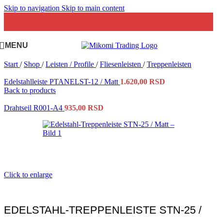
Skip to navigation
Skip to main content
MENU
Start
/
Shop
/
Leisten / Profile
/
Fliesenleisten
/
Treppenleisten
Edelstahlleiste PTANELST-12 / Matt
1.620,00
RSD
Back to products
Drahtseil R001-A4
935,00
RSD
Click to enlarge
EDELSTAHL-TREPPENLEISTE STN-25 /