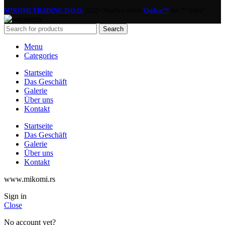
MIKOMI TRADING D.O.O.
2022• Machen durch
Qudra™
mit 💘 liebe!
Search
Menu
Categories
Startseite
Das Geschäft
Galerie
Über uns
Kontakt
Startseite
Das Geschäft
Galerie
Über uns
Kontakt
www.mikomi.rs
Sign in
Close
No account yet?