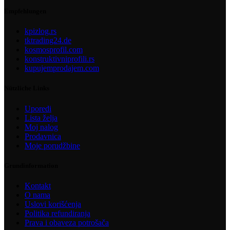
Empfehlungen
kpizlog.rs
tktrading24.de
kosmosprofil.com
konstruktivniprofili.rs
kupujemprodajem.com
Nützliche Links
Uporedi
Lista želja
Moj nalog
Prodavnica
Moje porudžbine
Grundinformation
Kontakt
O nama
Uslovi korišćenja
Politika refundiranja
Prava i obaveza potrošača