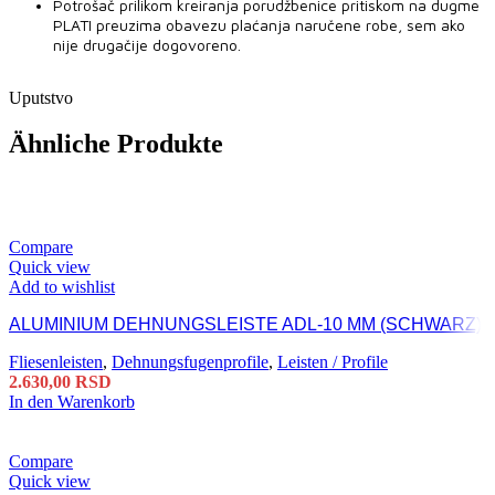
Potrošač prilikom kreiranja porudžbenice pritiskom na dugme
PLATI preuzima obavezu plaćanja naručene robe, sem ako
nije drugačije dogovoreno.
Uputstvo
Ähnliche Produkte
Compare
Quick view
Add to wishlist
ALUMINIUM DEHNUNGSLEISTE ADL-10 MM (SCHWARZ)
Fliesenleisten
,
Dehnungsfugenprofile
,
Leisten / Profile
2.630,00
RSD
In den Warenkorb
Compare
Quick view