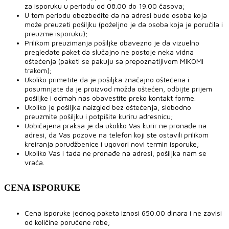
za isporuku u periodu od 08.00 do 19.00 časova;
U tom periodu obezbedite da na adresi bude osoba koja
može preuzeti pošiljku (poželjno je da osoba koja je poručila i
preuzme isporuku);
Prilikom preuzimanja pošiljke obavezno je da vizuelno
pregledate paket da slučajno ne postoje neka vidna
oštećenja (paketi se pakuju sa prepoznatljivom MIKOMI
trakom);
Ukoliko primetite da je pošiljka značajno oštećena i
posumnjate da je proizvod možda oštećen, odbijte prijem
pošiljke i odmah nas obavestite preko kontakt forme.
Ukoliko je pošiljka naizgled bez oštećenja, slobodno
preuzmite pošiljku i potpišite kuriru adresnicu;
Uobičajena praksa je da ukoliko Vas kurir ne pronađe na
adresi, da Vas pozove na telefon koji ste ostavili prilikom
kreiranja porudžbenice i ugovori novi termin isporuke;
Ukoliko Vas i tada ne pronađe na adresi, pošiljka nam se
vraća.
CENA ISPORUKE
Cena isporuke jednog paketa iznosi 650.00 dinara i ne zavisi
od količine poručene robe;