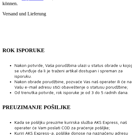
können.
Versand und Lieferung
ROK ISPORUKE
Nakon potvrde, Vaša porudžbina ulazi u status obrade u kojoj
se utvrđuje da li je traženi artikal dostupan i spreman za
isporuku.
Nakon obrade porudžbine, pozvaće Vas naš operater ili će na
Vašu e-mail adresu stići obaveštenje o statusu porudžbine;
Od trenutka potvrde, rok isporuke je od 3 do 5 radnih dana.
PREUZIMANJE POŠILJKE
Kada se pošiljku preuzme kurirska služba AKS Express, naš
operater će Vam poslati COD za praćenje pošiljke;
Kuriri AKS Express-a, pošiljke donose na naznačenu adresu