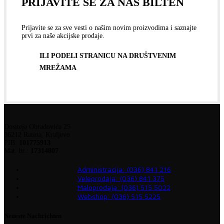
PRIJAVITE SE ZA NAŠ BILTEN
Prijavite se za sve vesti o našim novim proizvodima i saznajte
prvi za naše akcijske prodaje.
ILI PODELI STRANICU NA DRUŠTVENIM
MREŽAMA
Dositeja Obradovića 25
36212 Ratina, Kraljevo
PIB:
101775913
Mat. br.:
17314807
Administracija: (036) 841 216
Veleprodaja: (036) 841 375
Maloprodaja: (036) 515 5022
Webshop: (036) 515 5225
Neueste Nachrichten