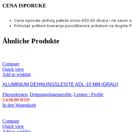
CENA ISPORUKE
Cena isporuke jednog paketa iznosi 650.00 dinara i ne zavisi o
Potrošač prilikom kreiranja porudžbenice pritiskom na dugme 
Ähnliche Produkte
Compare
Quick view
Add to wishlist
ALUMINIUM DEHNUNGSLEISTE ADL-10 MM (GRAU)
Fliesenleisten
,
Dehnungsfugenprofile
,
Leisten / Profile
2.630,00
RSD
In den Warenkorb
Compare
Quick view
Add to wishlist