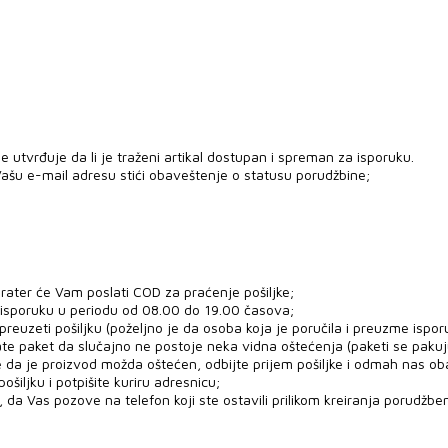
 utvrđuje da li je traženi artikal dostupan i spreman za isporuku.
ašu e-mail adresu stići obaveštenje o statusu porudžbine;
rater će Vam poslati COD za praćenje pošiljke;
 isporuku u periodu od 08.00 do 19.00 časova;
uzeti pošiljku (poželjno je da osoba koja je poručila i preuzme ispor
ate paket da slučajno ne postoje neka vidna oštećenja (paketi se paku
e da je proizvod možda oštećen, odbijte prijem pošiljke i odmah nas ob
šiljku i potpišite kuriru adresnicu;
 da Vas pozove na telefon koji ste ostavili prilikom kreiranja porudžben