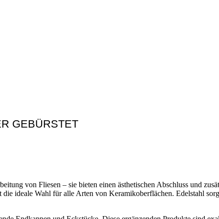
BER GEBÜRSTET
rbeitung von Fliesen – sie bieten einen ästhetischen Abschluss und zus
die ideale Wahl für alle Arten von Keramikoberflächen. Edelstahl sor
sende Endkappen und Eckstücke. Diese ergänzenden Produkte sind exak