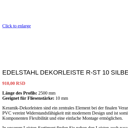
Click to enlarge
EDELSTAHL DEKORLEISTE R-ST 10 SIL
910,00
RSD
Länge des Profils:
2500 mm
Geeignet für Fliesenstärke:
10 mm
Keramik-Dekorleisten sind ein zentrales Element bei der finalen Vera
PVC vereint Widerstandsfähigkeit mit modernem Design und ist somit 
Komponenten Flexibilität und eine einfache Montage ermöglichen.
In unserem Leisten-Sortiment finden Sie neben den Leisten auch pas