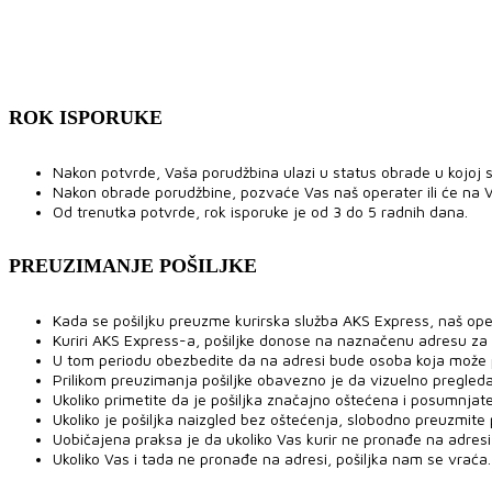
ROK ISPORUKE
Nakon potvrde, Vaša porudžbina ulazi u status obrade u kojoj se
Nakon obrade porudžbine, pozvaće Vas naš operater ili će na V
Od trenutka potvrde, rok isporuke je od 3 do 5 radnih dana.
PREUZIMANJE POŠILJKE
Kada se pošiljku preuzme kurirska služba AKS Express, naš ope
Kuriri AKS Express-a, pošiljke donose na naznačenu adresu za
U tom periodu obezbedite da na adresi bude osoba koja može pre
Prilikom preuzimanja pošiljke obavezno je da vizuelno pregled
Ukoliko primetite da je pošiljka značajno oštećena i posumnjat
Ukoliko je pošiljka naizgled bez oštećenja, slobodno preuzmite po
Uobičajena praksa je da ukoliko Vas kurir ne pronađe na adresi,
Ukoliko Vas i tada ne pronađe na adresi, pošiljka nam se vraća.