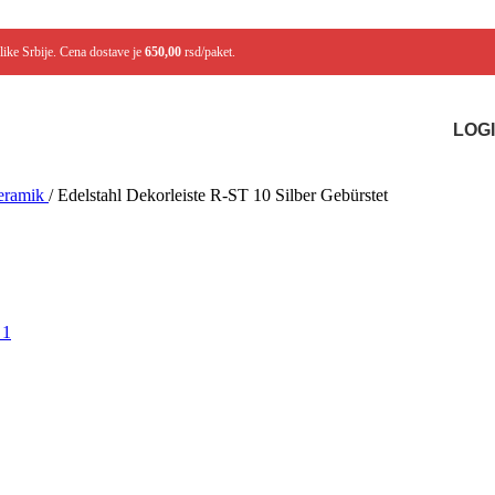
like Srbije. Cena dostave je
650,00
rsd/paket.
LOGI
Keramik
/
Edelstahl Dekorleiste R-ST 10 Silber Gebürstet