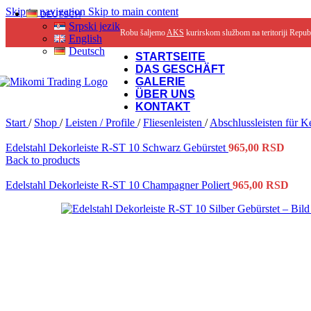
Skip to navigation
Skip to main content
DEUTSCH
Srpski jezik
Robu šaljemo
AKS
kurirskom službom na teritoriji Repub
English
Deutsch
STARTSEITE
DAS GESCHÄFT
GALERIE
ÜBER UNS
KONTAKT
Start
/
Shop
/
Leisten / Profile
/
Fliesenleisten
/
Abschlussleisten für 
Edelstahl Dekorleiste R-ST 10 Schwarz Gebürstet
965,00
RSD
Back to products
Edelstahl Dekorleiste R-ST 10 Champagner Poliert
965,00
RSD