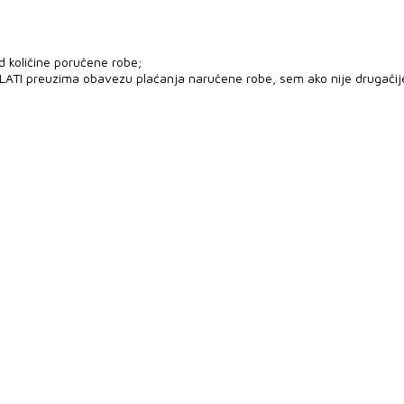
d količine poručene robe;
PLATI preuzima obavezu plaćanja naručene robe, sem ako nije drugači