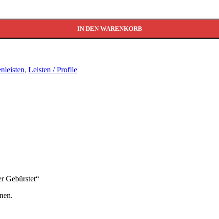
IN DEN WARENKORB
enleisten
,
Leisten / Profile
er Gebürstet“
nen.