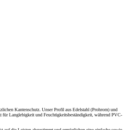
ätzlichen Kantenschutz. Unser Profil aus Edelstahl (Prohrom) und
gt für Langlebigkeit und Feuchtigkeitsbeständigkeit, während PVC-
t auf die Leisten abgestimmt und ermöglichen eine einfache sowie