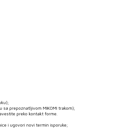
uku);
ju sa prepoznatljivom MIKOMI trakom);
avestite preko kontakt forme.
ice i ugovori novi termin isporuke;