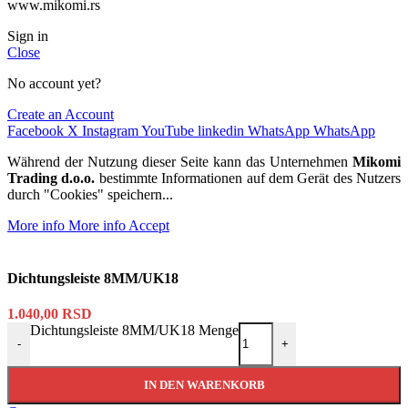
www.mikomi.rs
Sign in
Close
No account yet?
Create an Account
Facebook
X
Instagram
YouTube
linkedin
WhatsApp
WhatsApp
Während der Nutzung dieser Seite kann das Unternehmen
Mikomi
Trading d.o.o.
bestimmte Informationen auf dem Gerät des Nutzers
durch "Cookies" speichern...
More info
More info
Accept
Dichtungsleiste 8MM/UK18
1.040,00
RSD
Dichtungsleiste 8MM/UK18 Menge
-
+
IN DEN WARENKORB