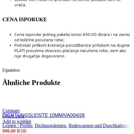
vraća.
CENA ISPORUKE
Cena isporuke jednog paketa iznosi 650.00 dinara i ne zavisi
od količine poručene robe;
Potrošač prilikom kreiranja porudžbenice pritiskom na dugme
PLATI preuzima obavezu plaćanja naručene robe, sem ako
nije drugačije dogovoreno.
Uputstvo
Ähnliche Produkte
Compare
DICHTUNGSLEISTE 10MM/VA004/28
Quick view
Add to wishlist
Leisten / Profile
,
Dichtungsleisten
,
Badewannen und Duschkabinen
990,00
RSD