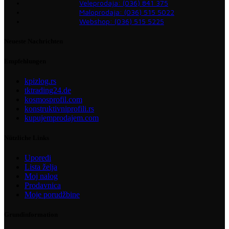
Veleprodaja: (036) 841 375
Maloprodaja: (036) 515 5022
Webshop: (036) 515 5225
Neueste Nachrichten
Empfehlungen
kpizlog.rs
tktrading24.de
kosmosprofil.com
konstruktivniprofili.rs
kupujemprodajem.com
Nützliche Links
Uporedi
Lista želja
Moj nalog
Prodavnica
Moje porudžbine
Grundinformation