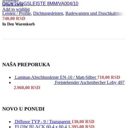
DICHTUNGSLEISTE 8MM/VA004/10
Quick view
Add to wishlist
Leisten / Profile
,
Dichtungsleisten
,
Badewannen und Duschkabinen
740,00
RSD
In Den Warenkorb
NAŠA PREPORUKA
Laminat-Abschlussleiste EN-10 / Matt-Silber
710,00
RSD
Freistehender Aschenbecher Loby 497
2.960,00
RSD
NOVO U PONUDI
Diffusor TYP - 9 / Transparent
130,00
RSD
FLOW BLACK 60.4 x 60.4
1.395,00
RSD