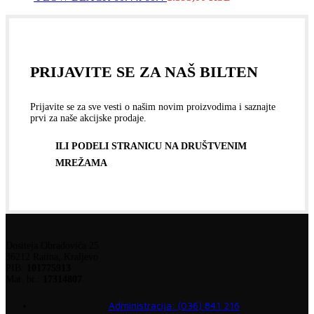
PRIJAVITE SE ZA NAŠ BILTEN
Prijavite se za sve vesti o našim novim proizvodima i saznajte
prvi za naše akcijske prodaje.
ILI PODELI STRANICU NA DRUŠTVENIM
MREŽAMA
Dositeja Obradovića 25
36212 Ratina, Kraljevo
PIB:
101775913
Mat. br.:
17314807
Administracija: (036) 841 216