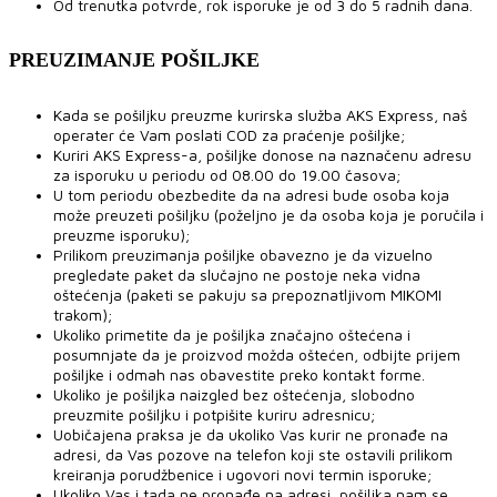
Od trenutka potvrde, rok isporuke je od 3 do 5 radnih dana.
PREUZIMANJE POŠILJKE
Kada se pošiljku preuzme kurirska služba AKS Express, naš
operater će Vam poslati COD za praćenje pošiljke;
Kuriri AKS Express-a, pošiljke donose na naznačenu adresu
za isporuku u periodu od 08.00 do 19.00 časova;
U tom periodu obezbedite da na adresi bude osoba koja
može preuzeti pošiljku (poželjno je da osoba koja je poručila i
preuzme isporuku);
Prilikom preuzimanja pošiljke obavezno je da vizuelno
pregledate paket da slučajno ne postoje neka vidna
oštećenja (paketi se pakuju sa prepoznatljivom MIKOMI
trakom);
Ukoliko primetite da je pošiljka značajno oštećena i
posumnjate da je proizvod možda oštećen, odbijte prijem
pošiljke i odmah nas obavestite preko kontakt forme.
Ukoliko je pošiljka naizgled bez oštećenja, slobodno
preuzmite pošiljku i potpišite kuriru adresnicu;
Uobičajena praksa je da ukoliko Vas kurir ne pronađe na
adresi, da Vas pozove na telefon koji ste ostavili prilikom
kreiranja porudžbenice i ugovori novi termin isporuke;
Ukoliko Vas i tada ne pronađe na adresi, pošiljka nam se