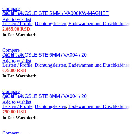
Compare
DICHTUNGSLEISTE 5 MM / VA008KW-MAGNET
Quick view
Add to wishlist
Leisten / Profile
,
Dichtungsleisten
,
Badewannen und Duschkabinen
2.865,00
RSD
In Den Warenkorb
Compare
DICHTUNGSLEISTE 6MM / VA004 / 20
Quick view
Add to wishlist
Leisten / Profile
,
Dichtungsleisten
,
Badewannen und Duschkabinen
675,00
RSD
In Den Warenkorb
Compare
DICHTUNGSLEISTE 8MM / VA004 / 20
Quick view
Add to wishlist
Leisten / Profile
,
Dichtungsleisten
,
Badewannen und Duschkabinen
790,00
RSD
In Den Warenkorb
Compare