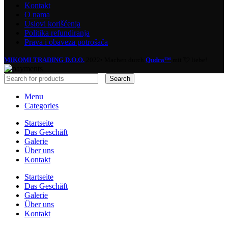
Kontakt
O nama
Uslovi korišćenja
Politika refundiranja
Prava i obaveza potrošača
MIKOMI TRADING D.O.O.
2022• Machen durch
Qudra™
mit 💘 liebe!
Search
Menu
Categories
Startseite
Das Geschäft
Galerie
Über uns
Kontakt
Startseite
Das Geschäft
Galerie
Über uns
Kontakt