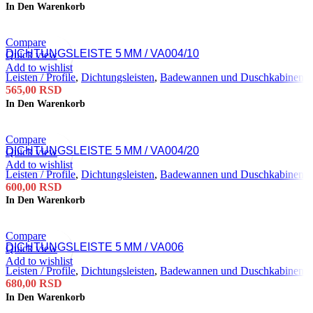
In Den Warenkorb
Compare
DICHTUNGSLEISTE 5 MM / VA004/10
Quick view
Add to wishlist
Leisten / Profile
,
Dichtungsleisten
,
Badewannen und Duschkabinen
565,00
RSD
In Den Warenkorb
Compare
DICHTUNGSLEISTE 5 MM / VA004/20
Quick view
Add to wishlist
Leisten / Profile
,
Dichtungsleisten
,
Badewannen und Duschkabinen
600,00
RSD
In Den Warenkorb
Compare
DICHTUNGSLEISTE 5 MM / VA006
Quick view
Add to wishlist
Leisten / Profile
,
Dichtungsleisten
,
Badewannen und Duschkabinen
680,00
RSD
In Den Warenkorb