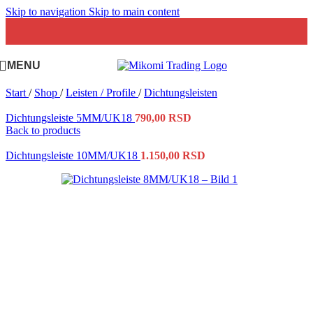
Skip to navigation
Skip to main content
MENU
Start
/
Shop
/
Leisten / Profile
/
Dichtungsleisten
Dichtungsleiste 5MM/UK18
790,00
RSD
Back to products
Dichtungsleiste 10MM/UK18
1.150,00
RSD