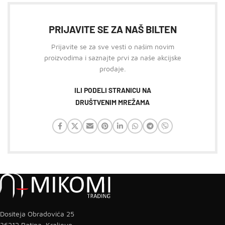
PRIJAVITE SE ZA NAŠ BILTEN
Prijavite se za sve vesti o našim novim
proizvodima i saznajte prvi za naše akcijske
prodaje.
ILI PODELI STRANICU NA
DRUŠTVENIM MREŽAMA
Dositeja Obradovića 25
36212 Ratina, Kraljevo