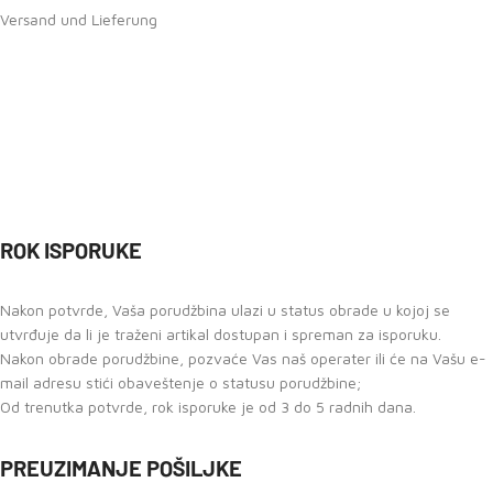
Versand und Lieferung
ROK ISPORUKE
Nakon potvrde, Vaša porudžbina ulazi u status obrade u kojoj se
utvrđuje da li je traženi artikal dostupan i spreman za isporuku.
Nakon obrade porudžbine, pozvaće Vas naš operater ili će na Vašu e-
mail adresu stići obaveštenje o statusu porudžbine;
Od trenutka potvrde, rok isporuke je od 3 do 5 radnih dana.
PREUZIMANJE POŠILJKE