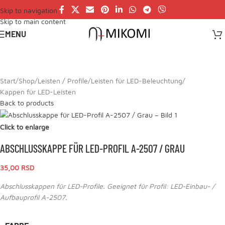
Skip to navigation
Skip to main content
MENU
Start
/
Shop
/
Leisten / Profile
/
Leisten für LED-Beleuchtung
/
Kappen für LED-Leisten
Back to products
Click to enlarge
ABSCHLUSSKAPPE FÜR LED-PROFIL A-2507 / GRAU
35,00
RSD
Abschlusskappen für LED-Profile. Geeignet für Profil: LED-Einbau- /
Aufbauprofil A-2507.