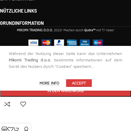
NÜTZLICHE LINKS
GRUNDINFORMATION
MIKOMI TRADING D.O.O.
2022• Machen durch
Qudra™
mit 💘 liebe!
Während der Nutzung dieser Seite kann das Unternehmen
Abschlusskappe für LED-Profil A-2507 / Grau
Mikomi Trading d.o.o.
bestimmte Informationen auf dem
Gerät des Nutzers durch "Cookies" speichern...
35,00
RSD
-
+
MORE INFO
ACCEPT
IN DEN WARENKORB