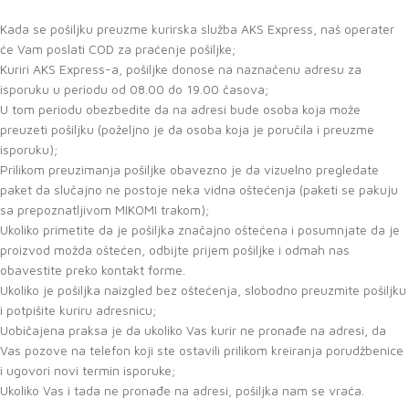
Kada se pošiljku preuzme kurirska služba AKS Express, naš operater
će Vam poslati COD za praćenje pošiljke;
Kuriri AKS Express-a, pošiljke donose na naznačenu adresu za
isporuku u periodu od 08.00 do 19.00 časova;
U tom periodu obezbedite da na adresi bude osoba koja može
preuzeti pošiljku (poželjno je da osoba koja je poručila i preuzme
isporuku);
Prilikom preuzimanja pošiljke obavezno je da vizuelno pregledate
paket da slučajno ne postoje neka vidna oštećenja (paketi se pakuju
sa prepoznatljivom MIKOMI trakom);
Ukoliko primetite da je pošiljka značajno oštećena i posumnjate da je
proizvod možda oštećen, odbijte prijem pošiljke i odmah nas
obavestite preko kontakt forme.
Ukoliko je pošiljka naizgled bez oštećenja, slobodno preuzmite pošiljku
i potpišite kuriru adresnicu;
Uobičajena praksa je da ukoliko Vas kurir ne pronađe na adresi, da
Vas pozove na telefon koji ste ostavili prilikom kreiranja porudžbenice
i ugovori novi termin isporuke;
Ukoliko Vas i tada ne pronađe na adresi, pošiljka nam se vraća.