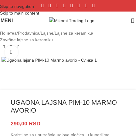
Skip to navigation
Skip to main content
MENI
Почетна
/
Prodavnica
/
Lajsne
/
Lajsne za keramiku
/
Završne lajsne za keramiku
Click to enlarge
UGAONA LAJSNA PIM-10 MARMO
AVORIO
290,00
RSD
Koristi se za unutrašnje uglove pločica, u kupatilima,