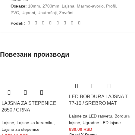
Ознаке:
10mm
,
2700mm
,
Lajsna
,
Marmo-avorio
,
Profil
,
PVC
,
Ugaoni
,
Unutrašnji
,
Završni
Podeli:
Повезани производи
LED BORDURA LAJSNA T-
LAJSNA ZA STEPENICE
77-10 / SREBRO MAT
2650 / CRNA
Lajsne za LED rasvetu
,
Bordura
Lajsne
,
Lajsne za keramiku
,
lajsne
,
Ugradne LED lajsne
Lajsne za stepenice
830,00
RSD