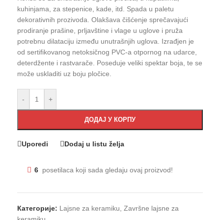
kuhinjama, za stepenice, kade, itd. Spada u paletu
dekorativnih prozivoda. Olakšava čišćenje sprečavajući
prodiranje prašine, prljavštine i vlage u uglove i pruža
potrebnu dilataciju između unutrašnjih uglova. Izrađjen je
od sertifikovanog netoksičnog PVC-a otpornog na udarce,
deterdžente i rastvarače. Poseduje veliki spektar boja, te se
može uskladiti uz boju pločice.
-
+
ДОДАЈ У КОРПУ
Uporedi
Dodaj u listu želja
6
posetilaca koji sada gledaju ovaj proizvod!
Категорије:
Lajsne za keramiku
,
Završne lajsne za
keramiku