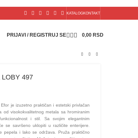
KATALOG
KONTAKT
PRIJAVI / REGISTRUJ SE
0,00
RSD
 LOBY 497
or je izuzetno praktičan i estetski privlačan
na od visokokvalitetnog metala sa hromiranim
unkcionalnost i stil. Sa svojim elegantnim
se savršeno uklopiti u različite enterijere.
e pepela i lako se održava. Pruža praktično