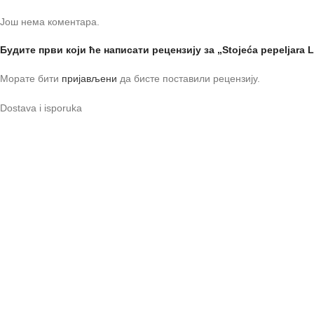
Још нема коментара.
Будите први који ће написати рецензију за „Stojeća pepeljara 
Морате бити
пријављени
да бисте поставили рецензију.
Dostava i isporuka