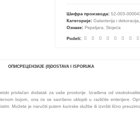
Шифра производа:
52-003-00004
Категорије:
Galanterija i dekoracija
,
Ознаке:
Pepeljara
,
Stojeća
Podeli:
ОПИС
РЕЦЕНЗИЈЕ (0)
DOSTAVA I ISPORUKA
etski privlačan dodatak za vaše prostorije. Izrađena od visokokvali
dernom bojom, ona će se savršeno uklopiti u različite enterijere. O
tim. Možete je naručiti putem kurirske službe ili izvršiti lično preuzi