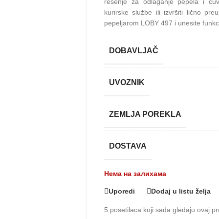
rešenje za odlaganje pepela i čuv
kurirske službe ili izvršiti lično p
pepeljarom LOBY 497 i unesite funkci
DOBAVLJAČ
UVOZNIK
ZEMLJA POREKLA
DOSTAVA
Нема на залихама
Uporedi
Dodaj u listu želja
5
posetilaca koji sada gledaju ovaj pr