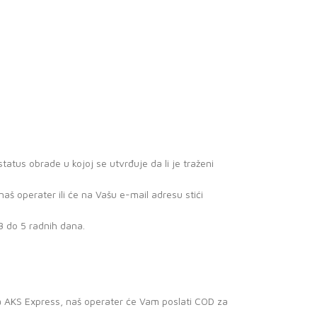
atus obrade u kojoj se utvrđuje da li je traženi
š operater ili će na Vašu e-mail adresu stići
3 do 5 radnih dana.
a AKS Express, naš operater će Vam poslati COD za