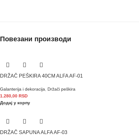
Повезани производи
DRŽAČ PEŠKIRA 40CM ALFA AF-01
Galanterija i dekoracija
,
Držači peškira
1.280,00
RSD
Додај у корпу
DRŽAČ SAPUNA ALFA AF-03