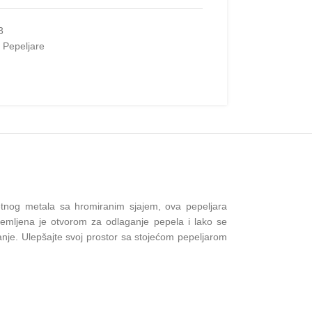
3
Pepeljare
tetnog metala sa hromiranim sjajem, ova pepeljara
premljena je otvorom za odlaganje pepela i lako se
manje. Ulepšajte svoj prostor sa stojećom pepeljarom