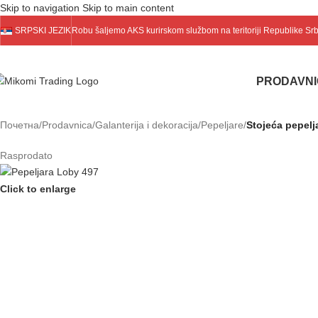
Skip to navigation
Skip to main content
SRPSKI JEZIK
Robu šaljemo
AKS
kurirskom službom na teritoriji Republike Sr
PRODAVN
Почетна
/
Prodavnica
/
Galanterija i dekoracija
/
Pepeljare
/
Stojeća pepelj
Rasprodato
Click to enlarge