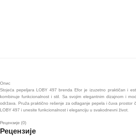
Опис
Stojeća pepeljara LOBY 497 brenda Efor je izuzetno praktičan i est
kombinuje funkcionalnost i stil. Sa svojim elegantnim dizajnom i mo
održava. Pruža praktično rešenje za odlaganje pepela i čuva prostor čis
LOBY 497 i unesite funkcionalnost i eleganciju u svakodnevni život.
Рецензије (0)
Рецензије