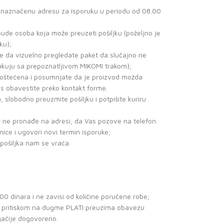
a naznačenu adresu za isporuku u periodu od 08.00
ude osoba koja može preuzeti pošiljku (poželjno je
ku);
je da vizuelno pregledate paket da slučajno ne
akuju sa prepoznatljivom MIKOMI trakom);
no oštećena i posumnjate da je proizvod možda
as obavestite preko kontakt forme.
, slobodno preuzmite pošiljku i potpišite kuriru
ir ne pronađe na adresi, da Vas pozove na telefon
enice i ugovori novi termin isporuke;
 pošiljka nam se vraća.
0 dinara i ne zavisi od količine poručene robe;
ce pritiskom na dugme PLATI preuzima obavezu
gačije dogovoreno.