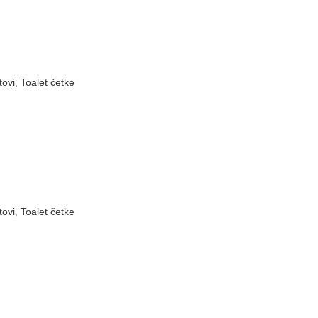
tovi
,
Toalet četke
tovi
,
Toalet četke