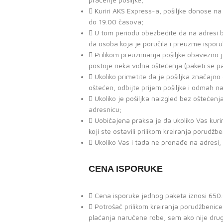
Kuriri AKS Express-a, pošiljke donose n
do 19.00 časova;
U tom periodu obezbedite da na adresi b
da osoba koja je poručila i preuzme isporu
Prilikom preuzimanja pošiljke obavezno 
postoje neka vidna oštećenja (paketi se p
Ukoliko primetite da je pošiljka značaj
oštećen, odbijte prijem pošiljke i odmah n
Ukoliko je pošiljka naizgled bez oštećenja
adresnicu;
Uobičajena praksa je da ukoliko Vas kur
koji ste ostavili prilikom kreiranja porudžb
Ukoliko Vas i tada ne pronađe na adresi,
CENA ISPORUKE
Cena isporuke jednog paketa iznosi 650.0
Potrošač prilikom kreiranja porudžbeni
plaćanja naručene robe, sem ako nije dru