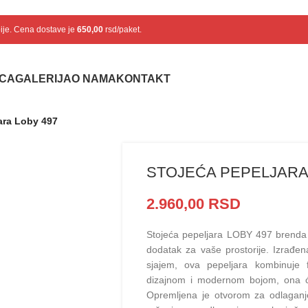
bije. Cena dostave je
650,00
rsd/paket.
ICA
GALERIJA
O NAMA
KONTAKT
ara Loby 497
STOJEĆA PEPELJARA
2.960,00
RSD
Stojeća pepeljara LOBY 497 brenda Ef
dodatak za vaše prostorije. Izrađe
sjajem, ova pepeljara kombinuje f
dizajnom i modernom bojom, ona će 
Opremljena je otvorom za odlaganj