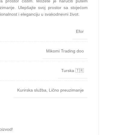
a prostor čistim. Možete je naručiti putem
reuzimanje. Ulepšajte svoj prostor sa stojećom
onalnost i eleganciju u svakodnevni život.
Efor
Mikomi Trading doo
Turska 🇹🇷
Kurirska služba
,
Lično preuzimanje
oizvod!