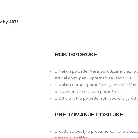
Loby 497“
ROK ISPORUKE
Nakon potvrde, Vaša porudžbina ulazi u st
artikal dostupan i spreman za isporuku.
Nakon obrade porudžbine, pozvaće Vas na
obaveštenje o statusu porudžbine;
Od trenutka potvrde, rok isporuke je od 
PREUZIMANJE POŠILJKE
Kada se pošiljku preuzme kurirska služb
praćenje pošiljke;