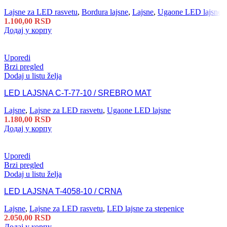
Lajsne za LED rasvetu
,
Bordura lajsne
,
Lajsne
,
Ugaone LED lajsne
1.100,00
RSD
Додај у корпу
Uporedi
Brzi pregled
Dodaj u listu želja
LED LAJSNA C-T-77-10 / SREBRO MAT
Lajsne
,
Lajsne za LED rasvetu
,
Ugaone LED lajsne
1.180,00
RSD
Додај у корпу
Uporedi
Brzi pregled
Dodaj u listu želja
LED LAJSNA T-4058-10 / CRNA
Lajsne
,
Lajsne za LED rasvetu
,
LED lajsne za stepenice
2.050,00
RSD
Додај у корпу