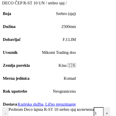
DECO ČEP R-ST 10 UN / srebro sjaj /
Boja
Srebro (sjaj)
Dužina
2500mm
Dobavljač
F.J.LIM
Uvoznik
Mikomi Trading doo
Zemlja porekla
Kina 🇨🇳
Merna jedinica
Komad
Rok upotrebe
Neograniceno
Dostava
Kurirska služba
,
Lično preuzimanje
Prohrom Deco lajsna R-ST 10 srebro sjaj количина
-
+