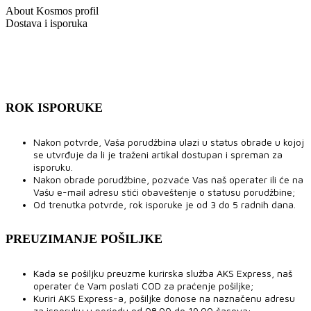
About Kosmos profil
Dostava i isporuka
ROK ISPORUKE
Nakon potvrde, Vaša porudžbina ulazi u status obrade u kojoj
se utvrđuje da li je traženi artikal dostupan i spreman za
isporuku.
Nakon obrade porudžbine, pozvaće Vas naš operater ili će na
Vašu e-mail adresu stići obaveštenje o statusu porudžbine;
Od trenutka potvrde, rok isporuke je od 3 do 5 radnih dana.
PREUZIMANJE POŠILJKE
Kada se pošiljku preuzme kurirska služba AKS Express, naš
operater će Vam poslati COD za praćenje pošiljke;
Kuriri AKS Express-a, pošiljke donose na naznačenu adresu
za isporuku u periodu od 08.00 do 19.00 časova;