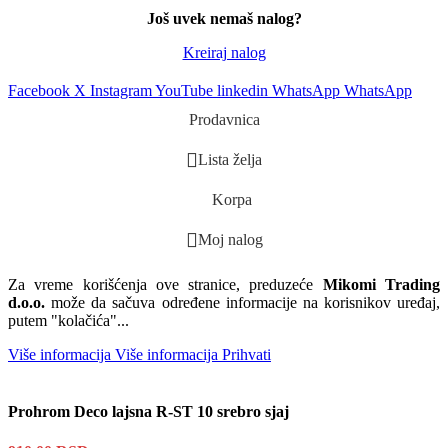
Još uvek nemaš nalog?
Kreiraj nalog
Facebook
X
Instagram
YouTube
linkedin
WhatsApp
WhatsApp
Prodavnica
Lista želja
Korpa
Moj nalog
Za vreme korišćenja ove stranice, preduzeće
Mikomi Trading
d.o.o.
može da sačuva određene informacije na korisnikov uređaj,
putem "kolačića"...
Više informacija
Više informacija
Prihvati
Prohrom Deco lajsna R-ST 10 srebro sjaj