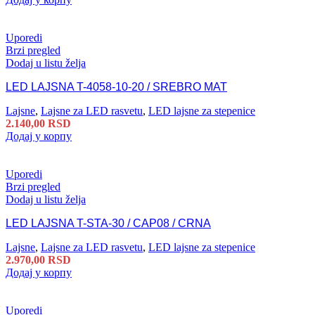
Uporedi
Brzi pregled
Dodaj u listu želja
LED LAJSNA T-4058-10-20 / SREBRO MAT
Lajsne
,
Lajsne za LED rasvetu
,
LED lajsne za stepenice
2.140,00
RSD
Додај у корпу
Uporedi
Brzi pregled
Dodaj u listu želja
LED LAJSNA T-STA-30 / CAP08 / CRNA
Lajsne
,
Lajsne za LED rasvetu
,
LED lajsne za stepenice
2.970,00
RSD
Додај у корпу
Uporedi