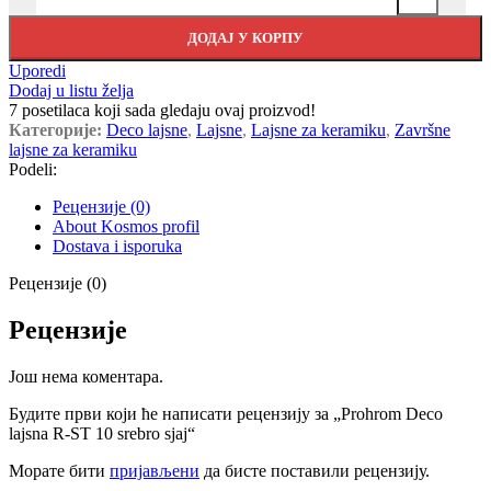
ДОДАЈ У КОРПУ
Uporedi
Dodaj u listu želja
7
posetilaca koji sada gledaju ovaj proizvod!
Категорије:
Deco lajsne
,
Lajsne
,
Lajsne za keramiku
,
Završne
lajsne za keramiku
Podeli:
Рецензије (0)
About Kosmos profil
Dostava i isporuka
Рецензије (0)
Рецензије
Још нема коментара.
Будите први који ће написати рецензију за „Prohrom Deco
lajsna R-ST 10 srebro sjaj“
Морате бити
пријављени
да бисте поставили рецензију.