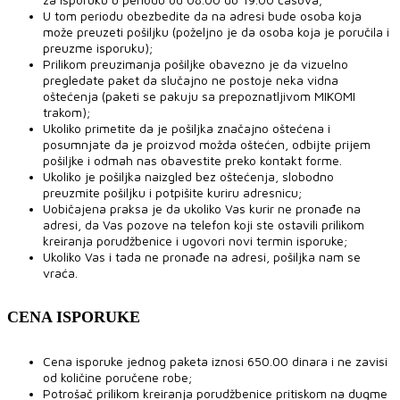
U tom periodu obezbedite da na adresi bude osoba koja
može preuzeti pošiljku (poželjno je da osoba koja je poručila i
preuzme isporuku);
Prilikom preuzimanja pošiljke obavezno je da vizuelno
pregledate paket da slučajno ne postoje neka vidna
oštećenja (paketi se pakuju sa prepoznatljivom MIKOMI
trakom);
Ukoliko primetite da je pošiljka značajno oštećena i
posumnjate da je proizvod možda oštećen, odbijte prijem
pošiljke i odmah nas obavestite preko kontakt forme.
Ukoliko je pošiljka naizgled bez oštećenja, slobodno
preuzmite pošiljku i potpišite kuriru adresnicu;
Uobičajena praksa je da ukoliko Vas kurir ne pronađe na
adresi, da Vas pozove na telefon koji ste ostavili prilikom
kreiranja porudžbenice i ugovori novi termin isporuke;
Ukoliko Vas i tada ne pronađe na adresi, pošiljka nam se
vraća.
CENA ISPORUKE
Cena isporuke jednog paketa iznosi 650.00 dinara i ne zavisi
od količine poručene robe;
Potrošač prilikom kreiranja porudžbenice pritiskom na dugme