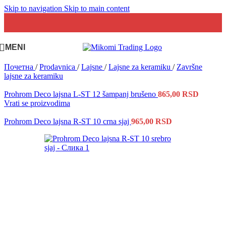
Skip to navigation
Skip to main content
MENI
Почетна
/
Prodavnica
/
Lajsne
/
Lajsne za keramiku
/
Završne
lajsne za keramiku
Prohrom Deco lajsna L-ST 12 šampanj brušeno
865,00
RSD
Vrati se proizvodima
Prohrom Deco lajsna R-ST 10 crna sjaj
965,00
RSD