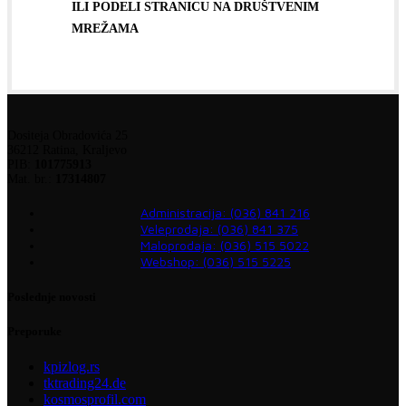
ILI PODELI STRANICU NA DRUŠTVENIM
MREŽAMA
Dositeja Obradovića 25
36212 Ratina, Kraljevo
PIB:
101775913
Mat. br.:
17314807
Administracija: (036) 841 216
Veleprodaja: (036) 841 375
Maloprodaja: (036) 515 5022
Webshop: (036) 515 5225
Poslednje novosti
Preporuke
kpizlog.rs
tktrading24.de
kosmosprofil.com