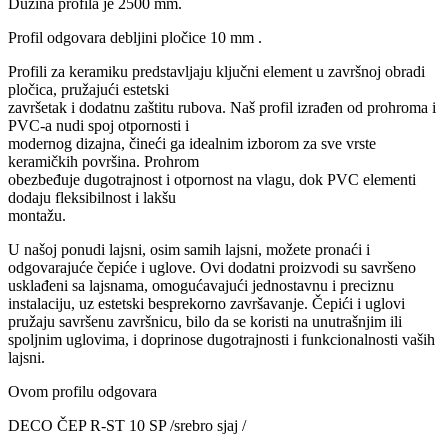
Dužina profila je 2500 mm.
Profil odgovara debljini pločice 10 mm .
Profili za keramiku predstavljaju ključni element u završnoj obradi
pločica, pružajući estetski
završetak i dodatnu zaštitu rubova. Naš profil izrađen od prohroma i
PVC-a nudi spoj otpornosti i
modernog dizajna, čineći ga idealnim izborom za sve vrste
keramičkih površina. Prohrom
obezbeđuje dugotrajnost i otpornost na vlagu, dok PVC elementi
dodaju fleksibilnost i lakšu
montažu.
U našoj ponudi lajsni, osim samih lajsni, možete pronaći i
odgovarajuće čepiće i uglove. Ovi dodatni proizvodi su savršeno
usklađeni sa lajsnama, omogućavajući jednostavnu i preciznu
instalaciju, uz estetski besprekorno završavanje. Čepići i uglovi
pružaju savršenu završnicu, bilo da se koristi na unutrašnjim ili
spoljnim uglovima, i doprinose dugotrajnosti i funkcionalnosti vaših
lajsni.
Ovom profilu odgovara
DECO ČEP R-ST 10 SP /srebro sjaj /