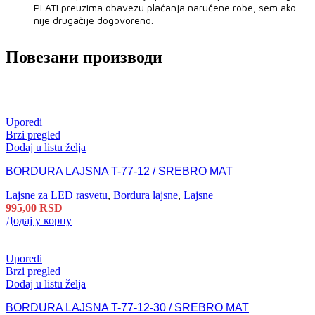
PLATI preuzima obavezu plaćanja naručene robe, sem ako
nije drugačije dogovoreno.
Повезани производи
Uporedi
Brzi pregled
Dodaj u listu želja
BORDURA LAJSNA T-77-12 / SREBRO MAT
Lajsne za LED rasvetu
,
Bordura lajsne
,
Lajsne
995,00
RSD
Додај у корпу
Uporedi
Brzi pregled
Dodaj u listu želja
BORDURA LAJSNA T-77-12-30 / SREBRO MAT