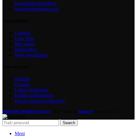
konstruktivniprofili.rs
kupujemprodajem.com
Korisni linkovi
Uporedi
Lista želja
Moj nalog
Prodavnica
Moje porudžbine
Osnovni podaci
Kontakt
O nama
Uslovi korišćenja
Politika refundiranja
Prava i obaveza potrošača
MIKOMI TRADING D.O.O.
2022• Make by
Qudra™
with 💘 love!
Search
Meni