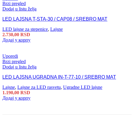
Brzi pregled
Dodaj u listu želja
LED LAJSNA T-STA-30 / CAP08 / SREBRO MAT
LED lajsne za stepenice
,
Lajsne
2.730,00
RSD
Додај у корпу
Uporedi
Brzi pregled
Dodaj u listu želja
LED LAJSNA UGRADNA IN-T-77-10 / SREBRO MAT
Lajsne
,
Lajsne za LED rasvetu
,
Ugradne LED lajsne
1.190,00
RSD
Додај у корпу