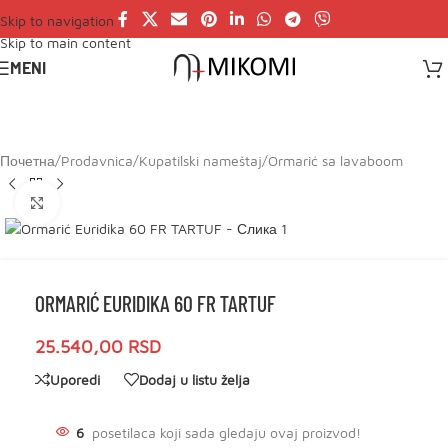
Skip to navigation
Skip to main content
MENI
Почетна
/
Prodavnica
/
Kupatilski nameštaj
/
Ormarić sa lavaboom
Click to enlarge
ORMARIĆ EURIDIKA 60 FR TARTUF
25.540,00
RSD
Uporedi
Dodaj u listu želja
6
posetilaca koji sada gledaju ovaj proizvod!