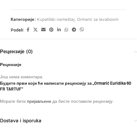
Категорије:
Kupatilski nameštaj
,
Ormarić sa lavaboom
Podeli:
Рецензије (0)
Рецензије
Још нема коментара.
Будите први који ће написати рецензију за „Ormarić Euridika 60
FR TARTUF“
Морате бити
пријављени
да бисте поставили рецензију.
Dostava i isporuka