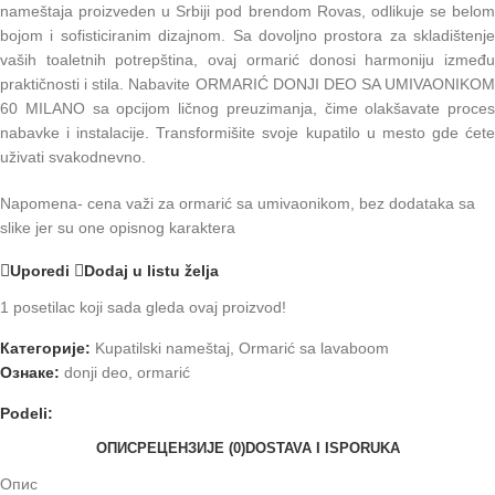
nameštaja proizveden u Srbiji pod brendom Rovas, odlikuje se belom
bojom i sofisticiranim dizajnom. Sa dovoljno prostora za skladištenje
vaših toaletnih potrepština, ovaj ormarić donosi harmoniju između
praktičnosti i stila. Nabavite ORMARIĆ DONJI DEO SA UMIVAONIKOM
60 MILANO sa opcijom ličnog preuzimanja, čime olakšavate proces
nabavke i instalacije. Transformišite svoje kupatilo u mesto gde ćete
uživati svakodnevno.
Napomena- cena važi za ormarić sa umivaonikom, bez dodataka sa
slike jer su one opisnog karaktera
Uporedi
Dodaj u listu želja
1
posetilac koji sada gleda ovaj proizvod!
Категорије:
Kupatilski nameštaj
,
Ormarić sa lavaboom
Ознаке:
donji deo
,
ormarić
Podeli:
ОПИС
РЕЦЕНЗИЈЕ (0)
DOSTAVA I ISPORUKA
Опис