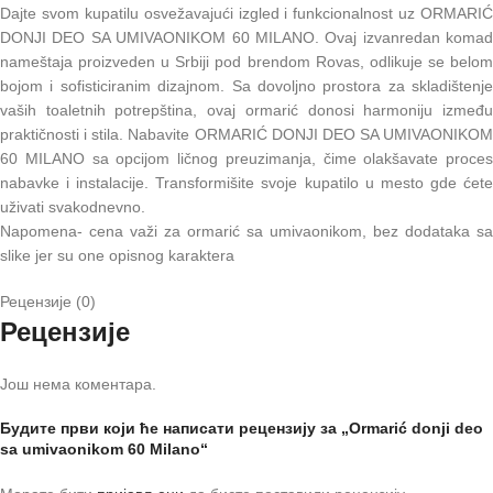
Dajte svom kupatilu osvežavajući izgled i funkcionalnost uz ORMARIĆ
DONJI DEO SA UMIVAONIKOM 60 MILANO. Ovaj izvanredan komad
nameštaja proizveden u Srbiji pod brendom Rovas, odlikuje se belom
bojom i sofisticiranim dizajnom. Sa dovoljno prostora za skladištenje
vaših toaletnih potrepština, ovaj ormarić donosi harmoniju između
praktičnosti i stila. Nabavite ORMARIĆ DONJI DEO SA UMIVAONIKOM
60 MILANO sa opcijom ličnog preuzimanja, čime olakšavate proces
nabavke i instalacije. Transformišite svoje kupatilo u mesto gde ćete
uživati svakodnevno.
Napomena- cena važi za ormarić sa umivaonikom, bez dodataka sa
slike jer su one opisnog karaktera
Рецензије (0)
Рецензије
Још нема коментара.
Будите први који ће написати рецензију за „Ormarić donji deo
sa umivaonikom 60 Milano“