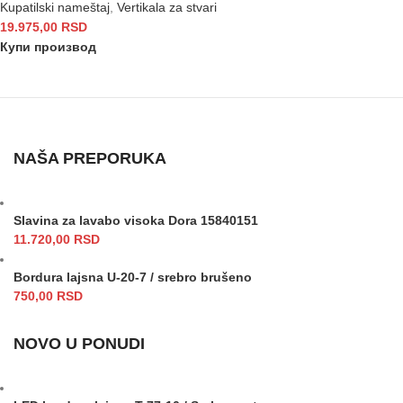
Kupatilski nameštaj
,
Vertikala za stvari
19.975,00
RSD
Купи производ
NAŠA PREPORUKA
Slavina za lavabo visoka Dora 15840151
11.720,00
RSD
Bordura lajsna U-20-7 / srebro brušeno
750,00
RSD
NOVO U PONUDI