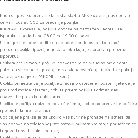
Kada se pošiljku preuzme kurirska služba AKS Express, naš operater
će Vam poslati COD za praćenje pošiljke;
Kuriri AKS Express-a, pošiljke donose na naznačenu adresu za
isporuku u periodu od 08.00 do 19.00 časova;
U tom periodu obezbedite da na adresi bude osoba koja može
preuzeti pošiljku (poželjno je da osoba koja je poručila i preuzme
isporuku);
Prilikom preuzimanja pošiljke obavezno je da vizuelno pregledate
paket da slučajno ne postoje neka vidna oštećenja (paketi se pakuju
sa prepoznatljivom MIKOMI trakom);
Ukoliko primetite da je pošiljka značajno oštećena i posumnjate da je
proizvod možda oštećen, odbijte prijem pošiljke i odmah nas
obavestite preko kontakt forme.
Ukoliko je pošiljka naizgled bez oštećenja, slobodno preuzmite pošiljku
i potpišite kuriru adresnicu;
Uobičajena praksa je da ukoliko Vas kurir ne pronađe na adresi, da
Vas pozove na telefon koji ste ostavili prilikom kreiranja porudžbenice
i ugovori novi termin isporuke;
Ukoliko Vas i tada ne pronađe na adresi, pošiljka nam se vraća.