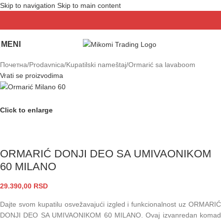
Skip to navigation
Skip to main content
MENI
Почетна
/
Prodavnica
/
Kupatilski nameštaj
/
Ormarić sa lavaboom
Vrati se proizvodima
Click to enlarge
ORMARIĆ DONJI DEO SA UMIVAONIKOM
60 MILANO
29.390,00
RSD
Dajte svom kupatilu osvežavajući izgled i funkcionalnost uz ORMARIĆ
DONJI DEO SA UMIVAONIKOM 60 MILANO. Ovaj izvanredan komad