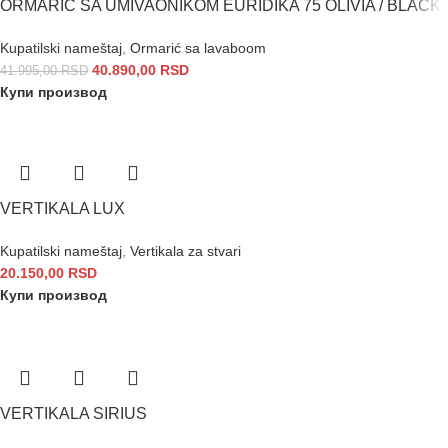
ORMARIĆ SA UMIVAONIKOM EURIDIKA 75 OLIVIA / BLACK
Kupatilski nameštaj
,
Ormarić sa lavaboom
40.890,00
RSD
41.995,00
RSD
Купи производ
VERTIKALA LUX
Kupatilski nameštaj
,
Vertikala za stvari
20.150,00
RSD
Купи производ
VERTIKALA SIRIUS