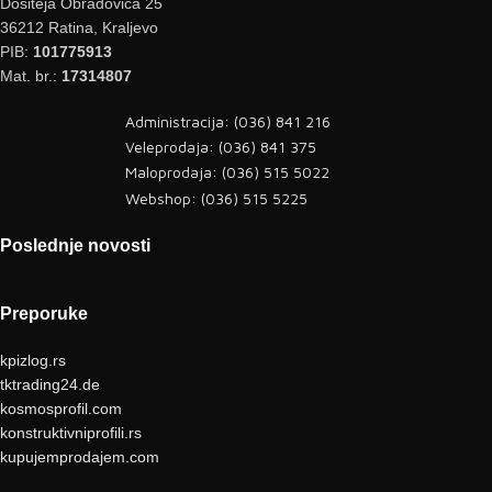
Dositeja Obradovića 25
36212 Ratina, Kraljevo
PIB:
101775913
Mat. br.:
17314807
Administracija: (036) 841 216
Veleprodaja: (036) 841 375
Maloprodaja: (036) 515 5022
Webshop: (036) 515 5225
Poslednje novosti
Preporuke
kpizlog.rs
tktrading24.de
kosmosprofil.com
konstruktivniprofili.rs
kupujemprodajem.com