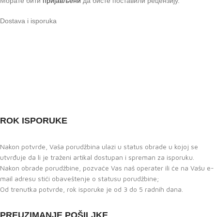
Морате бити
пријављени
да бисте поставили рецензију.
Dostava i isporuka
ROK ISPORUKE
Nakon potvrde, Vaša porudžbina ulazi u status obrade u kojoj se
utvrđuje da li je traženi artikal dostupan i spreman za isporuku.
Nakon obrade porudžbine, pozvaće Vas naš operater ili će na Vašu e-
mail adresu stići obaveštenje o statusu porudžbine;
Od trenutka potvrde, rok isporuke je od 3 do 5 radnih dana.
PREUZIMANJE POŠILJKE