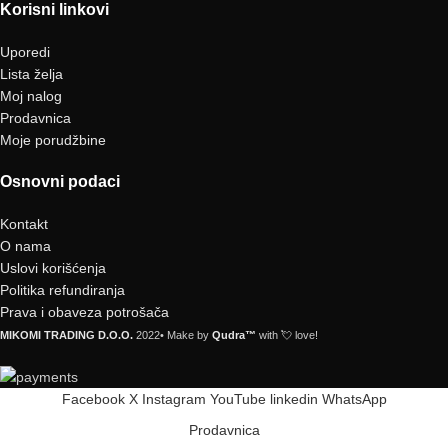
Korisni linkovi
Uporedi
Lista želja
Moj nalog
Prodavnica
Moje porudžbine
Osnovni podaci
Kontakt
O nama
Uslovi korišćenja
Politika refundiranja
Prava i obaveza potrošača
MIKOMI TRADING D.O.O.
2022• Make by
Qudra™
with 💘 love!
Facebook
X
Instagram
YouTube
linkedin
WhatsApp
Prodavnica