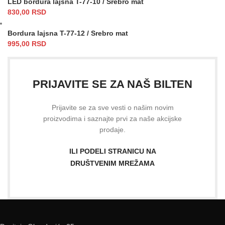
LED bordura lajsna T-77-10 / Srebro mat
830,00
RSD
Bordura lajsna T-77-12 / Srebro mat
995,00
RSD
PRIJAVITE SE ZA NAŠ BILTEN
Prijavite se za sve vesti o našim novim
proizvodima i saznajte prvi za naše akcijske
prodaje.
ILI PODELI STRANICU NA
DRUŠTVENIM MREŽAMA