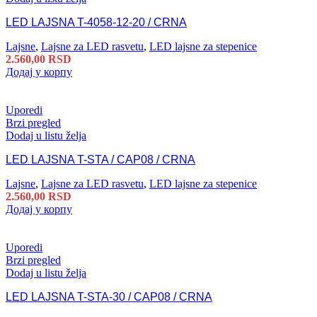
LED LAJSNA T-4058-12-20 / CRNA
Lajsne
,
Lajsne za LED rasvetu
,
LED lajsne za stepenice
2.560,00
RSD
Додај у корпу
Uporedi
Brzi pregled
Dodaj u listu želja
LED LAJSNA T-STA / CAP08 / CRNA
Lajsne
,
Lajsne za LED rasvetu
,
LED lajsne za stepenice
2.560,00
RSD
Додај у корпу
Uporedi
Brzi pregled
Dodaj u listu želja
LED LAJSNA T-STA-30 / CAP08 / CRNA