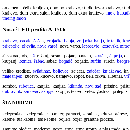
ornamemt, čelik kraljevo, domino kraljevo, studio izvor kraljevo, studi
kraljevo, dom extra salon kraljevo, dom extra kraljevo,
moje kupatil
trading salon
Nosač LED profila A-1506
kraljevo
,
cacak
,
čačak
,
vrnjačka banja
,
vrnjacka banja
,
trstenik
,
kru
prijepolje
,
pljevlja
,
nova varoš
, nova varos,
leposavic
,
kosovska mitro
aleksinac, nis,
niš
, ražanj, razanj, pojate, paracin,
paraćin
,
ćuprija
, cu
krupanj,
loznica
,
šabac
, sabac,
bogatić
, bogatic,
surčin
, surcin,
beogra
veliko gradiste,
svilajinac
,
boljevac
, zajecar,
zaječar
,
knjaževac
, kn
majdanpek
, kučevo, kucevo, barajevo, sopot, bela crkva, alibunar,
vrš
sombor,
subotica
, kanjiža, kanjiza,
kikinda
,
novi sad
, pristina, prišt
dubrovnik
,
karlovac
,
skopje
, skoplje, tetovo, veles, gostivar, prilep, 
ŠTA NUDIMO
veleprodaja, veleprodaje, partner, partneri, saradnja, adresa, adrese,
kabine, tus kabina, tus kabine, bojleri, bojer, granitne plocice,
granitne pločice, moderno, novo, srma, srma group, a plus trade, a plus tr