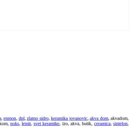
n
,
enmon
,
dpl
,
zlatno sidro
,
keramika jovanovic
,
akva dom
, akvadom,
nkom,
noks
,
lemit
,
svet keramike
, izo, akva, butik,
ceramica
,
sintelon
,