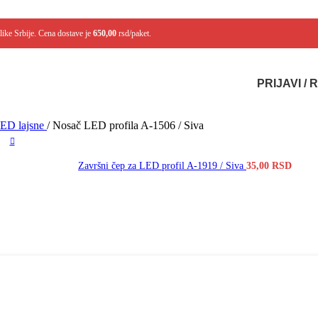
like Srbije. Cena dostave je
650,00
rsd/paket.
PRIJAVI /
LED lajsne
/
Nosač LED profila A-1506 / Siva
Završni čep za LED profil A-1919 / Siva
35,00
RSD