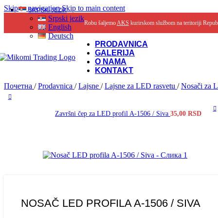
Skip to navigation
Skip to main content
SRPSKI JEZIK
Srpski jezik
Robu šaljemo
AKS
kurirskom službom na teritoriji Repub
English
Deutsch
PRODAVNICA
GALERIJA
O NAMA
KONTAKT
Почетна
/
Prodavnica
/
Lajsne
/
Lajsne za LED rasvetu
/
Nosači za 
Završni čep za LED profil A-1506 / Siva
35,00
RSD
NOSAČ LED PROFILA A-1506 / SIVA