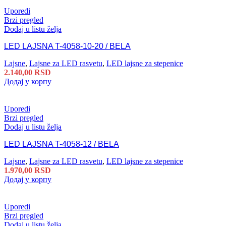
Uporedi
Brzi pregled
Dodaj u listu želja
LED LAJSNA T-4058-10-20 / BELA
Lajsne
,
Lajsne za LED rasvetu
,
LED lajsne za stepenice
2.140,00
RSD
Додај у корпу
Uporedi
Brzi pregled
Dodaj u listu želja
LED LAJSNA T-4058-12 / BELA
Lajsne
,
Lajsne za LED rasvetu
,
LED lajsne za stepenice
1.970,00
RSD
Додај у корпу
Uporedi
Brzi pregled
Dodaj u listu želja