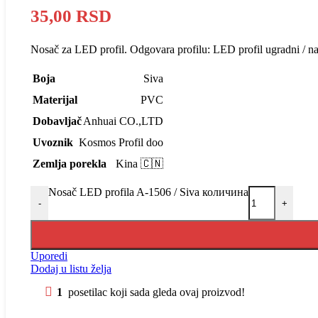
35,00
RSD
Nosač za LED profil. Odgovara profilu: LED profil ugradni / n
Boja
Siva
Materijal
PVC
Dobavljač
Anhuai CO.,LTD
Uvoznik
Kosmos Profil doo
Zemlja porekla
Kina 🇨🇳
Nosač LED profila A-1506 / Siva количина
-
+
Uporedi
Dodaj u listu želja
1
posetilac koji sada gleda ovaj proizvod!