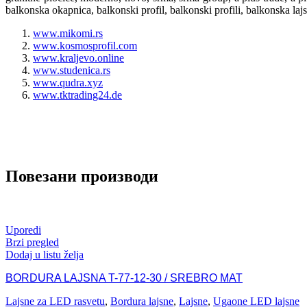
balkonska okapnica, balkonski profil, balkonski profili, balkonska laj
www.mikomi.rs
www.kosmosprofil.com
www.kraljevo.online
www.studenica.rs
www.qudra.xyz
www.tktrading24.de
Повезани производи
Uporedi
Brzi pregled
Dodaj u listu želja
BORDURA LAJSNA T-77-12-30 / SREBRO MAT
Lajsne za LED rasvetu
,
Bordura lajsne
,
Lajsne
,
Ugaone LED lajsne