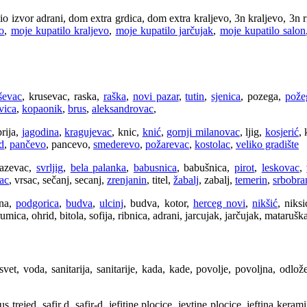
o izvor adrani, dom extra grdica, dom extra kraljevo, 3n kraljevo, 3n ribn
o
,
moje kupatilo kraljevo
,
moje kupatilo jarčujak
,
moje kupatilo salon
ševac
, krusevac, raska,
raška
,
novi pazar
,
tutin
,
sjenica
, pozega,
pože
vica
,
kopaonik
,
brus
,
aleksandrovac
,
prija,
jagodina
,
kragujevac
, knic,
knić
,
gornji milanovac
, ljig,
kosjerić
, 
d
,
pančevo
, pancevo,
smederevo
,
požarevac
,
kostolac
,
veliko gradište
jazevac,
svrljig
,
bela palanka
,
babusnica
, babušnica,
pirot
,
leskovac
,
ac
, vrsac, sečanj, secanj,
zrenjanin
, titel,
žabalj
, zabalj,
temerin
,
srbobra
ina,
podgorica
,
budva
,
ulcinj
, budva, kotor,
herceg novi
,
nikšić
, niks
strumica, ohrid, bitola, sofija, ribnica, adrani, jarcujak, jarčujak, mataruš
 svet, voda, sanitarija, sanitarije, kada, kade, povolje, povoljna, odlo
ejed, safir d, safir-d, jefitine plocice, jevtine plocice, jeftina keramika