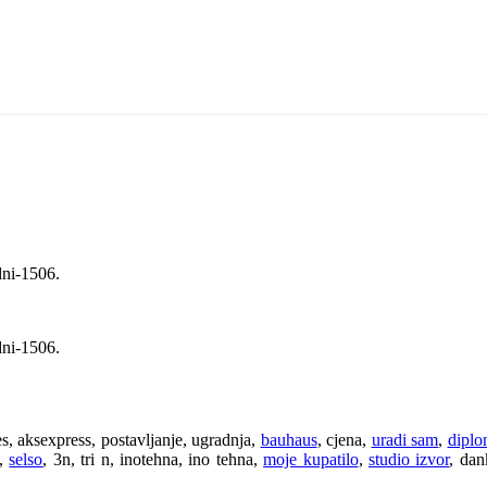
dni-1506.
dni-1506.
s, aksexpress, postavljanje, ugradnja,
bauhaus
, cjena,
uradi sam
,
diplo
g,
selso
, 3n, tri n, inotehna, ino tehna,
moje kupatilo
,
studio izvor
, da