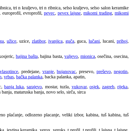
ica, tri n kraljevo, tri n ribnica, selso kraljevo, selso salon keramike
, europrofil, evroprofil,
pevec
,
pevex lajsne
,
mikomi trading
,
mikomi
ga
,
užice
, uzice,
zlatibor
,
ivanjica
,
guča
, guca,
lučani
, lucani,
priboj
,
kosjeric,
bajina bašta
, bajina basta,
valjevo
,
mionica
, osečina, osecina,
vlasotince
, predejane,
vranje
,
bujanovac
, presevo,
preševo
,
negotin
,
n
,
vrbas
,
bačka palanka
, backa palanka, apatin,
ic,
banja luka
,
sarajevo
, mostar, tuzla,
vukovar
,
osjek
,
zagreb
,
rijeka
,
ka banja, mataruska banja, novo selo, sirča, sirca
ženo plaćanje, odlozeno placanje, veliki izbor, kabina, tuš kabina, tuš
, jevtina keramika, verox, veroks, t profil, t profili, t lajsna, t lajsne,