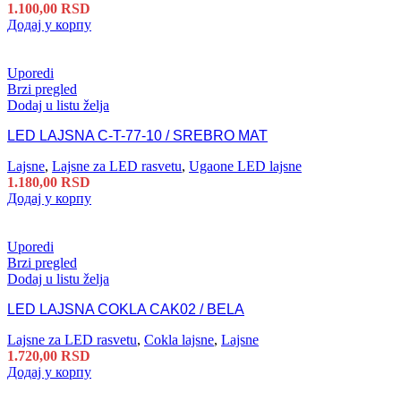
1.100,00
RSD
Додај у корпу
Uporedi
Brzi pregled
Dodaj u listu želja
LED LAJSNA C-T-77-10 / SREBRO MAT
Lajsne
,
Lajsne za LED rasvetu
,
Ugaone LED lajsne
1.180,00
RSD
Додај у корпу
Uporedi
Brzi pregled
Dodaj u listu želja
LED LAJSNA COKLA CAK02 / BELA
Lajsne za LED rasvetu
,
Cokla lajsne
,
Lajsne
1.720,00
RSD
Додај у корпу