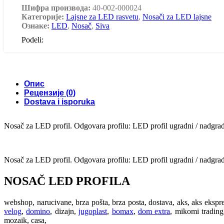
Шифра производа:
40-002-000024
Категорије:
Lajsne za LED rasvetu
,
Nosači za LED lajsne
Ознаке:
LED
,
Nosač
,
Siva
Podeli:
Опис
Рецензије (0)
Dostava i isporuka
Nosač za LED profil. Odgovara profilu: LED profil ugradni / nadgra
Nosač za LED profil. Odgovara profilu: LED profil ugradni / nadgra
NOSAČ LED PROFILA
webshop, narucivane, brza pošta, brza posta, dostava, aks, aks ekspre
velog
,
domino
, dizajn,
jugoplast
,
bomax
,
dom extra
, mikomi tradin
mozaik, casa,