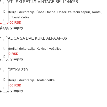
KUPATILSKI SET 4/1 VINTAGE BELI 14405B
Galanterija i dekoracija
,
Čaše i tacne
,
Dozeri za tečni sapun
,
Kante
,
Setovi
,
Toalet četke
2.400,00
RSD
Додај у корпу
VEŠALICA SA DVE KUKE ALFA AF-06
Galanterija i dekoracija
,
Kukice i vešalice
810,00
RSD
Додај у корпу
WC ČETKA 370
Galanterija i dekoracija
,
Toalet četke
1.250,00
RSD
Додај у корпу