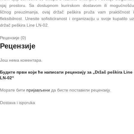
sjaj prostoru. Sa dostupnom kurirskom dostavom ili mogućnošću
ličnog preuzimanja, ovaj držač peškira pruža vam praktičnost i
fleksibilnost. Unesite sofisticiranost i organizaciju u svoje kupatilo uz
držač peškira Line LN-02.
Рецензије (0)
Рецензије
Још нема коментара.
Будите први који ће написати рецензију за „Držač peškira Line
LN-02“
Морате бити
пријављени
да бисте поставили рецензију.
Dostava i isporuka