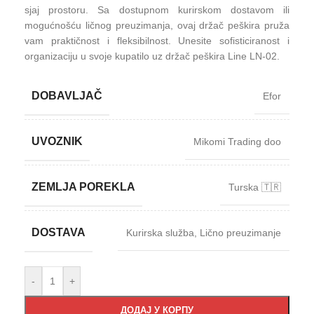
sjaj prostoru. Sa dostupnom kurirskom dostavom ili
mogućnošću ličnog preuzimanja, ovaj držač peškira pruža
vam praktičnost i fleksibilnost. Unesite sofisticiranost i
organizaciju u svoje kupatilo uz držač peškira Line LN-02.
DOBAVLJAČ
Efor
UVOZNIK
Mikomi Trading doo
ZEMLJA POREKLA
Turska 🇹🇷
DOSTAVA
Kurirska služba
,
Lično preuzimanje
-
+
ДОДАЈ У КОРПУ