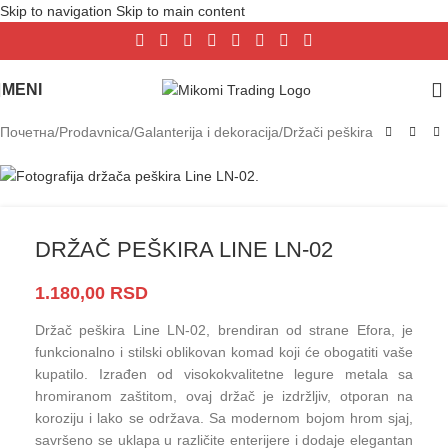
Skip to navigation
Skip to main content
MENI
Почетна
/
Prodavnica
/
Galanterija i dekoracija
/
Držači peškira
DRŽAČ PEŠKIRA LINE LN-02
1.180,00
RSD
Držač peškira Line LN-02, brendiran od strane Efora, je
funkcionalno i stilski oblikovan komad koji će obogatiti vaše
kupatilo. Izrađen od visokokvalitetne legure metala sa
hromiranom zaštitom, ovaj držač je izdržljiv, otporan na
koroziju i lako se održava. Sa modernom bojom hrom sjaj,
savršeno se uklapa u različite enterijere i dodaje elegantan