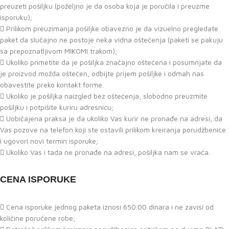
preuzeti pošiljku (poželjno je da osoba koja je poručila i preuzme
isporuku);
Prilikom preuzimanja pošiljke obavezno je da vizuelno pregledate
paket da slučajno ne postoje neka vidna oštećenja (paketi se pakuju
sa prepoznatljivom MIKOMI trakom);
Ukoliko primetite da je pošiljka značajno oštećena i posumnjate da
je proizvod možda oštećen, odbijte prijem pošiljke i odmah nas
obavestite preko kontakt forme.
Ukoliko je pošiljka naizgled bez oštećenja, slobodno preuzmite
pošiljku i potpišite kuriru adresnicu;
Uobičajena praksa je da ukoliko Vas kurir ne pronađe na adresi, da
Vas pozove na telefon koji ste ostavili prilikom kreiranja porudžbenice
i ugovori novi termin isporuke;
Ukoliko Vas i tada ne pronađe na adresi, pošiljka nam se vraća.
CENA ISPORUKE
Cena isporuke jednog paketa iznosi 650.00 dinara i ne zavisi od
količine poručene robe;