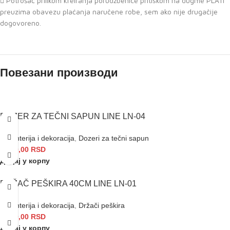
Potrošač prilikom kreiranja porudžbenice pritiskom na dugme PLATI
preuzima obavezu plaćanja naručene robe, sem ako nije drugačije
dogovoreno.
Повезани производи
DOZER ZA TEČNI SAPUN LINE LN-04
Galanterija i dekoracija
,
Dozeri za tečni sapun
1.790,00
RSD
Додај у корпу
DRŽAČ PEŠKIRA 40CM LINE LN-01
Galanterija i dekoracija
,
Držači peškira
1.380,00
RSD
Додај у корпу