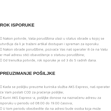
ROK ISPORUKE
Nakon potvrde, Vaša porudžbina ulazi u status obrade u kojoj se
utvrđuje da li je traženi artikal dostupan i spreman za isporuku.
Nakon obrade porudžbine, pozvaće Vas naš operater ili će na Vašu
e-mail adresu stići obaveštenje o statusu porudžbine;
Od trenutka potvrde, rok isporuke je od 3 do 5 radnih dana.
PREUZIMANJE POŠILJKE
Kada se pošiljku preuzme kurirska služba AKS Express, naš operater
će Vam poslati COD za praćenje pošiljke;
Kuriri AKS Express-a, pošiljke donose na naznačenu adresu za
isporuku u periodu od 08.00 do 19.00 časova;
U tom periodu obezbedite da na adresi bude osoba koja može