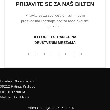
PRIJAVITE SE ZA NAŠ BILTEN
Prijavite se za sve vesti o našim novim
proizvodima i saznajte prvi za naše akcijske
prodaje.
ILI PODELI STRANICU NA
DRUŠTVENIM MREŽAMA
Dositeja Obradovića 25
36212 Ratina, Kraljevo
PIB:
101775913
Mat. br.:
17314807
Administracija: (036) 841 216