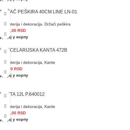
DRŽAČ PEŠKIRA 40CM LINE LN-01
Galanterija i dekoracija
,
Držači peškira
1.380,00
RSD
Додај у корпу
KANCELARIJSKA KANTA 472B
Galanterija i dekoracija
,
Kante
750,00
RSD
Додај у корпу
KANTA 12L P.640012
Galanterija i dekoracija
,
Kante
1.690,00
RSD
Додај у корпу