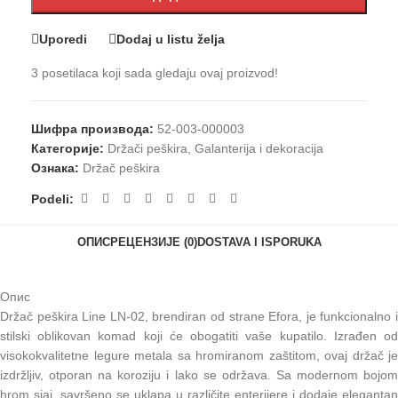
Uporedi
Dodaj u listu želja
3
posetilaca koji sada gledaju ovaj proizvod!
Шифра производа:
52-003-000003
Категорије:
Držači peškira
,
Galanterija i dekoracija
Ознака:
Držač peškira
Podeli:
ОПИС
РЕЦЕНЗИЈЕ (0)
DOSTAVA I ISPORUKA
Опис
Držač peškira Line LN-02, brendiran od strane Efora, je funkcionalno i
stilski oblikovan komad koji će obogatiti vaše kupatilo. Izrađen od
visokokvalitetne legure metala sa hromiranom zaštitom, ovaj držač je
izdržljiv, otporan na koroziju i lako se održava. Sa modernom bojom
hrom sjaj, savršeno se uklapa u različite enterijere i dodaje elegantan