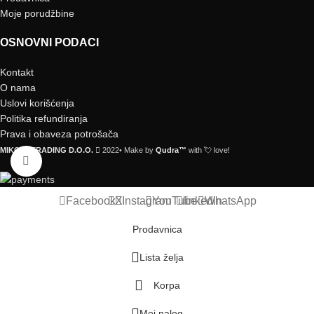
Moje porudžbine
OSNOVNI PODACI
Kontakt
O nama
Uslovi korišćenja
Politika refundiranja
Prava i obaveza potrošača
MIKOMI TRADING D.O.O.
2022• Make by
Qudra™
with 💘 love!
Click to enlarge
Facebook
X
Instagram
YouTube
linkedin
WhatsApp
Prodavnica
Lista želja
Korpa
Moj nalog