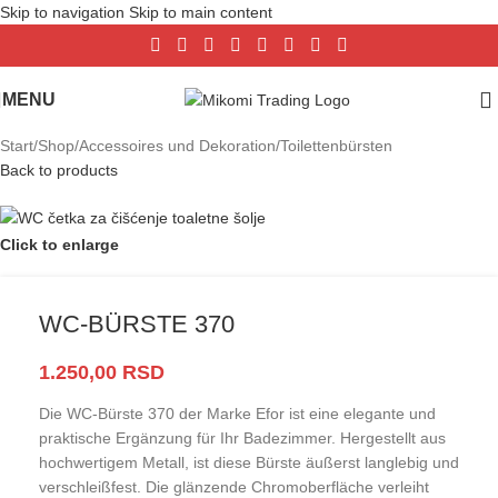
Skip to navigation
Skip to main content
MENU
Start
/
Shop
/
Accessoires und Dekoration
/
Toilettenbürsten
Back to products
Click to enlarge
WC-BÜRSTE 370
1.250,00
RSD
Die WC-Bürste 370 der Marke Efor ist eine elegante und
praktische Ergänzung für Ihr Badezimmer. Hergestellt aus
hochwertigem Metall, ist diese Bürste äußerst langlebig und
verschleißfest. Die glänzende Chromoberfläche verleiht