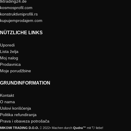
tktrading24.de
kosmosprofil.com
konstruktivniprofili.rs
kupujemprodajem.com
NÜTZLICHE LINKS
Uporedi
Lista želja
Moj nalog
Prodavnica
Moje porudžbine
GRUNDINFORMATION
Kontakt
O nama
Uslovi korišćenja
Politika refundiranja
Prava i obaveza potrošača
MIKOMI TRADING D.O.O.
2022• Machen durch
Qudra™
mit 💘 liebe!