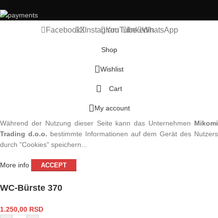
Facebook
X
Instagram
YouTube
linkedin
WhatsApp
Shop
Wishlist
Cart
My account
Während der Nutzung dieser Seite kann das Unternehmen
Mikomi
Trading d.o.o.
bestimmte Informationen auf dem Gerät des Nutzers
durch "Cookies" speichern...
More info
ACCEPT
WC-Bürste 370
1.250,00
RSD