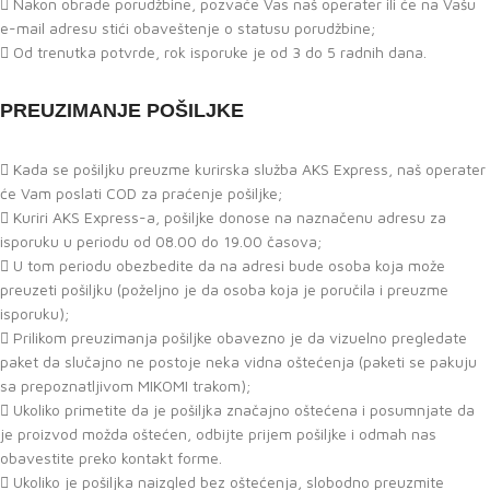
Nakon obrade porudžbine, pozvaće Vas naš operater ili će na Vašu
e-mail adresu stići obaveštenje o statusu porudžbine;
Od trenutka potvrde, rok isporuke je od 3 do 5 radnih dana.
PREUZIMANJE POŠILJKE
Kada se pošiljku preuzme kurirska služba AKS Express, naš operater
će Vam poslati COD za praćenje pošiljke;
Kuriri AKS Express-a, pošiljke donose na naznačenu adresu za
isporuku u periodu od 08.00 do 19.00 časova;
U tom periodu obezbedite da na adresi bude osoba koja može
preuzeti pošiljku (poželjno je da osoba koja je poručila i preuzme
isporuku);
Prilikom preuzimanja pošiljke obavezno je da vizuelno pregledate
paket da slučajno ne postoje neka vidna oštećenja (paketi se pakuju
sa prepoznatljivom MIKOMI trakom);
Ukoliko primetite da je pošiljka značajno oštećena i posumnjate da
je proizvod možda oštećen, odbijte prijem pošiljke i odmah nas
obavestite preko kontakt forme.
Ukoliko je pošiljka naizgled bez oštećenja, slobodno preuzmite