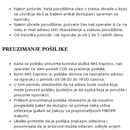
Nakon potvrde, Vaša porudžbina ulazi u status obrade u kojoj
se utvrđuje da li je traženi artikal dostupan i spreman za
isporuku.
Nakon obrade porudžbine, pozvaće Vas naš operater ili će na
Vašu e-mail adresu stići obaveštenje o statusu porudžbine;
Od trenutka potvrde, rok isporuke je od 3 do 5 radnih dana.
PREUZIMANJE POŠILJKE
Kada se pošiljku preuzme kurirska služba AKS Express, naš
operater će Vam poslati COD za praćenje pošiljke;
Kuriri AKS Express-a, pošiljke donose na naznačenu adresu
za isporuku u periodu od 08.00 do 19.00 časova;
U tom periodu obezbedite da na adresi bude osoba koja
može preuzeti pošiljku (poželjno je da osoba koja je poručila i
preuzme isporuku);
Prilikom preuzimanja pošiljke obavezno je da vizuelno
pregledate paket da slučajno ne postoje neka vidna
oštećenja (paketi se pakuju sa prepoznatljivom MIKOMI
trakom);
Ukoliko primetite da je pošiljka značajno oštećena i
posumnjate da je proizvod možda oštećen, odbijte prijem