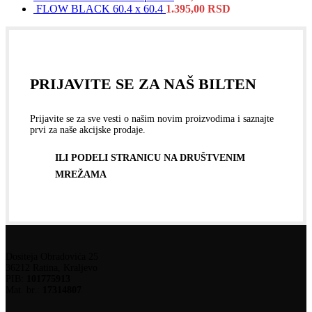
FLOW BLACK 60.4 x 60.4
1.395,00
RSD
PRIJAVITE SE ZA NAŠ BILTEN
Prijavite se za sve vesti o našim novim proizvodima i saznajte
prvi za naše akcijske prodaje.
ILI PODELI STRANICU NA DRUŠTVENIM
MREŽAMA
Dositeja Obradovića 25
36212 Ratina, Kraljevo
PIB:
101775913
Mat. br.:
17314807