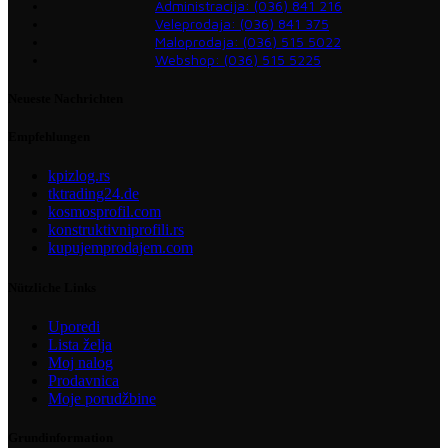
Administracija: (036) 841 216
Veleprodaja: (036) 841 375
Maloprodaja: (036) 515 5022
Webshop: (036) 515 5225
Neueste Nachrichten
Empfehlungen
kpizlog.rs
tktrading24.de
kosmosprofil.com
konstruktivniprofili.rs
kupujemprodajem.com
Nützliche Links
Uporedi
Lista želja
Moj nalog
Prodavnica
Moje porudžbine
Grundinformation