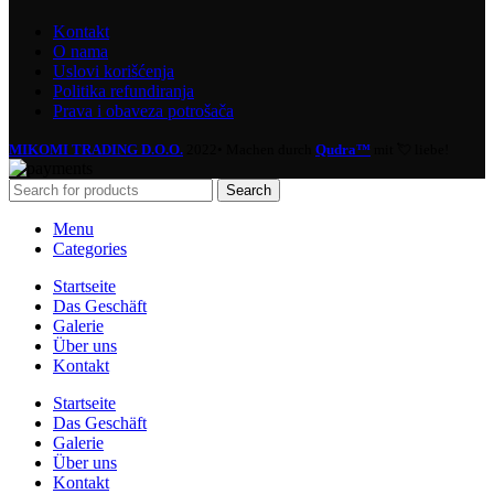
Kontakt
O nama
Uslovi korišćenja
Politika refundiranja
Prava i obaveza potrošača
MIKOMI TRADING D.O.O.
2022• Machen durch
Qudra™
mit 💘 liebe!
Search
Menu
Categories
Startseite
Das Geschäft
Galerie
Über uns
Kontakt
Startseite
Das Geschäft
Galerie
Über uns
Kontakt