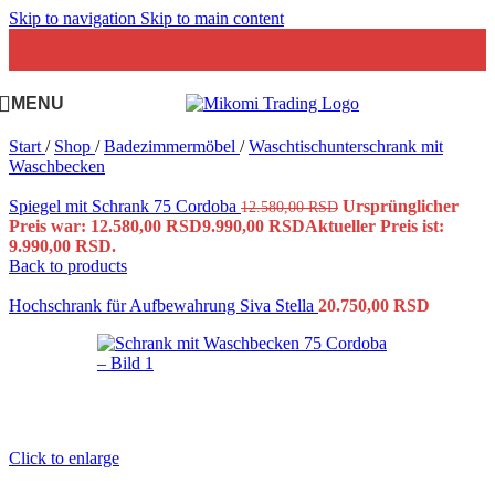
Skip to navigation
Skip to main content
MENU
Start
/
Shop
/
Badezimmermöbel
/
Waschtischunterschrank mit
Waschbecken
Spiegel mit Schrank 75 Cordoba
Ursprünglicher
12.580,00
RSD
Preis war: 12.580,00 RSD
9.990,00
RSD
Aktueller Preis ist:
9.990,00 RSD.
Back to products
Hochschrank für Aufbewahrung Siva Stella
20.750,00
RSD
Click to enlarge