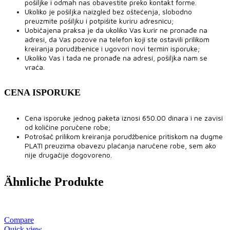
pošiljke i odmah nas obavestite preko kontakt forme.
Ukoliko je pošiljka naizgled bez oštećenja, slobodno
preuzmite pošiljku i potpišite kuriru adresnicu;
Uobičajena praksa je da ukoliko Vas kurir ne pronađe na
adresi, da Vas pozove na telefon koji ste ostavili prilikom
kreiranja porudžbenice i ugovori novi termin isporuke;
Ukoliko Vas i tada ne pronađe na adresi, pošiljka nam se
vraća.
CENA ISPORUKE
Cena isporuke jednog paketa iznosi 650.00 dinara i ne zavisi
od količine poručene robe;
Potrošač prilikom kreiranja porudžbenice pritiskom na dugme
PLATI preuzima obavezu plaćanja naručene robe, sem ako
nije drugačije dogovoreno.
Ähnliche Produkte
Compare
Quick view