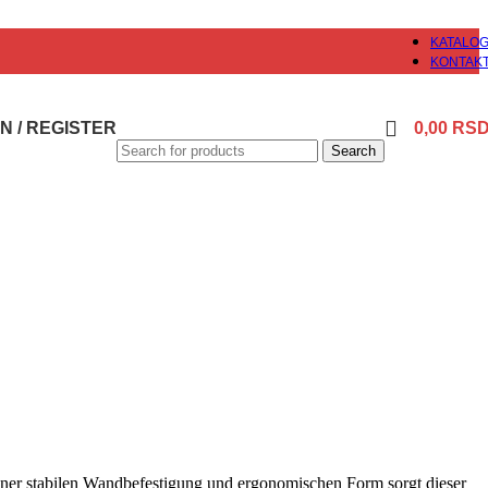
KATALO
KONTAK
N / REGISTER
0,00
RS
Search
einer stabilen Wandbefestigung und ergonomischen Form sorgt dieser