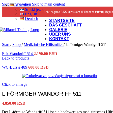
Skip to navigation
Skip to main content
DEUTSCH
Srpski jezik
Robu šaljemo
AKS
kurirskom službom na teritoriji Repub
English
Deutsch
STARTSEITE
DAS GESCHÄFT
GALERIE
ÜBER UNS
KONTAKT
Start
/
Shop
/
Medizinische Hilfsmittel
/
L-förmiger Wandgriff 511
Eck-Wandgriff 514
2.190,00
RSD
Back to products
WC-Bürste 489
600,00
RSD
Click to enlarge
L-FÖRMIGER WANDGRIFF 511
4.850,00
RSD
Der L-förmige Wandgriff 511 ist ein hochwertiges medizinisches Hilf