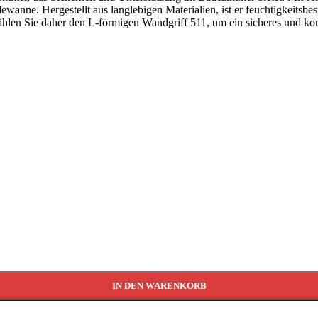
ewanne. Hergestellt aus langlebigen Materialien, ist er feuchtigkeitsbe
 wählen Sie daher den L-förmigen Wandgriff 511, um ein sicheres und k
IN DEN WARENKORB