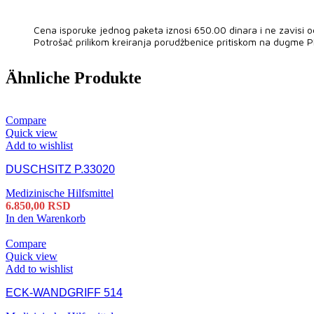
Cena isporuke jednog paketa iznosi 650.00 dinara i ne zavisi o
Potrošač prilikom kreiranja porudžbenice pritiskom na dugme 
Ähnliche Produkte
Compare
Quick view
Add to wishlist
DUSCHSITZ P.33020
Medizinische Hilfsmittel
6.850,00
RSD
In den Warenkorb
Compare
Quick view
Add to wishlist
ECK-WANDGRIFF 514