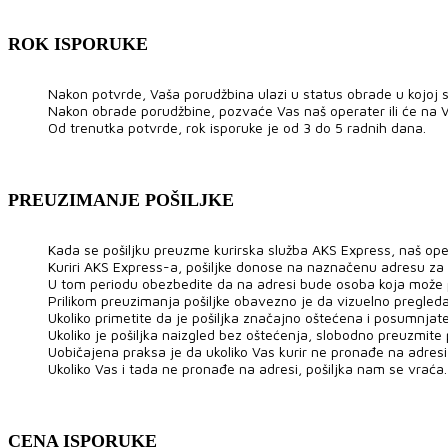
ROK ISPORUKE
Nakon potvrde, Vaša porudžbina ulazi u status obrade u kojoj se
Nakon obrade porudžbine, pozvaće Vas naš operater ili će na V
Od trenutka potvrde, rok isporuke je od 3 do 5 radnih dana.
PREUZIMANJE POŠILJKE
Kada se pošiljku preuzme kurirska služba AKS Express, naš ope
Kuriri AKS Express-a, pošiljke donose na naznačenu adresu za
U tom periodu obezbedite da na adresi bude osoba koja može pre
Prilikom preuzimanja pošiljke obavezno je da vizuelno pregled
Ukoliko primetite da je pošiljka značajno oštećena i posumnjat
Ukoliko je pošiljka naizgled bez oštećenja, slobodno preuzmite po
Uobičajena praksa je da ukoliko Vas kurir ne pronađe na adresi,
Ukoliko Vas i tada ne pronađe na adresi, pošiljka nam se vraća.
CENA ISPORUKE