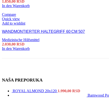
1.850,00
RSD
In den Warenkorb
Compare
Quick view
Add to wishlist
WANDMONTIERTER HALTEGRIFF 60 CM 507
Medizinische Hilfsmittel
2.030,00
RSD
In den Warenkorb
NAŠA PREPORUKA
ROYAL ALMOND 20x120
1.990,00
RSD
Barnwood Po