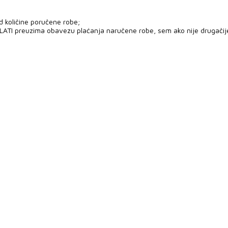
d količine poručene robe;
PLATI preuzima obavezu plaćanja naručene robe, sem ako nije drugači