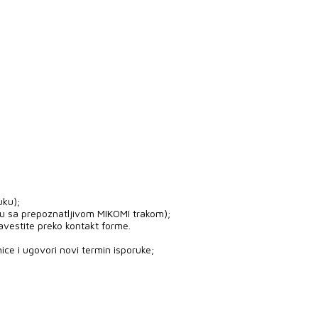
uku);
ju sa prepoznatljivom MIKOMI trakom);
avestite preko kontakt forme.
ice i ugovori novi termin isporuke;