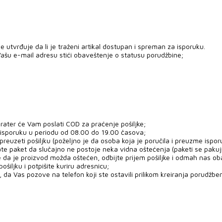
 utvrđuje da li je traženi artikal dostupan i spreman za isporuku.
ašu e-mail adresu stići obaveštenje o statusu porudžbine;
rater će Vam poslati COD za praćenje pošiljke;
 isporuku u periodu od 08.00 do 19.00 časova;
uzeti pošiljku (poželjno je da osoba koja je poručila i preuzme ispor
ate paket da slučajno ne postoje neka vidna oštećenja (paketi se paku
e da je proizvod možda oštećen, odbijte prijem pošiljke i odmah nas ob
šiljku i potpišite kuriru adresnicu;
 da Vas pozove na telefon koji ste ostavili prilikom kreiranja porudžben