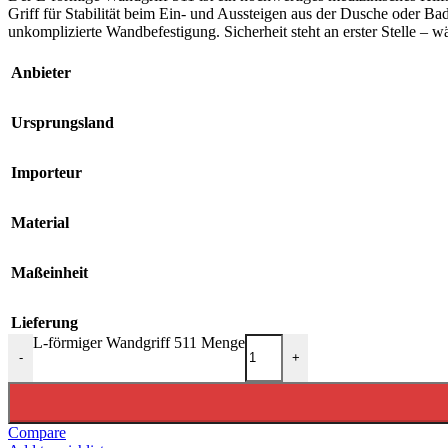
Griff für Stabilität beim Ein- und Aussteigen aus der Dusche oder Bad
unkomplizierte Wandbefestigung. Sicherheit steht an erster Stelle –
Anbieter
Ursprungsland
Importeur
Material
Maßeinheit
Lieferung
L-förmiger Wandgriff 511 Menge
-
+
Compare