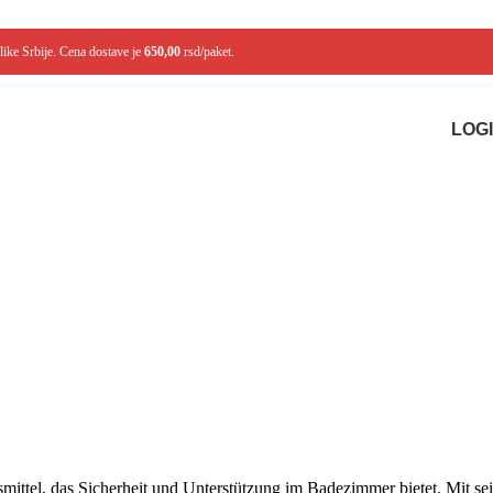
like Srbije. Cena dostave je
650,00
rsd/paket.
LOGI
smittel, das Sicherheit und Unterstützung im Badezimmer bietet. Mit s