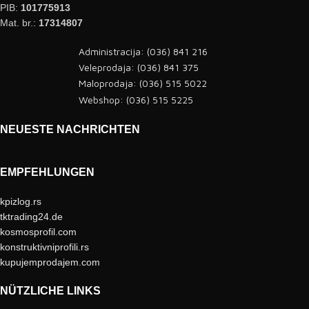
PIB:
101775913
Mat. br.:
17314807
Administracija: (036) 841 216
Veleprodaja: (036) 841 375
Maloprodaja: (036) 515 5022
Webshop: (036) 515 5225
NEUESTE NACHRICHTEN
EMPFEHLUNGEN
kpizlog.rs
tktrading24.de
kosmosprofil.com
konstruktivniprofili.rs
kupujemprodajem.com
NÜTZLICHE LINKS