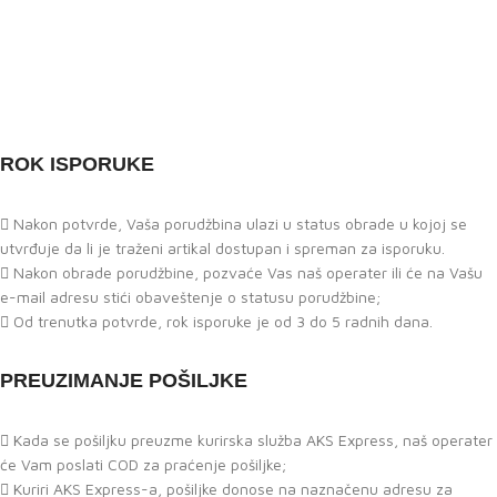
ROK ISPORUKE
Nakon potvrde, Vaša porudžbina ulazi u status obrade u kojoj se
utvrđuje da li je traženi artikal dostupan i spreman za isporuku.
Nakon obrade porudžbine, pozvaće Vas naš operater ili će na Vašu
e-mail adresu stići obaveštenje o statusu porudžbine;
Od trenutka potvrde, rok isporuke je od 3 do 5 radnih dana.
PREUZIMANJE POŠILJKE
Kada se pošiljku preuzme kurirska služba AKS Express, naš operater
će Vam poslati COD za praćenje pošiljke;
Kuriri AKS Express-a, pošiljke donose na naznačenu adresu za