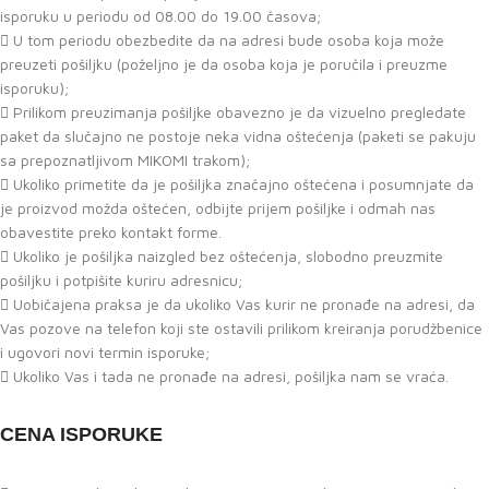
isporuku u periodu od 08.00 do 19.00 časova;
U tom periodu obezbedite da na adresi bude osoba koja može
preuzeti pošiljku (poželjno je da osoba koja je poručila i preuzme
isporuku);
Prilikom preuzimanja pošiljke obavezno je da vizuelno pregledate
paket da slučajno ne postoje neka vidna oštećenja (paketi se pakuju
sa prepoznatljivom MIKOMI trakom);
Ukoliko primetite da je pošiljka značajno oštećena i posumnjate da
je proizvod možda oštećen, odbijte prijem pošiljke i odmah nas
obavestite preko kontakt forme.
Ukoliko je pošiljka naizgled bez oštećenja, slobodno preuzmite
pošiljku i potpišite kuriru adresnicu;
Uobičajena praksa je da ukoliko Vas kurir ne pronađe na adresi, da
Vas pozove na telefon koji ste ostavili prilikom kreiranja porudžbenice
i ugovori novi termin isporuke;
Ukoliko Vas i tada ne pronađe na adresi, pošiljka nam se vraća.
CENA ISPORUKE