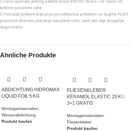
Cena isporuke jednog paketa iznosi 650.00 dinara i ne zavisi od
količine poručene robe;
Potrošač prilikom kreiranja porudžbenice pritiskom na dugme PLATI
preuzima obavezu plaćanja naručene robe, sem ako nije drugačije
dogovoreno.
Ähnliche Produkte
ABDICHTUNG HIDROMAX
FLIESENKLEBER
LIQUID FOIL 5 KG
KERAMOL ELASTIC 25 KG
3+1 GRATIS
Montagematerialien
,
Wasserabdichtung
Montagematerialien
,
Produkt kaufen
Fliesenkleber
Produkt kaufen