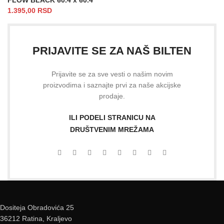
1.395,00
RSD
PRIJAVITE SE ZA NAŠ BILTEN
Prijavite se za sve vesti o našim novim
proizvodima i saznajte prvi za naše akcijske
prodaje.
ILI PODELI STRANICU NA
DRUŠTVENIM MREŽAMA
Dositeja Obradovića 25
36212 Ratina, Kraljevo