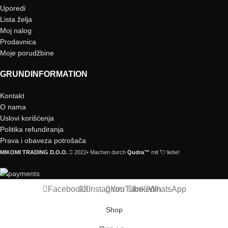
Uporedi
Lista želja
Moj nalog
Prodavnica
Moje porudžbine
GRUNDINFORMATION
Kontakt
O nama
Uslovi korišćenja
Politika refundiranja
Prava i obaveza potrošača
MIKOMI TRADING D.O.O.
2022• Machen durch
Qudra™
mit 💘 liebe!
Facebook
X
Instagram
YouTube
linkedin
WhatsApp
Shop