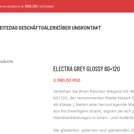
Cena dostave je
650,00
rsd/paket.
EITE
DAS GESCHÄFT
GALERIE
ÜBER UNS
KONTAKT
roducts
ELECTRA GREY GLOSSY 60×120
2.090,00
RSD
Verleihen Sie Ihren Räumen Eleganz mit d
60×120, der renommierten Marke Nexart Cer
als Klasse I, bieten eine hervorragende W
aus hochwertigem Granit, eignen sie sich 
Wandverkleidungen in Innen- und Außenb
Die glasierten, polierten und glänzenden O