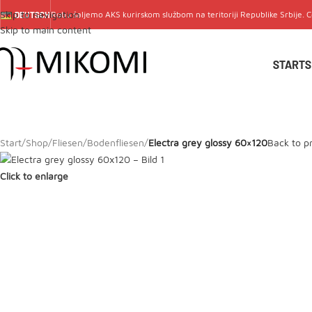
Skip to navigation
Robu šaljemo
AKS
kurirskom službom na teritoriji Republike Srbije. 
DEUTSCH
Skip to main content
STARTS
Start
/
Shop
/
Fliesen
/
Bodenfliesen
/
Electra grey glossy 60×120
Back to p
Click to enlarge