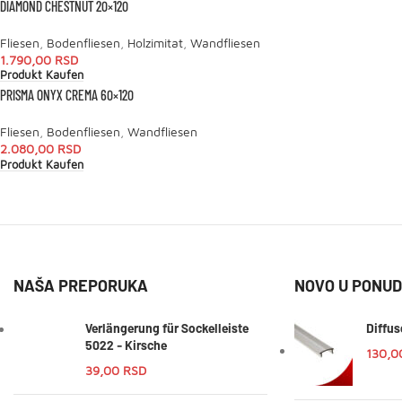
DIAMOND CHESTNUT 20×120
Fliesen
,
Bodenfliesen
,
Holzimitat
,
Wandfliesen
1.790,00
RSD
Produkt Kaufen
PRISMA ONYX CREMA 60×120
Fliesen
,
Bodenfliesen
,
Wandfliesen
2.080,00
RSD
Produkt Kaufen
NAŠA PREPORUKA
NOVO U PONUD
Verlängerung für Sockelleiste
Diffus
5022 - Kirsche
130,
39,00
RSD