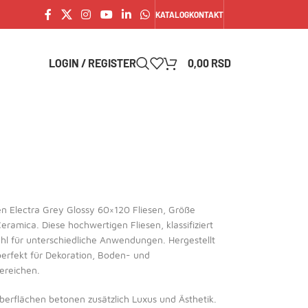
KATALOG
KONTAKT
LOGIN / REGISTER
0,00
RSD
en Electra Grey Glossy 60×120 Fliesen, Größe
amica. Diese hochwertigen Fliesen, klassifiziert
ahl für unterschiedliche Anwendungen. Hergestellt
perfekt für Dekoration, Boden- und
ereichen.
berflächen betonen zusätzlich Luxus und Ästhetik.