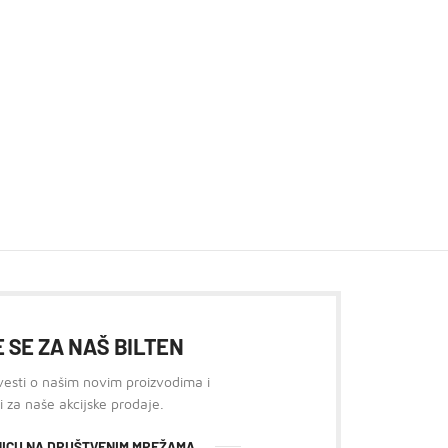
 SE ZA NAŠ BILTEN
 vesti o našim novim proizvodima i
i za naše akcijske prodaje.
ANICU NA DRUŠTVENIM MREŽAMA