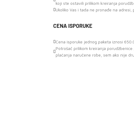
koji ste ostavili prilikom kreiranja porudž
Ukoliko Vas i tada ne pronađe na adresi, 
CENA ISPORUKE
Cena isporuke jednog paketa iznosi 650.0
Potrošač prilikom kreiranja porudžbenic
plaćanja naručene robe, sem ako nije dr