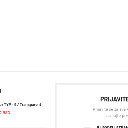
I
PRIJAVITE
or TYP - 9 / Transparent
Prijavite se za sve
00
RSD
saznajte prv
ILI PODELI STR