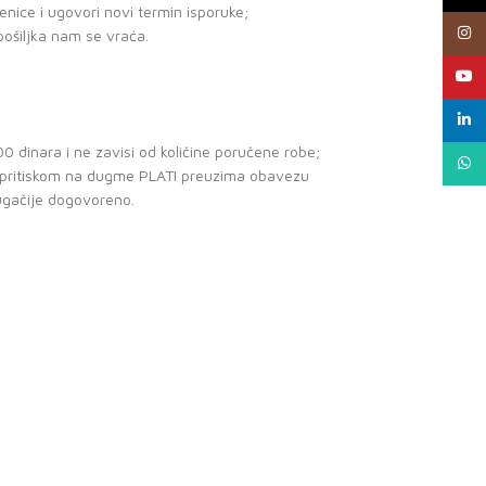
benice i ugovori novi termin isporuke;
Insta
pošiljka nam se vraća.
YouTu
linked
0 dinara i ne zavisi od količine poručene robe;
What
e pritiskom na dugme PLATI preuzima obavezu
ugačije dogovoreno.