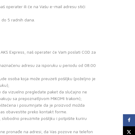
 operater ili će na Vašu e-mail adresu stići
3 do 5 radnih dana.
a AKS Express, naš operater će Vam poslati COD za
a naznačenu adresu za isporuku u periodu od 08.00
de osoba koja može preuzeti pošiljku (poželjno je
uku);
e da vizuelno pregledate paket da slučajno ne
 pakuju sa prepoznatljivom MIKOMI trakom);
o oštećena i posumnjate da je proizvod možda
nas obavestite preko kontakt forme.
, slobodno preuzmite pošiljku i potpišite kuriru
Faceb
r ne pronađe na adresi, da Vas pozove na telefon
X