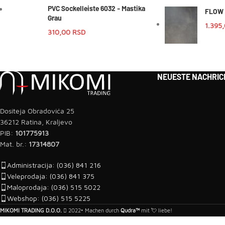
PVC Sockelleiste 6032 - Mastika
FLOW 
Grau
1.395
310,00
RSD
NEUESTE NACHRIC
Dositeja Obradovića 25
36212 Ratina, Kraljevo
PIB:
101775913
Mat. br.:
17314807
Administracija: (036) 841 216
Veleprodaja: (036) 841 375
Maloprodaja: (036) 515 5022
Webshop: (036) 515 5225
MIKOMI TRADING D.O.O.
2022• Machen durch
Qudra™
mit 💘 liebe!