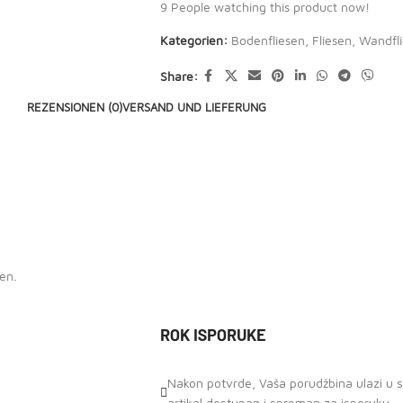
9
People watching this product now!
Kategorien:
Bodenfliesen
,
Fliesen
,
Wandfl
Share:
REZENSIONEN (0)
VERSAND UND LIEFERUNG
en.
ROK ISPORUKE
Nakon potvrde, Vaša porudžbina ulazi u st
artikal dostupan i spreman za isporuku.