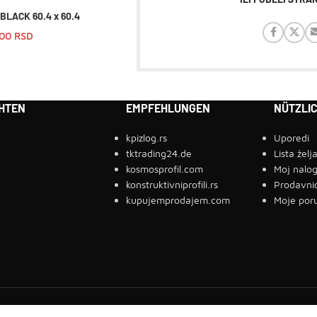
BLACK 60.4 x 60.4
,00
RSD
HTEN
EMPFEHLUNGEN
NÜTZLIC
kpizlog.rs
Uporedi
tktrading24.de
Lista želj
kosmosprofil.com
Moj nalo
konstruktivniprofili.rs
Prodavni
kupujemprodajem.com
Moje por