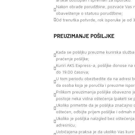
Nakon obrade porudžbine, pozvaće Vas naš
obaveštenje o statusu porudžbine;
Od trenutka potvrde, rok isporuke je od 
PREUZIMANJE POŠILJKE
Kada se pošiljku preuzme kurirska služb
praćenje pošiljke;
Kuriri AKS Express-a, pošiljke donose n
do 19.00 časova;
U tom periodu obezbedite da na adresi bu
da osoba koja je poručila i preuzme ispor
Prilikom preuzimanja pošiljke obavezno j
postoje neka vidna oštećenja (paketi se
Ukoliko primetite da je pošiljka značajn
oštećen, odbijte prijem pošiljke i odmah 
Ukoliko je pošiljka naizgled bez oštećenja
adresnicu;
Uobičajena praksa je da ukoliko Vas kuri