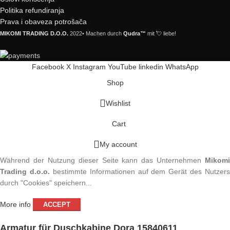
Politika refundiranja
Prava i obaveza potrošača
MIKOMI TRADING D.O.O.
2022• Machen durch
Qudra™
mit 💘 liebe!
Facebook
X
Instagram
YouTube
linkedin
WhatsApp
Shop
Wishlist
Cart
My account
Während der Nutzung dieser Seite kann das Unternehmen
Mikomi
Trading d.o.o.
bestimmte Informationen auf dem Gerät des Nutzers
durch "Cookies" speichern...
More info
ACCEPT
Armatur für Duschkabine Dora 15840611