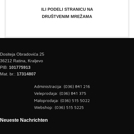
ILI PODELI STRANICU NA
DRUŠTVENIM MREŽAMA
Dositeja Obradovića 25
36212 Ratina, Kraljevo
PIB:
101775913
Mat. br.:
17314807
Administracija: (036) 841 216
Veleprodaja: (036) 841 375
Maloprodaja: (036) 515 5022
Webshop: (036) 515 5225
Neueste Nachrichten