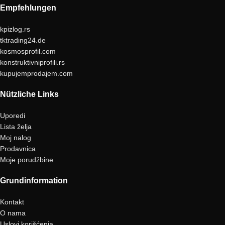
Empfehlungen
kpizlog.rs
tktrading24.de
kosmosprofil.com
konstruktivniprofili.rs
kupujemprodajem.com
Nützliche Links
Uporedi
Lista želja
Moj nalog
Prodavnica
Moje porudžbine
Grundinformation
Kontakt
O nama
Uslovi korišćenja