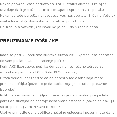
Nakon potvrde, Vaša porudžbina ulazi u status obrade u kojoj se
utvrđuje da li je traženi artikal dostupan i spreman za isporuku.
Nakon obrade porudžbine, pozvaće Vas naš operater ili će na Vašu e-
mail adresu stići obaveštenje o statusu porudžbine;
Od trenutka potvrde, rok isporuke je od 3 do 5 radnih dana.
PREUZIMANJE POŠILJKE
Kada se pošiljku preuzme kurirska služba AKS Express, naš operater
će Vam poslati COD za praćenje pošiljke;
Kuriri AKS Express-a, pošiljke donose na naznačenu adresu za
isporuku u periodu od 08.00 do 19.00 časova;
U tom periodu obezbedite da na adresi bude osoba koja može
preuzeti pošiljku (poželjno je da osoba koja je poručila i preuzme
isporuku);
Prilikom preuzimanja pošiljke obavezno je da vizuelno pregledate
paket da slučajno ne postoje neka vidna oštećenja (paketi se pakuju
sa prepoznatljivom MIKOMI trakom);
Ukoliko primetite da je pošiljka značajno oštećena i posumnjate da je