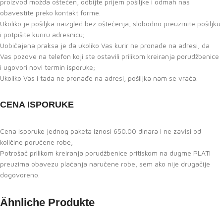
proizvod možda oštećen, odbijte prijem pošiljke i odmah nas
obavestite preko kontakt forme.
Ukoliko je pošiljka naizgled bez oštećenja, slobodno preuzmite pošiljku
i potpišite kuriru adresnicu;
Uobičajena praksa je da ukoliko Vas kurir ne pronađe na adresi, da
Vas pozove na telefon koji ste ostavili prilikom kreiranja porudžbenice
i ugovori novi termin isporuke;
Ukoliko Vas i tada ne pronađe na adresi, pošiljka nam se vraća.
CENA ISPORUKE
Cena isporuke jednog paketa iznosi 650.00 dinara i ne zavisi od
količine poručene robe;
Potrošač prilikom kreiranja porudžbenice pritiskom na dugme PLATI
preuzima obavezu plaćanja naručene robe, sem ako nije drugačije
dogovoreno.
Ähnliche Produkte