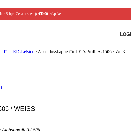
like Srbije. Cena dostave je
650,00
rsd/paket.
LOGI
n für LED-Leisten
/
Abschlusskappe für LED-Profil A-1506 / Weiß
06 / WEISS
/ Aufbauprofil A-1506.