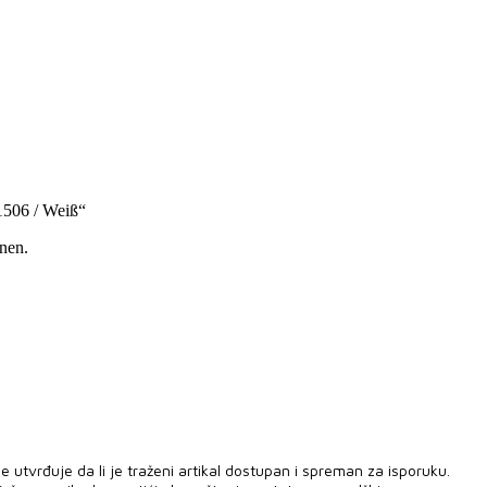
1506 / Weiß“
nen.
 utvrđuje da li je traženi artikal dostupan i spreman za isporuku.