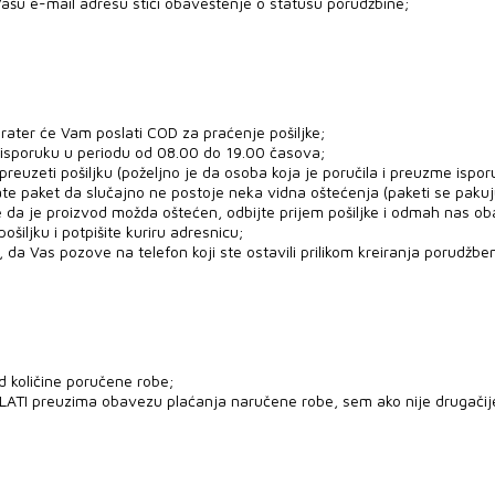
ašu e-mail adresu stići obaveštenje o statusu porudžbine;
rater će Vam poslati COD za praćenje pošiljke;
 isporuku u periodu od 08.00 do 19.00 časova;
uzeti pošiljku (poželjno je da osoba koja je poručila i preuzme ispor
ate paket da slučajno ne postoje neka vidna oštećenja (paketi se paku
e da je proizvod možda oštećen, odbijte prijem pošiljke i odmah nas ob
šiljku i potpišite kuriru adresnicu;
 da Vas pozove na telefon koji ste ostavili prilikom kreiranja porudžben
d količine poručene robe;
PLATI preuzima obavezu plaćanja naručene robe, sem ako nije drugači