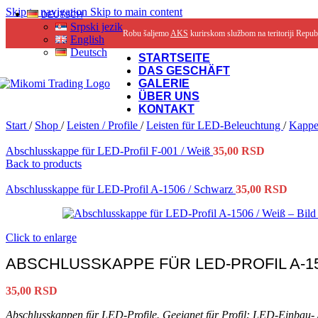
Skip to navigation
Skip to main content
DEUTSCH
Srpski jezik
Robu šaljemo
AKS
kurirskom službom na teritoriji Repub
English
Deutsch
STARTSEITE
DAS GESCHÄFT
GALERIE
ÜBER UNS
KONTAKT
Start
/
Shop
/
Leisten / Profile
/
Leisten für LED-Beleuchtung
/
Kappe
Abschlusskappe für LED-Profil F-001 / Weiß
35,00
RSD
Back to products
Abschlusskappe für LED-Profil A-1506 / Schwarz
35,00
RSD
Click to enlarge
ABSCHLUSSKAPPE FÜR LED-PROFIL A-15
35,00
RSD
Abschlusskappen für LED-Profile. Geeignet für Profil: LED-Einbau- 