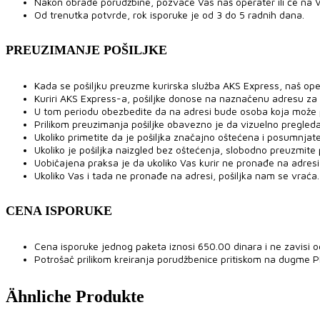
Nakon obrade porudžbine, pozvaće Vas naš operater ili će na V
Od trenutka potvrde, rok isporuke je od 3 do 5 radnih dana.
PREUZIMANJE POŠILJKE
Kada se pošiljku preuzme kurirska služba AKS Express, naš ope
Kuriri AKS Express-a, pošiljke donose na naznačenu adresu za
U tom periodu obezbedite da na adresi bude osoba koja može pre
Prilikom preuzimanja pošiljke obavezno je da vizuelno pregled
Ukoliko primetite da je pošiljka značajno oštećena i posumnjat
Ukoliko je pošiljka naizgled bez oštećenja, slobodno preuzmite po
Uobičajena praksa je da ukoliko Vas kurir ne pronađe na adresi,
Ukoliko Vas i tada ne pronađe na adresi, pošiljka nam se vraća.
CENA ISPORUKE
Cena isporuke jednog paketa iznosi 650.00 dinara i ne zavisi o
Potrošač prilikom kreiranja porudžbenice pritiskom na dugme 
Ähnliche Produkte