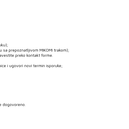
uku);
ju sa prepoznatljivom MIKOMI trakom);
avestite preko kontakt forme.
ice i ugovori novi termin isporuke;
je dogovoreno.