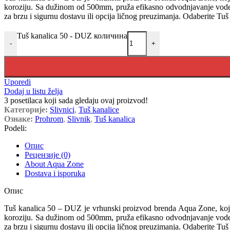
koroziju. Sa dužinom od 500mm, pruža efikasno odvodnjavanje vode u v
za brzu i sigurnu dostavu ili opcija ličnog preuzimanja. Odaberite Tuš
Tuš kanalica 50 - DUZ количина
-
+
Uporedi
Dodaj u listu želja
3
posetilaca koji sada gledaju ovaj proizvod!
Категорије:
Slivnici
,
Tuš kanalice
Ознаке:
Prohrom
,
Slivnik
,
Tuš kanalica
Podeli:
Опис
Рецензије (0)
About Aqua Zone
Dostava i isporuka
Опис
Tuš kanalica 50 – DUZ je vrhunski proizvod brenda Aqua Zone, koji će
koroziju. Sa dužinom od 500mm, pruža efikasno odvodnjavanje vode u v
za brzu i sigurnu dostavu ili opcija ličnog preuzimanja. Odaberite Tuš