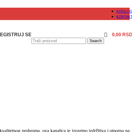
KATALO
KONTAK
 REGISTRUJ SE
0,00
RS
Search
valitetnog prohroma, ova kanalica je izuzetno izdržljiva i otporna na