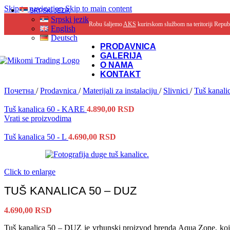
Skip to navigation
Skip to main content
SRPSKI JEZIK
Srpski jezik
Robu šaljemo
AKS
kurirskom službom na teritoriji Repub
English
Deutsch
PRODAVNICA
GALERIJA
O NAMA
KONTAKT
Почетна
/
Prodavnica
/
Materijali za instalaciju
/
Slivnici
/
Tuš kanali
Tuš kanalica 60 - KARE
4.890,00
RSD
Vrati se proizvodima
Tuš kanalica 50 - L
4.690,00
RSD
Click to enlarge
TUŠ KANALICA 50 – DUZ
4.690,00
RSD
Tuš kanalica 50 – DUZ je vrhunski proizvod brenda Aqua Zone, koji će