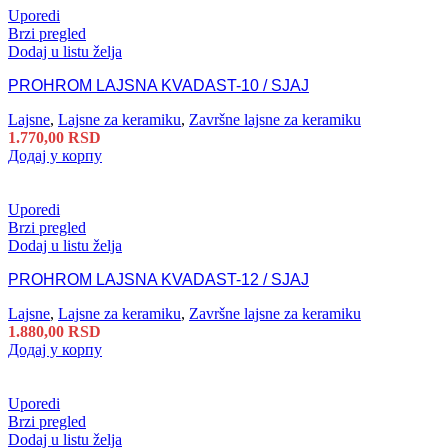
Uporedi
Brzi pregled
Dodaj u listu želja
PROHROM LAJSNA KVADAST-10 / SJAJ
Lajsne
,
Lajsne za keramiku
,
Završne lajsne za keramiku
1.770,00
RSD
Додај у корпу
Uporedi
Brzi pregled
Dodaj u listu želja
PROHROM LAJSNA KVADAST-12 / SJAJ
Lajsne
,
Lajsne za keramiku
,
Završne lajsne za keramiku
1.880,00
RSD
Додај у корпу
Uporedi
Brzi pregled
Dodaj u listu želja