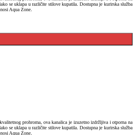
o se uklapa u različite stilove kupatila. Dostupna je kurirska služba
donosi Aqua Zone.
valitetnog prohroma, ova kanalica je izuzetno izdržljiva i otporna na
o se uklapa u različite stilove kupatila. Dostupna je kurirska služba
donosi Aqua Zone.