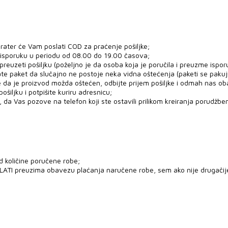
rater će Vam poslati COD za praćenje pošiljke;
 isporuku u periodu od 08.00 do 19.00 časova;
uzeti pošiljku (poželjno je da osoba koja je poručila i preuzme ispor
ate paket da slučajno ne postoje neka vidna oštećenja (paketi se paku
e da je proizvod možda oštećen, odbijte prijem pošiljke i odmah nas ob
šiljku i potpišite kuriru adresnicu;
 da Vas pozove na telefon koji ste ostavili prilikom kreiranja porudžben
d količine poručene robe;
PLATI preuzima obavezu plaćanja naručene robe, sem ako nije drugači