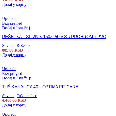
Додај у корпу
Uporedi
Brzi pregled
Dodaj u listu želja
REŠETKA – SLIVNIK 150×150 V.S. / PROHROM + PVC
Slivnici
,
Rešetke
885,00
RSD
Додај у корпу
Uporedi
Brzi pregled
Dodaj u listu želja
TUŠ KANALICA 40 – OPTIMA PITICARE
Slivnici
,
Tuš kanalice
4.400,00
RSD
Додај у корпу
Uporedi