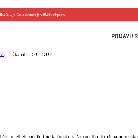
like Srbije. Cena dostave je
650,00
rsd/paket.
PRIJAVI /
ce
/
Tuš kanalica 50 – DUZ
 unijeti eleganciju i praktičnost u vaše kupatilo. Izrađena od visokok