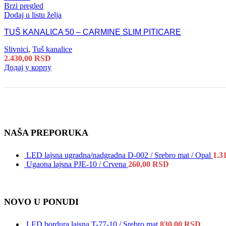
Brzi pregled
Dodaj u listu želja
TUŠ KANALICA 50 – CARMINE SLIM PITICARE
Slivnici
,
Tuš kanalice
2.430,00
RSD
Додај у корпу
NAŠA PREPORUKA
LED lajsna ugradna/nadgradna D-002 / Srebro mat / Opal
1.3
Ugaona lajsna PJE-10 / Crvena
260,00
RSD
NOVO U PONUDI
LED bordura lajsna T-77-10 / Srebro mat
830,00
RSD