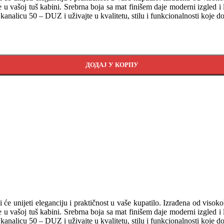
ašoj tuš kabini. Srebrna boja sa mat finišem daje moderni izgled i lak
 kanalicu 50 – DUZ i uživajte u kvalitetu, stilu i funkcionalnosti koje 
ДОДАЈ У КОРПУ
 unijeti eleganciju i praktičnost u vaše kupatilo. Izrađena od visokok
ašoj tuš kabini. Srebrna boja sa mat finišem daje moderni izgled i lak
 kanalicu 50 – DUZ i uživajte u kvalitetu, stilu i funkcionalnosti koje 