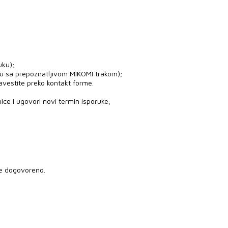
uku);
ju sa prepoznatljivom MIKOMI trakom);
avestite preko kontakt forme.
ice i ugovori novi termin isporuke;
je dogovoreno.