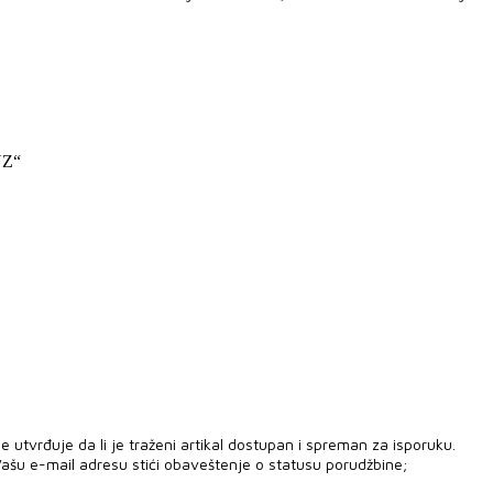
UZ“
 utvrđuje da li je traženi artikal dostupan i spreman za isporuku.
ašu e-mail adresu stići obaveštenje o statusu porudžbine;