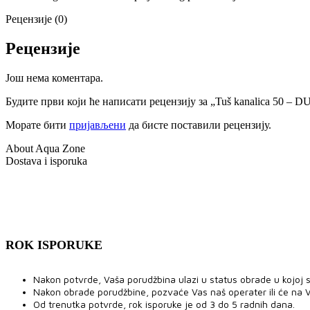
Рецензије (0)
Рецензије
Још нема коментара.
Будите први који ће написати рецензију за „Tuš kanalica 50 – D
Морате бити
пријављени
да бисте поставили рецензију.
About Aqua Zone
Dostava i isporuka
ROK ISPORUKE
Nakon potvrde, Vaša porudžbina ulazi u status obrade u kojoj se
Nakon obrade porudžbine, pozvaće Vas naš operater ili će na V
Od trenutka potvrde, rok isporuke je od 3 do 5 radnih dana.