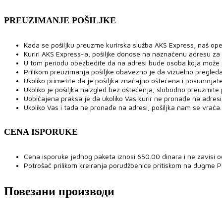
PREUZIMANJE POŠILJKE
Kada se pošiljku preuzme kurirska služba AKS Express, naš ope
Kuriri AKS Express-a, pošiljke donose na naznačenu adresu za
U tom periodu obezbedite da na adresi bude osoba koja može pre
Prilikom preuzimanja pošiljke obavezno je da vizuelno pregled
Ukoliko primetite da je pošiljka značajno oštećena i posumnjat
Ukoliko je pošiljka naizgled bez oštećenja, slobodno preuzmite po
Uobičajena praksa je da ukoliko Vas kurir ne pronađe na adresi,
Ukoliko Vas i tada ne pronađe na adresi, pošiljka nam se vraća.
CENA ISPORUKE
Cena isporuke jednog paketa iznosi 650.00 dinara i ne zavisi o
Potrošač prilikom kreiranja porudžbenice pritiskom na dugme 
Повезани производи