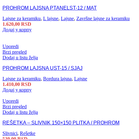
PROHROM LAJSNA PTANELST-12 / MAT
Lajsne za keramiku
,
L lajsne
,
Lajsne
,
Završne lajsne za keramiku
1.620,00
RSD
Додај у корпу
Uporedi
Brzi pregled
Dodaj u listu želja
PROHROM LAJSNA UST-15 / SJAJ
Lajsne za keramiku
,
Bordura lajsna
,
Lajsne
1.410,00
RSD
Додај у корпу
Uporedi
Brzi pregled
Dodaj u listu želja
REŠETKA – SLIVNIK 150×150 PLITKA / PROHROM
Slivnici
,
Rešetke
530,00
RSD