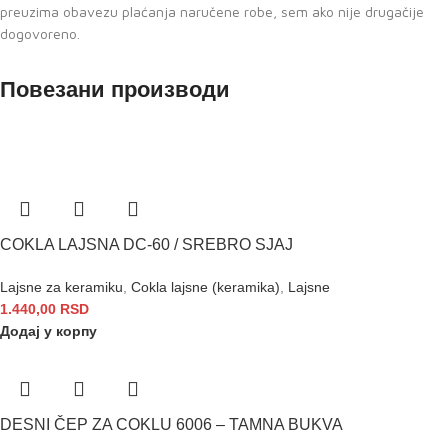
preuzima obavezu plaćanja naručene robe, sem ako nije drugačije
dogovoreno.
Повезани производи
COKLA LAJSNA DC-60 / SREBRO SJAJ
Lajsne za keramiku
,
Cokla lajsne (keramika)
,
Lajsne
1.440,00
RSD
Додај у корпу
DESNI ČEP ZA COKLU 6006 – TAMNA BUKVA