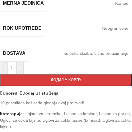
MERNA JEDINICA
Komad
ROK UPOTREBE
Neograniceno
DOSTAVA
Kurirska služba
,
Lično preuzimanje
-
+
ДОДАЈ У КОРПУ
Uporedi
Dodaj u listu želja
10
posetilaca koji sada gledaju ovaj proizvod!
Категорије:
Lajsne za keramiku
,
Lajsne za laminat
,
Lajsne za parket
,
Uglovi za cokla lajsne
,
Uglovi za cokla lajsne (laminat)
,
Uglovi za cokla
lajsnu