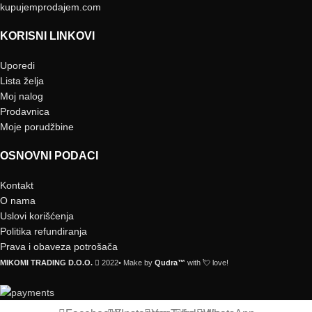
kupujemprodajem.com
KORISNI LINKOVI
Uporedi
Lista želja
Moj nalog
Prodavnica
Moje porudžbine
OSNOVNI PODACI
Kontakt
O nama
Uslovi korišćenja
Politika refundiranja
Prava i obaveza potrošača
MIKOMI TRADING D.O.O.
2022• Make by
Qudra™
with 💘 love!