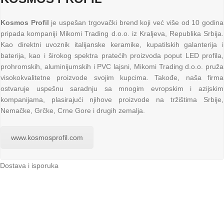
Kosmos Profil
je uspešan trgovački brend koji već više od 10 godina
pripada kompaniji Mikomi Trading d.o.o. iz Kraljeva, Republika Srbija.
Kao direktni uvoznik italijanske keramike, kupatilskih galanterija i
baterija, kao i širokog spektra pratećih proizvoda poput LED profila,
prohromskih, aluminijumskih i PVC lajsni, Mikomi Trading d.o.o. pruža
visokokvalitetne proizvode svojim kupcima. Takođe, naša firma
ostvaruje uspešnu saradnju sa mnogim evropskim i azijskim
kompanijama, plasirajući njihove proizvode na tržištima Srbije,
Nemačke, Grčke, Crne Gore i drugih zemalja.
www.kosmosprofil.com
Dostava i isporuka