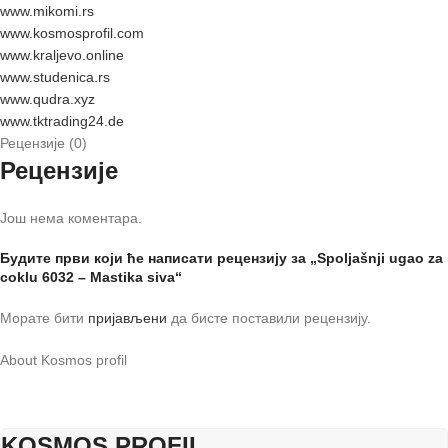
www.mikomi.rs
www.kosmosprofil.com
www.kraljevo.online
www.studenica.rs
www.qudra.xyz
www.tktrading24.de
Рецензије (0)
Рецензије
Још нема коментара.
Будите први који ће написати рецензију за „Spoljašnji ugao za
coklu 6032 – Mastika siva“
Морате бити
пријављени
да бисте поставили рецензију.
About Kosmos profil
KOSMOS PROFIL