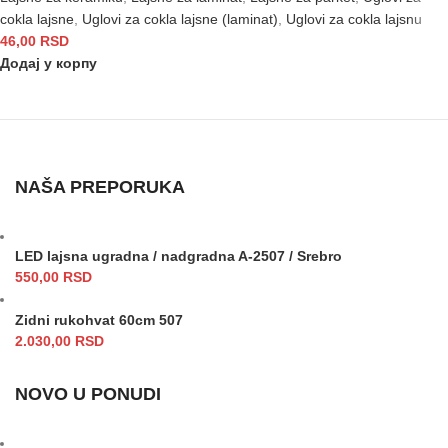
cokla lajsne
,
Uglovi za cokla lajsne (laminat)
,
Uglovi za cokla lajsnu
46,00
RSD
Додај у корпу
NAŠA PREPORUKA
LED lajsna ugradna / nadgradna A-2507 / Srebro
550,00
RSD
Zidni rukohvat 60cm 507
2.030,00
RSD
NOVO U PONUDI