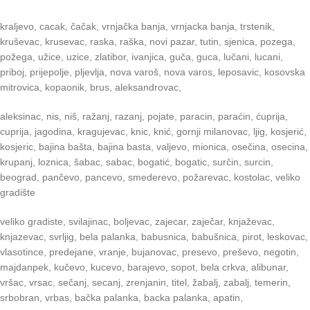
kraljevo, cacak, čačak, vrnjačka banja, vrnjacka banja, trstenik,
kruševac, krusevac, raska, raška, novi pazar, tutin, sjenica, pozega,
požega, užice, uzice, zlatibor, ivanjica, guča, guca, lučani, lucani,
priboj, prijepolje, pljevlja, nova varoš, nova varos, leposavic, kosovska
mitrovica, kopaonik, brus, aleksandrovac,
aleksinac, nis, niš, ražanj, razanj, pojate, paracin, paraćin, ćuprija,
cuprija, jagodina, kragujevac, knic, knić, gornji milanovac, ljig, kosjerić,
kosjeric, bajina bašta, bajina basta, valjevo, mionica, osečina, osecina,
krupanj, loznica, šabac, sabac, bogatić, bogatic, surčin, surcin,
beograd, pančevo, pancevo, smederevo, požarevac, kostolac, veliko
gradište
veliko gradiste, svilajinac, boljevac, zajecar, zaječar, knjaževac,
knjazevac, svrljig, bela palanka, babusnica, babušnica, pirot, leskovac,
vlasotince, predejane, vranje, bujanovac, presevo, preševo, negotin,
majdanpek, kučevo, kucevo, barajevo, sopot, bela crkva, alibunar,
vršac, vrsac, sečanj, secanj, zrenjanin, titel, žabalj, zabalj, temerin,
srbobran, vrbas, bačka palanka, backa palanka, apatin,