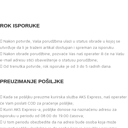
ROK ISPORUKE
Nakon potvrde, Vaša porudžbina ulazi u status obrade u kojoj se
utvrđuje da li je traženi artikal dostupan i spreman za isporuku.
Nakon obrade porudžbine, pozvaće Vas naš operater ili će na Vašu
e-mail adresu stići obaveštenje o statusu porudžbine;
Od trenutka potvrde, rok isporuke je od 3 do 5 radnih dana.
PREUZIMANJE POŠILJKE
Kada se pošiljku preuzme kurirska služba AKS Express, naš operater
će Vam poslati COD za praćenje pošiljke;
Kuriri AKS Express-a, pošiljke donose na naznačenu adresu za
isporuku u periodu od 08.00 do 19.00 časova;
U tom periodu obezbedite da na adresi bude osoba koja može