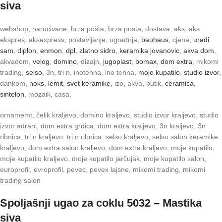
siva
webshop, narucivane, brza pošta, brza posta, dostava, aks, aks
ekspres, aksexpress, postavljanje, ugradnja,
bauhaus
, cjena,
uradi
sam
,
diplon
,
enmon
,
dpl
,
zlatno sidro
,
keramika jovanovic
,
akva dom
,
akvadom,
velog
,
domino
, dizajn,
jugoplast
,
bomax
,
dom extra
, mikomi
trading,
selso
, 3n, tri n, inotehna, ino tehna,
moje kupatilo
,
studio izvor
,
dankom,
noks
,
lemit
,
svet keramike
, izo, akva, butik,
ceramica
,
sintelon
, mozaik, casa,
ornamemt, čelik kraljevo, domino kraljevo, studio izvor kraljevo, studio
izvor adrani, dom extra grdica, dom extra kraljevo, 3n kraljevo, 3n
ribnica, tri n kraljevo, tri n ribnica, selso kraljevo, selso salon keramike
kraljevo, dom extra salon kraljevo, dom extra kraljevo, moje kupatilo,
moje kupatilo kraljevo, moje kupatilo jarčujak, moje kupatilo salon,
europrofil, evroprofil, pevec, pevex lajsne, mikomi trading, mikomi
trading salon
Spoljašnji ugao za coklu 5032 – Mastika
siva