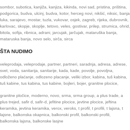
sombor, subotica, kanjiža, kanjiza, kikinda, novi sad, pristina, priština,
podgorica, budva, ulcinj, budva, kotor, herceg novi, nikšić, niksic, banja
luka, sarajevo, mostar, tuzla, vukovar, osjek, zagreb, rijeka, dubrovnik,
karlovac, skopje, skoplje, tetovo, veles, gostivar, prilep, strumica, ohrid,
bitola, sofija, ribnica, adrani, jarcujak, jarčujak, mataruška banja,
mataruska banja, novo selo, sirča, sirca
ŠTA NUDIMO
veleprodaja, veleprodaje, partner, partneri, saradnja, adresa, adrese,
svet, voda, sanitarija, sanitarije, kada, kade, povolje, povoljna,
odloženo plaćanje, odlozeno placanje, veliki izbor, kabina, tuš kabina,
tuš kabine, tus kabina, tus kabine, bojleri, bojer, granitne plocice,
granitne pločice, moderno, novo, srma, srma group, a plus trade, a
plus trejed, safir d, safir-d, jefitine plocice, jevtine plocice, jeftina
keramika, jevtina keramika, verox, veroks, t profil, t profili, t lajsna, t
lajsne, balkonska okapnica, balkonski profil, balkonski profili,
balkonska lajsna, balkonske lasjne