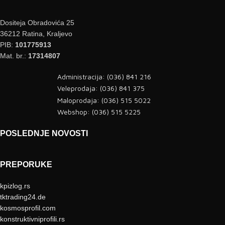
Dositeja Obradovića 25
36212 Ratina, Kraljevo
PIB:
101775913
Mat. br.:
17314807
Administracija: (036) 841 216
Veleprodaja: (036) 841 375
Maloprodaja: (036) 515 5022
Webshop: (036) 515 5225
POSLEDNJE NOVOSTI
PREPORUKE
kpizlog.rs
tktrading24.de
kosmosprofil.com
konstruktivniprofili.rs