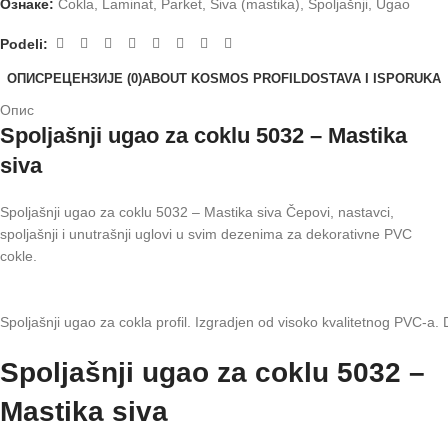
Ознаке:
Cokla
,
Laminat
,
Parket
,
Siva (mastika)
,
Spoljašnji
,
Ugao
Podeli:
ОПИС
РЕЦЕНЗИЈЕ (0)
ABOUT KOSMOS PROFIL
DOSTAVA I ISPORUKA
Опис
Spoljašnji ugao za coklu 5032 – Mastika
siva
Spoljašnji ugao za coklu 5032 – Mastika siva Čepovi, nastavci,
spoljašnji i unutrašnji uglovi u svim dezenima za dekorativne PVC
cokle.
Spoljašnji ugao za cokla profil. Izgradjen od visoko kvalitetnog PVC-a
Spoljašnji ugao za coklu 5032 –
Mastika siva