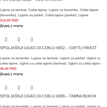
Lajsne za laminat
,
Cokla lajsna
,
Lajsne za keramiku
,
Cokla lajsne
(keramika)
,
Lajsne za parket
,
Cokla lajsne (parket)
,
Lajsne
310,00
RSD
Додај у корпу
SPOLJAŠNJI UGAO ZA COKLU 6002 – SVETLI HRAST
Lajsne za keramiku
,
Lajsne za laminat
,
Lajsne za parket
,
Uglovi za
cokla lajsne
,
Uglovi za cokla lajsne (laminat)
,
Uglovi za cokla lajsnu
46,00
RSD
Додај у корпу
SPOLJAŠNJI UGAO ZA COKLU 6006 – TAMNA BUKVA
Lajsne za keramiku
,
Lajsne za laminat
,
Lajsne za parket
,
Uglovi za