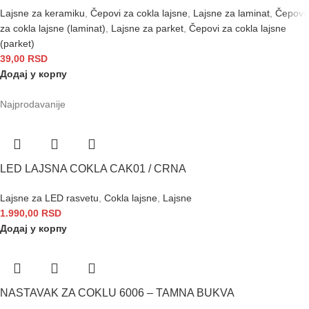
Lajsne za keramiku
,
Čepovi za cokla lajsne
,
Lajsne za laminat
,
Čepovi
za cokla lajsne (laminat)
,
Lajsne za parket
,
Čepovi za cokla lajsne
(parket)
39,00
RSD
Додај у корпу
Najprodavanije
LED LAJSNA COKLA CAK01 / CRNA
Lajsne za LED rasvetu
,
Cokla lajsne
,
Lajsne
1.990,00
RSD
Додај у корпу
NASTAVAK ZA COKLU 6006 – TAMNA BUKVA