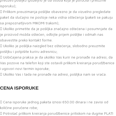
preuzeti pošiljku (poželjno je da osoba koja je poručila i preuzme
isporuku);
Prilikom preuzimanja pošiljke obavezno je da vizuelno pregledate
paket da slučajno ne postoje neka vidna oštećenja (paketi se pakuju
sa prepoznatljivom MIKOMI trakom);
Ukoliko primetite da je pošiljka značajno oštećena i posumnjate da
je proizvod možda oštećen, odbijte prijem pošiljke i odmah nas
obavestite preko kontakt forme.
Ukoliko je pošiljka naizgled bez oštećenja, slobodno preuzmite
pošiljku i potpišite kuriru adresnicu;
Uobičajena praksa je da ukoliko Vas kurir ne pronađe na adresi, da
Vas pozove na telefon koji ste ostavili prilikom kreiranja porudžbenice
i ugovori novi termin isporuke;
Ukoliko Vas i tada ne pronađe na adresi, pošiljka nam se vraća.
CENA ISPORUKE
Cena isporuke jednog paketa iznosi 650.00 dinara i ne zavisi od
količine poručene robe;
Potrošač prilikom kreiranja porudžbenice pritiskom na dugme PLATI