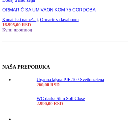
Dodaj u listu želja
ORMARIĆ SA UMIVAONIKOM 75 CORDOBA
Kupatilski nameštaj
,
Ormarić sa lavaboom
16.995,00
RSD
Купи производ
NAŠA PREPORUKA
Ugaona lajsna PJE-10 / Svetlo zelena
260,00
RSD
WC daska Slim Soft Close
2.990,00
RSD