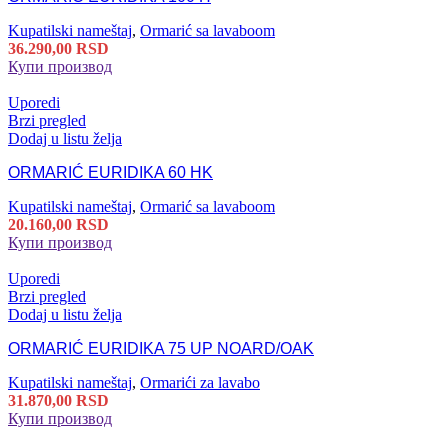
Kupatilski nameštaj
,
Ormarić sa lavaboom
36.290,00
RSD
Купи производ
Uporedi
Brzi pregled
Dodaj u listu želja
ORMARIĆ EURIDIKA 60 HK
Kupatilski nameštaj
,
Ormarić sa lavaboom
20.160,00
RSD
Купи производ
Uporedi
Brzi pregled
Dodaj u listu želja
ORMARIĆ EURIDIKA 75 UP NOARD/OAK
Kupatilski nameštaj
,
Ormarići za lavabo
31.870,00
RSD
Купи производ