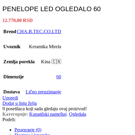
PENELOPE LED OGLEDALO 60
12.770,00
RSD
Brend
CHA.B.TEC.CO.LTD
Uvoznik
Keramika Mirela
Zemlja porekla
Kina 🇨🇳
Dimenzije
60
Dostava
Lično preuzimanje
Uporedi
Dodaj u listu želja
9
posetilaca koji sada gledaju ovaj proizvod!
Категорије:
Kupatilski nameštaj
,
Ogledala
Podeli:
Рецензије (0)