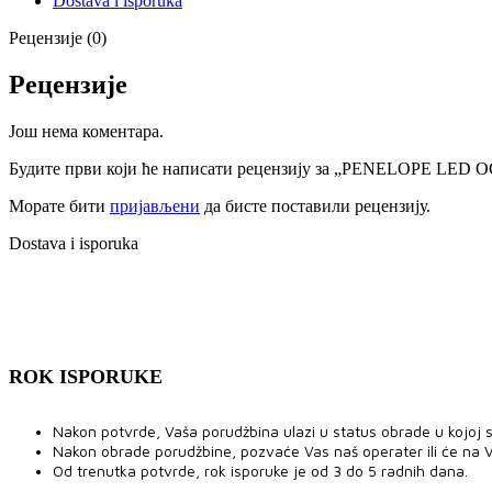
Dostava i isporuka
Рецензије (0)
Рецензије
Још нема коментара.
Будите први који ће написати рецензију за „PENELOPE LED
Морате бити
пријављени
да бисте поставили рецензију.
Dostava i isporuka
ROK ISPORUKE
Nakon potvrde, Vaša porudžbina ulazi u status obrade u kojoj se
Nakon obrade porudžbine, pozvaće Vas naš operater ili će na V
Od trenutka potvrde, rok isporuke je od 3 do 5 radnih dana.