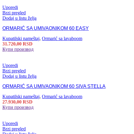
Uporedi
Brzi pregled
Dodaj u listu želja
ORMARIĆ SA UMIVAONIKOM 60 EASY
Kupatilski nameštaj
,
Ormarić sa lavaboom
31.720,00
RSD
Купи производ
Uporedi
Brzi pregled
Dodaj u listu želja
ORMARIĆ SA UMIVAONIKOM 60 SIVA STELLA
Kupatilski nameštaj
,
Ormarić sa lavaboom
27.930,00
RSD
Купи производ
Uporedi
Brzi pregled