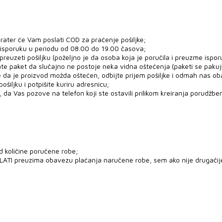
rater će Vam poslati COD za praćenje pošiljke;
 isporuku u periodu od 08.00 do 19.00 časova;
uzeti pošiljku (poželjno je da osoba koja je poručila i preuzme ispor
ate paket da slučajno ne postoje neka vidna oštećenja (paketi se paku
e da je proizvod možda oštećen, odbijte prijem pošiljke i odmah nas ob
šiljku i potpišite kuriru adresnicu;
 da Vas pozove na telefon koji ste ostavili prilikom kreiranja porudžben
d količine poručene robe;
PLATI preuzima obavezu plaćanja naručene robe, sem ako nije drugači