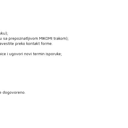
uku);
ju sa prepoznatljivom MIKOMI trakom);
avestite preko kontakt forme.
ice i ugovori novi termin isporuke;
je dogovoreno.