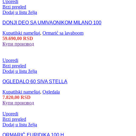
Uporedi
Brzi pregled
Dodaj u listu želja
DONJI DEO SA UMIVAONIKOM MILANO 100
Kupatilski nameštaj
,
Ormarić sa lavaboom
59.690,00
RSD
Купи производ
Uporedi
Brzi pregled
Dodaj u listu želja
OGLEDALO 60 SIVA STELLA
Kupatilski nameštaj
,
Ogledala
7.820,00
RSD
Купи производ
Uporedi
Brzi pregled
Dodaj u listu želja
ORMARIĆ EURIDIKA 100 H