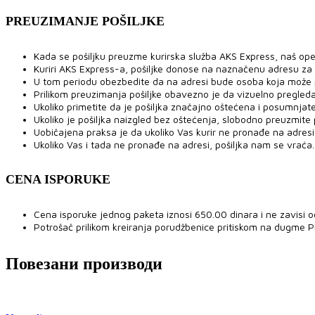
PREUZIMANJE POŠILJKE
Kada se pošiljku preuzme kurirska služba AKS Express, naš ope
Kuriri AKS Express-a, pošiljke donose na naznačenu adresu za
U tom periodu obezbedite da na adresi bude osoba koja može pre
Prilikom preuzimanja pošiljke obavezno je da vizuelno pregled
Ukoliko primetite da je pošiljka značajno oštećena i posumnjat
Ukoliko je pošiljka naizgled bez oštećenja, slobodno preuzmite po
Uobičajena praksa je da ukoliko Vas kurir ne pronađe na adresi,
Ukoliko Vas i tada ne pronađe na adresi, pošiljka nam se vraća.
CENA ISPORUKE
Cena isporuke jednog paketa iznosi 650.00 dinara i ne zavisi o
Potrošač prilikom kreiranja porudžbenice pritiskom na dugme 
Повезани производи