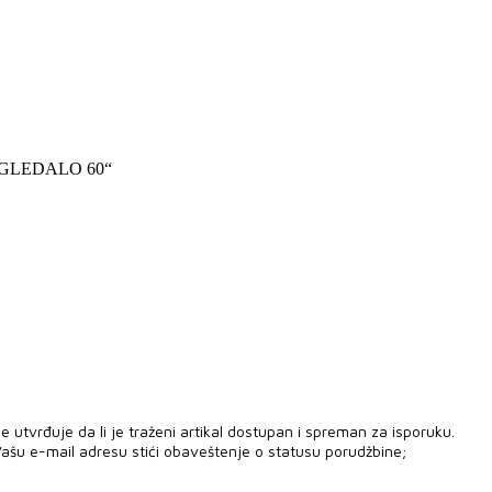
 OGLEDALO 60“
 utvrđuje da li je traženi artikal dostupan i spreman za isporuku.
ašu e-mail adresu stići obaveštenje o statusu porudžbine;