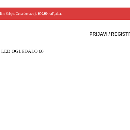
like Srbije. Cena dostave je
650,00
rsd/paket.
PRIJAVI / REGIS
 LED OGLEDALO 60