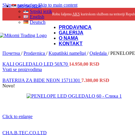
Skip to navigation
Skip to main content
SRPSKI JEZIK
Srpski jezik
Robu šaljemo
AKS
kurirskom službom na teritoriji Repub
English
Deutsch
PRODAVNICA
GALERIJA
O NAMA
KONTAKT
Почетна
/
Prodavnica
/
Kupatilski nameštaj
/
Ogledala
/
PENELOPE
KALI OGLEDALO LED 50X70
14.950,00
RSD
Vrati se proizvodima
BATERIJA ZA BIDE NEON 15711301
7.380,00
RSD
Novo!
Click to enlarge
CHA.B.TEC.CO.LTD