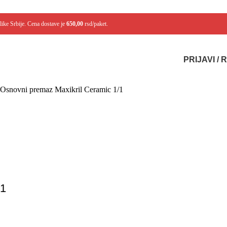
like Srbije. Cena dostave je
650,00
rsd/paket.
PRIJAVI /
Osnovni premaz Maxikril Ceramic 1/1
1