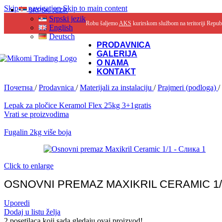
Skip to navigation
Skip to main content
SRPSKI JEZIK
Srpski jezik
Robu šaljemo
AKS
kurirskom službom na teritoriji Repub
English
Deutsch
PRODAVNICA
GALERIJA
O NAMA
KONTAKT
Почетна
/
Prodavnica
/
Materijali za instalaciju
/
Prajmeri (podloga)
/
Lepak za pločice Keramol Flex 25kg 3+1gratis
Vrati se proizvodima
Fugalin 2kg više boja
Click to enlarge
OSNOVNI PREMAZ MAXIKRIL CERAMIC 1/
Uporedi
Dodaj u listu želja
2
posetilaca koji sada gledaju ovaj proizvod!