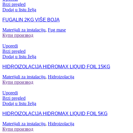
Brzi pregled
Dodaj u listu želja
FUGALIN 2KG VIŠE BOJA
Materijali za instalaciju
,
Fug mase
Купи производ
Uporedi
Brzi pregled
Dodaj u listu želja
HIDROIZOLACIJA HIDROMAX LIQUID FOIL 15KG
Materijali za instalaciju
,
Hidroizolacija
Купи производ
Uporedi
Brzi pregled
Dodaj u listu želja
HIDROIZOLACIJA HIDROMAX LIQUID FOIL 5KG
Materijali za instalaciju
,
Hidroizolacija
Купи производ