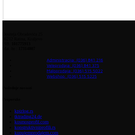
Dositeja Obradovića 25
36212 Ratina, Kraljevo
PIB:
101775913
Mat. br.:
17314807
Administracija: (036) 841 216
Veleprodaja: (036) 841 375
Maloprodaja: (036) 515 5022
Webshop: (036) 515 5225
Poslednje novosti
Preporuke
kpizlog.rs
tktrading24.de
kosmosprofil.com
konstruktivniprofili.rs
kupujemprodajem.com