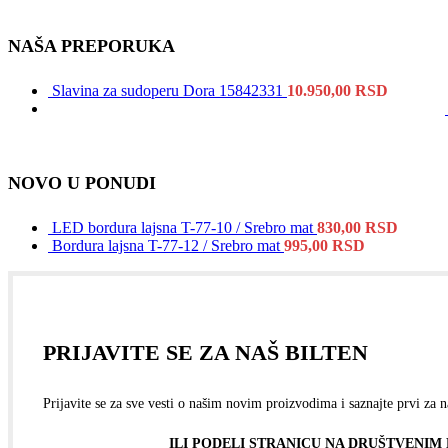
NAŠA PREPORUKA
Slavina za sudoperu Dora 15842331
10.950,00
RSD
NOVO U PONUDI
LED bordura lajsna T-77-10 / Srebro mat
830,00
RSD
Bordura lajsna T-77-12 / Srebro mat
995,00
RSD
PRIJAVITE SE ZA NAŠ BILTEN
Prijavite se za sve vesti o našim novim proizvodima i saznajte prvi za n
ILI PODELI STRANICU NA DRUŠTVENI