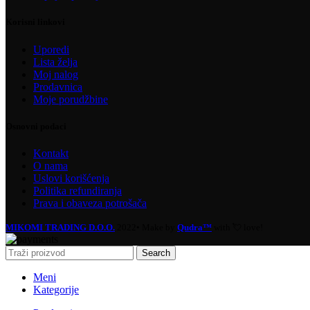
Korisni linkovi
Uporedi
Lista želja
Moj nalog
Prodavnica
Moje porudžbine
Osnovni podaci
Kontakt
O nama
Uslovi korišćenja
Politika refundiranja
Prava i obaveza potrošača
MIKOMI TRADING D.O.O.
2022• Make by
Qudra™
with 💘 love!
Search
Meni
Kategorije