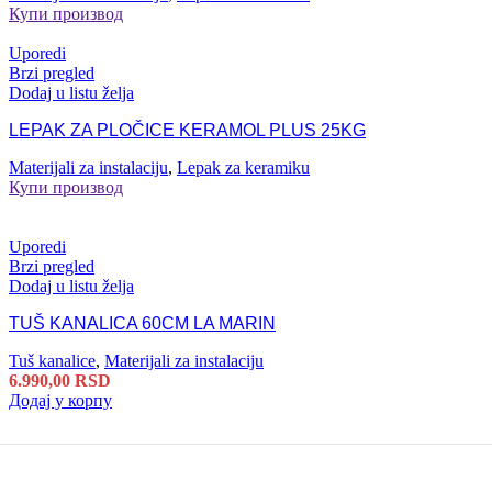
Купи производ
Uporedi
Brzi pregled
Dodaj u listu želja
LEPAK ZA PLOČICE KERAMOL PLUS 25KG
Materijali za instalaciju
,
Lepak za keramiku
Купи производ
Uporedi
Brzi pregled
Dodaj u listu želja
TUŠ KANALICA 60CM LA MARIN
Tuš kanalice
,
Materijali za instalaciju
6.990,00
RSD
Додај у корпу