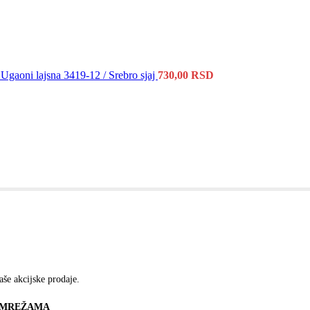
Ugaoni lajsna 3419-12 / Srebro sjaj
730,00
RSD
aše akcijske prodaje.
M MREŽAMA