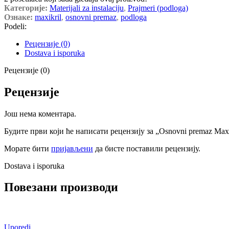
Категорије:
Materijali za instalaciju
,
Prajmeri (podloga)
Ознаке:
maxikril
,
osnovni premaz
,
podloga
Podeli:
Рецензије (0)
Dostava i isporuka
Рецензије (0)
Рецензије
Још нема коментара.
Будите први који ће написати рецензију за „Osnovni premaz Maxi
Морате бити
пријављени
да бисте поставили рецензију.
Dostava i isporuka
Повезани производи
Uporedi