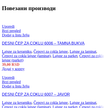
Повезани производи
Uporedi
Brzi pregled
Dodaj u listu želja
DESNI ČEP ZA COKLU 6006 – TAMNA BUKVA
Lajsne za keramiku
,
Čepovi za cokla lajsne
,
Lajsne za laminat
,
Čepovi za cokla lajsne (laminat)
,
Lajsne za parket
,
Čepovi za cokla
lajsne (parket)
39,00
RSD
Додај у корпу
Uporedi
Brzi pregled
Dodaj u listu želja
DESNI ČEP ZA COKLU 6007 – JAVOR
Lajsne za keramiku
,
Čepovi za cokla lajsne
,
Lajsne za laminat
,
Čepovi za cokla lajsne (laminat)
,
Lajsne za parket
,
Čepovi za cokla