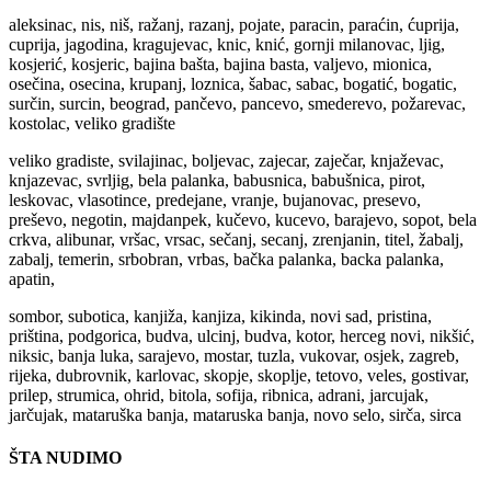
aleksinac, nis, niš, ražanj, razanj, pojate, paracin, paraćin, ćuprija,
cuprija, jagodina, kragujevac, knic, knić, gornji milanovac, ljig,
kosjerić, kosjeric, bajina bašta, bajina basta, valjevo, mionica,
osečina, osecina, krupanj, loznica, šabac, sabac, bogatić, bogatic,
surčin, surcin, beograd, pančevo, pancevo, smederevo, požarevac,
kostolac, veliko gradište
veliko gradiste, svilajinac, boljevac, zajecar, zaječar, knjaževac,
knjazevac, svrljig, bela palanka, babusnica, babušnica, pirot,
leskovac, vlasotince, predejane, vranje, bujanovac, presevo,
preševo, negotin, majdanpek, kučevo, kucevo, barajevo, sopot, bela
crkva, alibunar, vršac, vrsac, sečanj, secanj, zrenjanin, titel, žabalj,
zabalj, temerin, srbobran, vrbas, bačka palanka, backa palanka,
apatin,
sombor, subotica, kanjiža, kanjiza, kikinda, novi sad, pristina,
priština, podgorica, budva, ulcinj, budva, kotor, herceg novi, nikšić,
niksic, banja luka, sarajevo, mostar, tuzla, vukovar, osjek, zagreb,
rijeka, dubrovnik, karlovac, skopje, skoplje, tetovo, veles, gostivar,
prilep, strumica, ohrid, bitola, sofija, ribnica, adrani, jarcujak,
jarčujak, mataruška banja, mataruska banja, novo selo, sirča, sirca
ŠTA NUDIMO