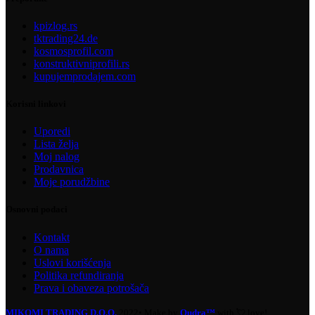
kpizlog.rs
tktrading24.de
kosmosprofil.com
konstruktivniprofili.rs
kupujemprodajem.com
Korisni linkovi
Uporedi
Lista želja
Moj nalog
Prodavnica
Moje porudžbine
Osnovni podaci
Kontakt
O nama
Uslovi korišćenja
Politika refundiranja
Prava i obaveza potrošača
MIKOMI TRADING D.O.O.
2022• Make by
Qudra™
with 💘 love!