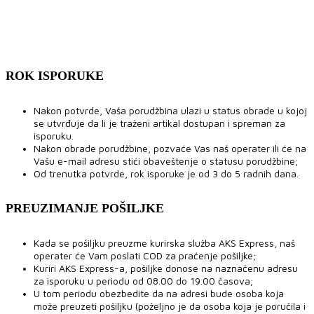
ROK ISPORUKE
Nakon potvrde, Vaša porudžbina ulazi u status obrade u kojoj
se utvrđuje da li je traženi artikal dostupan i spreman za
isporuku.
Nakon obrade porudžbine, pozvaće Vas naš operater ili će na
Vašu e-mail adresu stići obaveštenje o statusu porudžbine;
Od trenutka potvrde, rok isporuke je od 3 do 5 radnih dana.
PREUZIMANJE POŠILJKE
Kada se pošiljku preuzme kurirska služba AKS Express, naš
operater će Vam poslati COD za praćenje pošiljke;
Kuriri AKS Express-a, pošiljke donose na naznačenu adresu
za isporuku u periodu od 08.00 do 19.00 časova;
U tom periodu obezbedite da na adresi bude osoba koja
može preuzeti pošiljku (poželjno je da osoba koja je poručila i