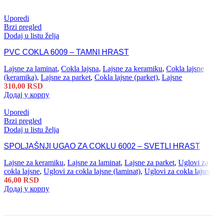
Uporedi
Brzi pregled
Dodaj u listu želja
PVC COKLA 6009 – TAMNI HRAST
Lajsne za laminat
,
Cokla lajsna
,
Lajsne za keramiku
,
Cokla lajsne
(keramika)
,
Lajsne za parket
,
Cokla lajsne (parket)
,
Lajsne
310,00
RSD
Додај у корпу
Uporedi
Brzi pregled
Dodaj u listu želja
SPOLJAŠNJI UGAO ZA COKLU 6002 – SVETLI HRAST
Lajsne za keramiku
,
Lajsne za laminat
,
Lajsne za parket
,
Uglovi za
cokla lajsne
,
Uglovi za cokla lajsne (laminat)
,
Uglovi za cokla lajsnu
46,00
RSD
Додај у корпу