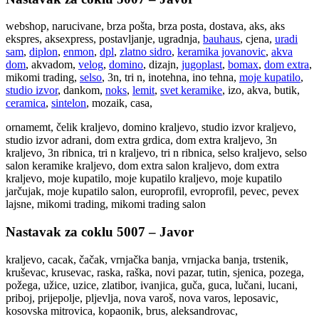
webshop, narucivane, brza pošta, brza posta, dostava, aks, aks
ekspres, aksexpress, postavljanje, ugradnja,
bauhaus
, cjena,
uradi
sam
,
diplon
,
enmon
,
dpl
,
zlatno sidro
,
keramika jovanovic
,
akva
dom
, akvadom,
velog
,
domino
, dizajn,
jugoplast
,
bomax
,
dom extra
,
mikomi trading,
selso
, 3n, tri n, inotehna, ino tehna,
moje kupatilo
,
studio izvor
, dankom,
noks
,
lemit
,
svet keramike
, izo, akva, butik,
ceramica
,
sintelon
, mozaik, casa,
ornamemt, čelik kraljevo, domino kraljevo, studio izvor kraljevo,
studio izvor adrani, dom extra grdica, dom extra kraljevo, 3n
kraljevo, 3n ribnica, tri n kraljevo, tri n ribnica, selso kraljevo, selso
salon keramike kraljevo, dom extra salon kraljevo, dom extra
kraljevo, moje kupatilo, moje kupatilo kraljevo, moje kupatilo
jarčujak, moje kupatilo salon, europrofil, evroprofil, pevec, pevex
lajsne, mikomi trading, mikomi trading salon
Nastavak za coklu 5007 – Javor
kraljevo, cacak, čačak, vrnjačka banja, vrnjacka banja, trstenik,
kruševac, krusevac, raska, raška, novi pazar, tutin, sjenica, pozega,
požega, užice, uzice, zlatibor, ivanjica, guča, guca, lučani, lucani,
priboj, prijepolje, pljevlja, nova varoš, nova varos, leposavic,
kosovska mitrovica, kopaonik, brus, aleksandrovac,