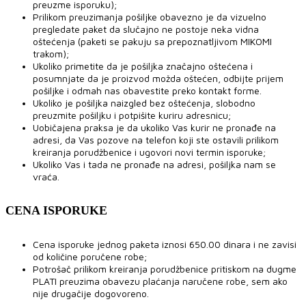
preuzme isporuku);
Prilikom preuzimanja pošiljke obavezno je da vizuelno
pregledate paket da slučajno ne postoje neka vidna
oštećenja (paketi se pakuju sa prepoznatljivom MIKOMI
trakom);
Ukoliko primetite da je pošiljka značajno oštećena i
posumnjate da je proizvod možda oštećen, odbijte prijem
pošiljke i odmah nas obavestite preko kontakt forme.
Ukoliko je pošiljka naizgled bez oštećenja, slobodno
preuzmite pošiljku i potpišite kuriru adresnicu;
Uobičajena praksa je da ukoliko Vas kurir ne pronađe na
adresi, da Vas pozove na telefon koji ste ostavili prilikom
kreiranja porudžbenice i ugovori novi termin isporuke;
Ukoliko Vas i tada ne pronađe na adresi, pošiljka nam se
vraća.
CENA ISPORUKE
Cena isporuke jednog paketa iznosi 650.00 dinara i ne zavisi
od količine poručene robe;
Potrošač prilikom kreiranja porudžbenice pritiskom na dugme
PLATI preuzima obavezu plaćanja naručene robe, sem ako
nije drugačije dogovoreno.