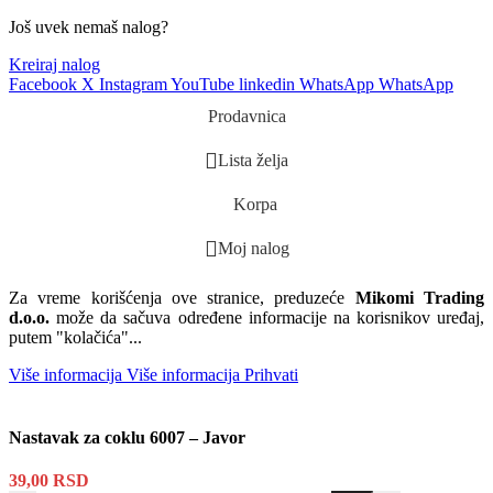
Još uvek nemaš nalog?
Kreiraj nalog
Facebook
X
Instagram
YouTube
linkedin
WhatsApp
WhatsApp
Prodavnica
Lista želja
Korpa
Moj nalog
Za vreme korišćenja ove stranice, preduzeće
Mikomi Trading
d.o.o.
može da sačuva određene informacije na korisnikov uređaj,
putem "kolačića"...
Više informacija
Više informacija
Prihvati
Nastavak za coklu 6007 – Javor
39,00
RSD