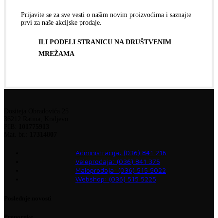
Prijavite se za sve vesti o našim novim proizvodima i saznajte
prvi za naše akcijske prodaje.
ILI PODELI STRANICU NA DRUŠTVENIM
MREŽAMA
Dositeja Obradovića 25
36212 Ratina, Kraljevo
PIB:
101775913
Mat. br.:
17314807
Administracija: (036) 841 216
Veleprodaja: (036) 841 375
Maloprodaja: (036) 515 5022
Webshop: (036) 515 5225
Poslednje novosti
Preporuke