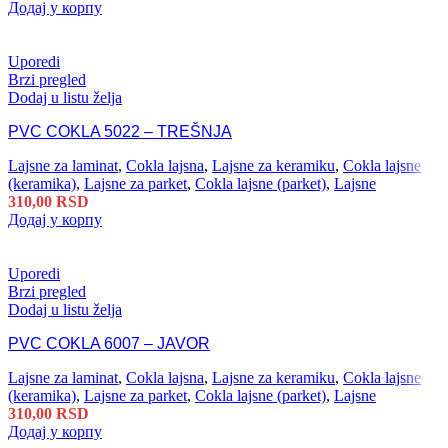
Додај у корпу
Uporedi
Brzi pregled
Dodaj u listu želja
PVC COKLA 5022 – TREŠNJA
Lajsne za laminat
,
Cokla lajsna
,
Lajsne za keramiku
,
Cokla lajsne
(keramika)
,
Lajsne za parket
,
Cokla lajsne (parket)
,
Lajsne
310,00
RSD
Додај у корпу
Uporedi
Brzi pregled
Dodaj u listu želja
PVC COKLA 6007 – JAVOR
Lajsne za laminat
,
Cokla lajsna
,
Lajsne za keramiku
,
Cokla lajsne
(keramika)
,
Lajsne za parket
,
Cokla lajsne (parket)
,
Lajsne
310,00
RSD
Додај у корпу