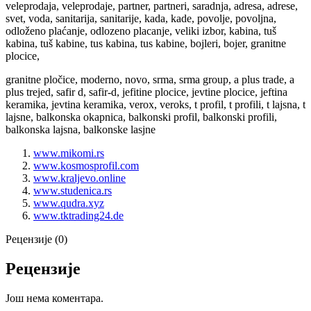
veleprodaja, veleprodaje, partner, partneri, saradnja, adresa, adrese,
svet, voda, sanitarija, sanitarije, kada, kade, povolje, povoljna,
odloženo plaćanje, odlozeno placanje, veliki izbor, kabina, tuš
kabina, tuš kabine, tus kabina, tus kabine, bojleri, bojer, granitne
plocice,
granitne pločice, moderno, novo, srma, srma group, a plus trade, a
plus trejed, safir d, safir-d, jefitine plocice, jevtine plocice, jeftina
keramika, jevtina keramika, verox, veroks, t profil, t profili, t lajsna, t
lajsne, balkonska okapnica, balkonski profil, balkonski profili,
balkonska lajsna, balkonske lasjne
www.mikomi.rs
www.kosmosprofil.com
www.kraljevo.online
www.studenica.rs
www.qudra.xyz
www.tktrading24.de
Рецензије (0)
Рецензије
Још нема коментара.