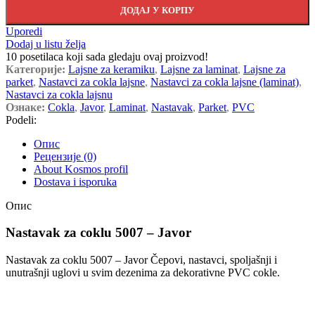
ДОДАЈ У КОРПУ
Uporedi
Dodaj u listu želja
10
posetilaca koji sada gledaju ovaj proizvod!
Категорије:
Lajsne za keramiku
,
Lajsne za laminat
,
Lajsne za
parket
,
Nastavci za cokla lajsne
,
Nastavci za cokla lajsne (laminat)
,
Nastavci za cokla lajsnu
Ознаке:
Cokla
,
Javor
,
Laminat
,
Nastavak
,
Parket
,
PVC
Podeli:
Опис
Рецензије (0)
About Kosmos profil
Dostava i isporuka
Опис
Nastavak za coklu 5007 – Javor
Nastavak za coklu 5007 – Javor Čepovi, nastavci, spoljašnji i
unutrašnji uglovi u svim dezenima za dekorativne PVC cokle.