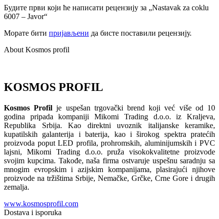
Будите први који ће написати рецензију за „Nastavak za coklu
6007 – Javor“
Морате бити
пријављени
да бисте поставили рецензију.
About Kosmos profil
KOSMOS PROFIL
Kosmos Profil
je uspešan trgovački brend koji već više od 10
godina pripada kompaniji Mikomi Trading d.o.o. iz Kraljeva,
Republika Srbija. Kao direktni uvoznik italijanske keramike,
kupatilskih galanterija i baterija, kao i širokog spektra pratećih
proizvoda poput LED profila, prohromskih, aluminijumskih i PVC
lajsni, Mikomi Trading d.o.o. pruža visokokvalitetne proizvode
svojim kupcima. Takođe, naša firma ostvaruje uspešnu saradnju sa
mnogim evropskim i azijskim kompanijama, plasirajući njihove
proizvode na tržištima Srbije, Nemačke, Grčke, Crne Gore i drugih
zemalja.
www.kosmosprofil.com
Dostava i isporuka