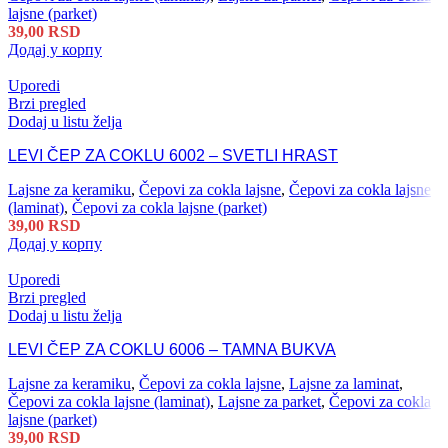
lajsne (parket)
39,00
RSD
Додај у корпу
Uporedi
Brzi pregled
Dodaj u listu želja
LEVI ČEP ZA COKLU 6002 – SVETLI HRAST
Lajsne za keramiku
,
Čepovi za cokla lajsne
,
Čepovi za cokla lajsne
(laminat)
,
Čepovi za cokla lajsne (parket)
39,00
RSD
Додај у корпу
Uporedi
Brzi pregled
Dodaj u listu želja
LEVI ČEP ZA COKLU 6006 – TAMNA BUKVA
Lajsne za keramiku
,
Čepovi za cokla lajsne
,
Lajsne za laminat
,
Čepovi za cokla lajsne (laminat)
,
Lajsne za parket
,
Čepovi za cokla
lajsne (parket)
39,00
RSD