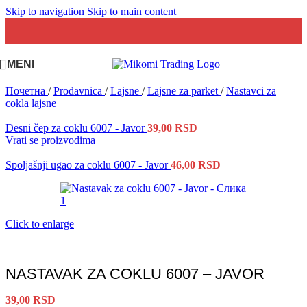
Skip to navigation
Skip to main content
MENI
Почетна
/
Prodavnica
/
Lajsne
/
Lajsne za parket
/
Nastavci za
cokla lajsne
Desni čep za coklu 6007 - Javor
39,00
RSD
Vrati se proizvodima
Spoljašnji ugao za coklu 6007 - Javor
46,00
RSD
Click to enlarge
NASTAVAK ZA COKLU 6007 – JAVOR
39,00
RSD