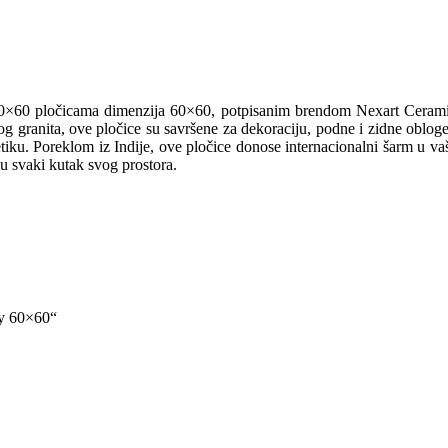
0×60 pločicama dimenzija 60×60, potpisanim brendom Nexart Ceramica.
g granita, ove pločice su savršene za dekoraciju, podne i zidne obloge,
estetiku. Poreklom iz Indije, ove pločice donose internacionalni šarm u
u svaki kutak svog prostora.
sy 60×60“