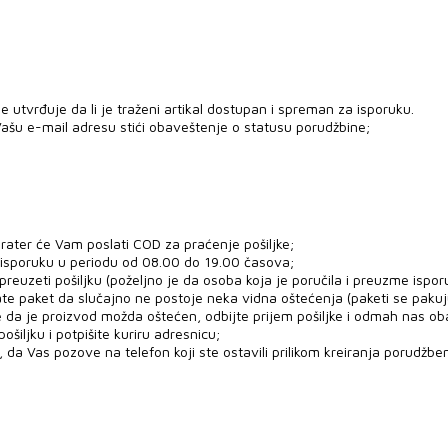
 utvrđuje da li je traženi artikal dostupan i spreman za isporuku.
ašu e-mail adresu stići obaveštenje o statusu porudžbine;
rater će Vam poslati COD za praćenje pošiljke;
 isporuku u periodu od 08.00 do 19.00 časova;
uzeti pošiljku (poželjno je da osoba koja je poručila i preuzme ispor
ate paket da slučajno ne postoje neka vidna oštećenja (paketi se paku
e da je proizvod možda oštećen, odbijte prijem pošiljke i odmah nas ob
šiljku i potpišite kuriru adresnicu;
 da Vas pozove na telefon koji ste ostavili prilikom kreiranja porudžben