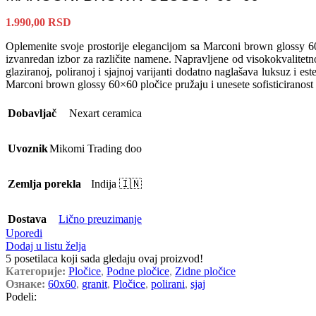
1.990,00
RSD
Oplemenite svoje prostorije elegancijom sa Marconi brown glossy 6
izvanredan izbor za različite namene. Napravljene od visokokvalitetno
glaziranoj, poliranoj i sjajnoj varijanti dodatno naglašava luksuz i 
Marconi brown glossy 60×60 pločice pružaju i unesete sofisticiranost 
Dobavljač
Nexart ceramica
Uvoznik
Mikomi Trading doo
Zemlja porekla
Indija 🇮🇳
Dostava
Lično preuzimanje
Uporedi
Dodaj u listu želja
5
posetilaca koji sada gledaju ovaj proizvod!
Категорије:
Pločice
,
Podne pločice
,
Zidne pločice
Ознаке:
60x60
,
granit
,
Pločice
,
polirani
,
sjaj
Podeli: