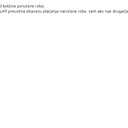
d količine poručene robe;
PLATI preuzima obavezu plaćanja naručene robe, sem ako nije drugači