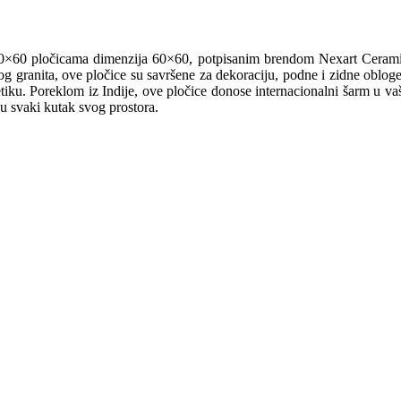
0×60 pločicama dimenzija 60×60, potpisanim brendom Nexart Ceramica.
g granita, ove pločice su savršene za dekoraciju, podne i zidne obloge,
estetiku. Poreklom iz Indije, ove pločice donose internacionalni šarm u
u svaki kutak svog prostora.