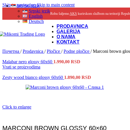
Skip to navigation
Skip to main content
SRPSKI JEZIK
Srpski jezik
Robu šaljemo
AKS
kurirskom službom na teritoriji Repub
English
Deutsch
PRODAVNICA
GALERIJA
O NAMA
KONTAKT
Почетна
/
Prodavnica
/
Pločice
/
Podne pločice
/
Marconi brown glo
Malabar nero glossy 60x60
1.990,00
RSD
Vrati se proizvodima
Zesty wood bianco glossy 60x60
1.890,00
RSD
Click to enlarge
MARCONI BROWN GLOSSY 60×60