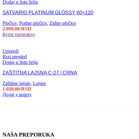
Dodaj u listu želja
SATVARIO PLATINUM GLOSSY 60×120
Pločice
,
Podne pločice
,
Zidne pločice
2.090,00
RSD
Купи производ
Uporedi
Brzi pregled
Dodaj u listu želja
ZAŠTITNA LAJSNA C-27 / CRNA
Zaštitne lajsne
,
Lajsne
1.030,00
RSD
Додај у корпу
NAŠA PREPORUKA