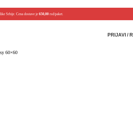
like Srbije. Cena dostave je
650,00
rsd/paket.
PRIJAVI /
ssy 60×60