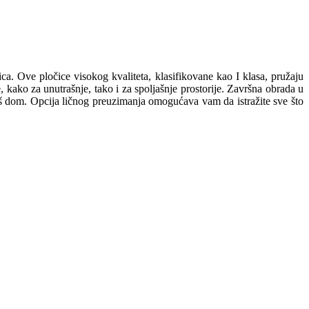
 Ove pločice visokog kvaliteta, klasifikovane kao I klasa, pružaju
 kako za unutrašnje, tako i za spoljašnje prostorije. Završna obrada u
 vaš dom. Opcija ličnog preuzimanja omogućava vam da istražite sve što