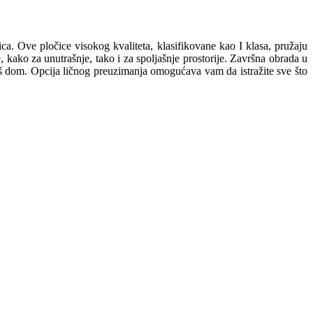
 Ove pločice visokog kvaliteta, klasifikovane kao I klasa, pružaju
 kako za unutrašnje, tako i za spoljašnje prostorije. Završna obrada u
 vaš dom. Opcija ličnog preuzimanja omogućava vam da istražite sve što