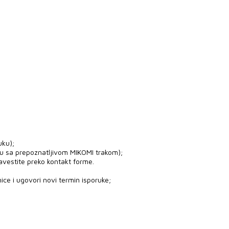
uku);
ju sa prepoznatljivom MIKOMI trakom);
avestite preko kontakt forme.
ice i ugovori novi termin isporuke;