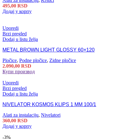
Alati za instalaciju
,
Krstići
495,00
RSD
Додај у корпу
Uporedi
Brzi pregled
Dodaj u listu želja
METAL BROWN LIGHT GLOSSY 60×120
Pločice
,
Podne pločice
,
Zidne pločice
2.090,00
RSD
Купи производ
Uporedi
Brzi pregled
Dodaj u listu želja
NIVELATOR KOSMOS KLIPS 1 MM 100/1
Alati za instalaciju
,
Nivelatori
360,00
RSD
Додај у корпу
-3%