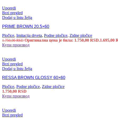
Uporedi
Brzi pregled
Dodaj u listu želja
PRIME BROWN 20.5×60
Pločice
,
Imitacija drveta
,
Podne pločice
,
Zidne pločice
Оригинална цена је била: 1.750,00 RSD.
1.695,00
1.750,00
RSD
Купи производ
Uporedi
Brzi pregled
Dodaj u listu želja
RESSA BROWN GLOSSY 60×60
Pločice
,
Podne pločice
,
Zidne pločice
1.750,00
RSD
Купи производ
Uporedi
Brzi pregled