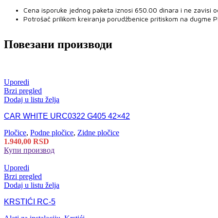
Cena isporuke jednog paketa iznosi 650.00 dinara i ne zavisi o
Potrošač prilikom kreiranja porudžbenice pritiskom na dugme 
Повезани производи
Uporedi
Brzi pregled
Dodaj u listu želja
CAR WHITE URC0322 G405 42×42
Pločice
,
Podne pločice
,
Zidne pločice
1.940,00
RSD
Купи производ
Uporedi
Brzi pregled
Dodaj u listu želja
KRSTIĆI RC-5