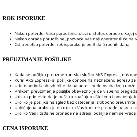
ROK ISPORUKE
Nakon potvrde, Vaša porudžbina ulazi u status obrade u kojoj se
Nakon obrade porudžbine, pozvaće Vas naš operater ili će na V
Od trenutka potvrde, rok isporuke je od 3 do 5 radnih dana.
PREUZIMANJE POŠILJKE
Kada se pošiljku preuzme kurirska služba AKS Express, naš ope
Kuriri AKS Express-a, pošiljke donose na naznačenu adresu za
U tom periodu obezbedite da na adresi bude osoba koja može pre
Prilikom preuzimanja pošiljke obavezno je da vizuelno pregled
Ukoliko primetite da je pošiljka značajno oštećena i posumnjat
Ukoliko je pošiljka naizgled bez oštećenja, slobodno preuzmite po
Uobičajena praksa je da ukoliko Vas kurir ne pronađe na adresi,
Ukoliko Vas i tada ne pronađe na adresi, pošiljka nam se vraća.
CENA ISPORUKE