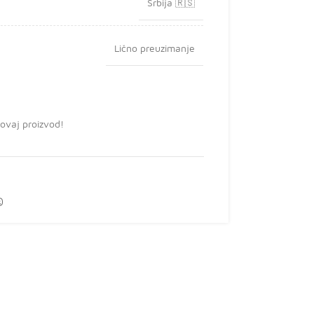
Srbija 🇷🇸
Lično preuzimanje
 ovaj proizvod!