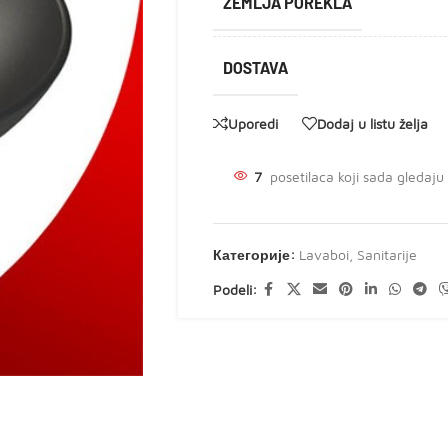
ZEMLJA POREKLA
DOSTAVA
Uporedi
Dodaj u listu želja
7
posetilaca koji sada gledaju
Категорије:
Lavaboi
,
Sanitarije
Podeli: