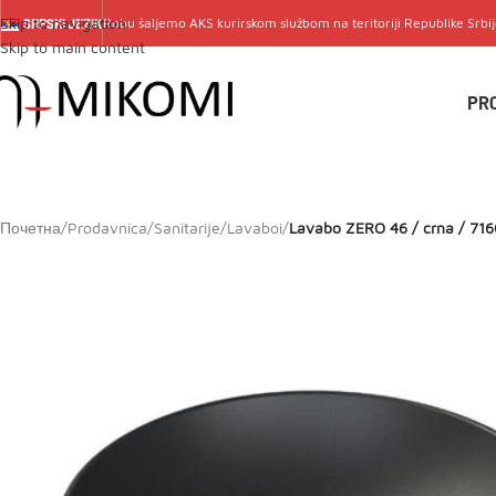
Skip to navigation
Robu šaljemo
AKS
kurirskom službom na teritoriji Republike Srbi
SRPSKI JEZIK
Skip to main content
PR
Почетна
/
Prodavnica
/
Sanitarije
/
Lavaboi
/
Lavabo ZERO 46 / crna / 71