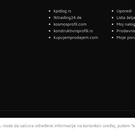
kpizlog.rs
Uporedi
tktrading24.de
Lista želj
kosmosprofil.com
Moj nalo
konstruktivniprofili.rs
Prodavni
kupujemprodajem.com
Moje por
.
može da sačuva određene informacije na korisnikov uređaj, putem "ko