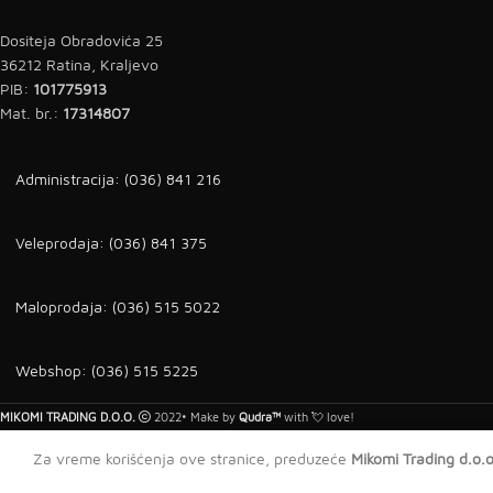
Dositeja Obradovića 25
36212 Ratina, Kraljevo
PIB:
101775913
Mat. br.:
17314807
Administracija: (036) 841 216
Veleprodaja: (036) 841 375
Maloprodaja: (036) 515 5022
Webshop: (036) 515 5225
MIKOMI TRADING D.O.O.
2022• Make by
Qudra™
with 💘 love!
Za vreme korišćenja ove stranice, preduzeće
Mikomi Trading d.o.o