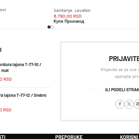
ovi
Sanitarije
,
Lavaboi
8.790,00
RSD
Купи Производ
I
PRIJAVITE
rdura lajsna T-77-10 /
Prijavite se za sve
o mat
saznajte prv
00
RSD
ILI PODELI STR
a lajsna T-77-12 / Srebro
00
RSD
TI
PREPORUKE
KORISNI