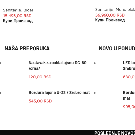
Sanitarije
,
Mono blok
Sanitarije
,
Bidei
36.960,00
RSD
15.495,00
RSD
Купи Производ
Купи Производ
NAŠA PREPORUKA
NOVO U PONUD
Nastavak za cokla lajsnu DC-80
LED bo
/crna/
Srebr
120,00
RSD
830,
Bordura lajsna U-32 / Srebro mat
Bordur
mat
545,00
RSD
995,
POSLEDNJE NOVOS