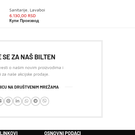
Sanitarije
,
Lavaboi
Sanitarije
,
WC da
6.130,00
RSD
2.920,00
RSD
Купи Производ
Купи Производ
 SE ZA NAŠ BILTEN
 vesti o našim novim proizvodima i
i za naše akcijske prodaje.
ANICU NA DRUŠTVENIM MREŽAMA
 LINKOVI
OSNOVNI PODACI