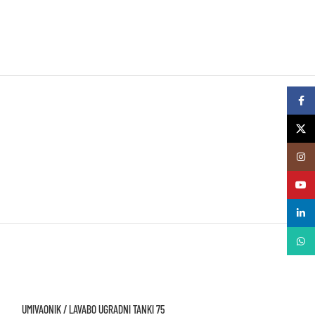
Faceb
X
Insta
YouTu
linked
What
UMIVAONIK / LAVABO UGRADNI TANKI 75
WC DASKA V-TONDO S