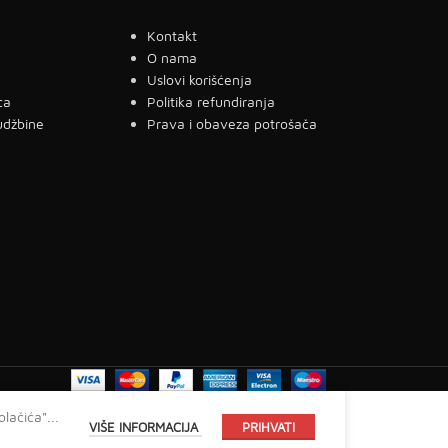
Kontakt
a
O nama
g
Uslovi korišćenja
ca
Politika refundiranja
udžbine
Prava i obaveza potrošača
lačića"...
VIŠE INFORMACIJA
PRIHVATI