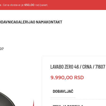
je. Cena dostave je
650,00
rsd/paket.
ODAVNICA
GALERIJA
O NAMA
KONTAKT
607
LAVABO ZERO 46 / CRNA / 71607
9.990,00
RSD
DOBAVLJAČ