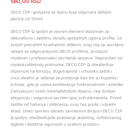
580,00
RSD
DECO ČEP-spoljašnji za lajsnu koja odgovara debljini
pločice od 10mm
DECO ČEP Q spoljni je završni element dizajniran za
dekorativnu i zaštitnu obradu spoljašnjih uglova profila. Sa
svojim preciznim kvadratnim oblikom, ovaj čep se savršeno
uklapa sa odgovarajućim DECO profilima, pružajući
moderan i profesionalan završetak spojeva. Napravljen od
visokokvalitetnog prohroma, DECO ČEP Q obezbeđuje
otpornost na koroziju, dugotrajnost i vrhunsku zaštitu
ivica.Idealno je rešenje za prostorije kao što su kupatila i
kuhinje, gde je važna kombinacija funkcionalnosti i estetike.
Zahvaljujući svom minimalističkom dizajnu, čep dodaje
eleganciju i osigurava savršen spoj svih elemenata. Pored
zaštite od habanja i oštećenja, ovaj čep pruža i vizuelni
sklad, čineći završnu obradu savršenom.Birajući DECO ČEP
Q spoljni, obezbeđujete postizanje skladnog, sofisticiranog
izgleda i dodatne sigurnosti u svakom prostoru.