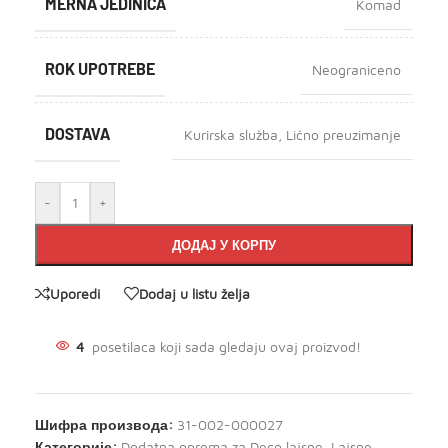
MERNA JEDINICA
Komad
ROK UPOTREBE
Neograniceno
DOSTAVA
Kurirska služba
,
Lično preuzimanje
-
+
ДОДАЈ У КОРПУ
Uporedi
Dodaj u listu želja
4
posetilaca koji sada gledaju ovaj proizvod!
Шифра производа:
31-002-000027
Категорије:
Dodatna oprema za Deco lajsne
,
Lajsne
,