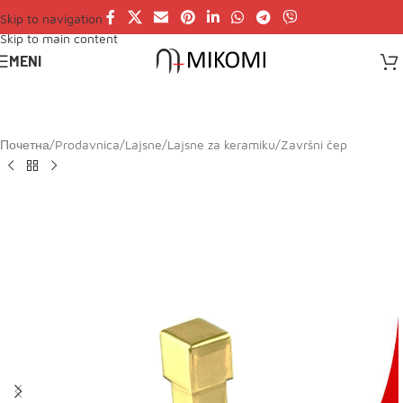
Skip to navigation
Skip to main content
MENI
Почетна
/
Prodavnica
/
Lajsne
/
Lajsne za keramiku
/
Završni čep