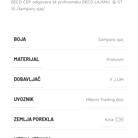
DECO ČEP odgovara za prohromsku DECO LAJSNU Q-ST
10 /šampanj sjaj/
BOJA
Šampanj sjaj
MATERIJAL
Prohrom
DOBAVLJAČ
F.J.LIM
UVOZNIK
Mikomi Trading doo
ZEMLJA POREKLA
Kina 🇨🇳