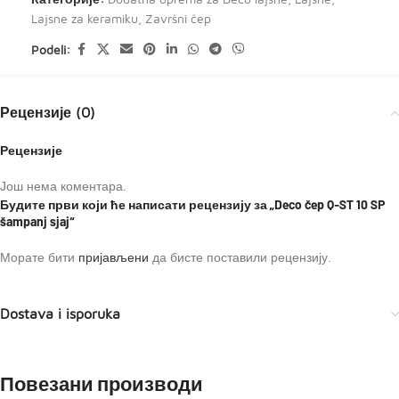
Lajsne za keramiku
,
Završni čep
Podeli:
Рецензије (0)
Рецензије
Још нема коментара.
Будите први који ће написати рецензију за „Deco čep Q-ST 10 SP
šampanj sjaj“
Морате бити
пријављени
да бисте поставили рецензију.
Dostava i isporuka
Повезани производи