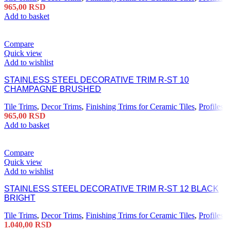
965,00
RSD
Add to basket
Compare
Quick view
Add to wishlist
STAINLESS STEEL DECORATIVE TRIM R-ST 10
CHAMPAGNE BRUSHED
Tile Trims
,
Decor Trims
,
Finishing Trims for Ceramic Tiles
,
Profiles
965,00
RSD
Add to basket
Compare
Quick view
Add to wishlist
STAINLESS STEEL DECORATIVE TRIM R-ST 12 BLACK
BRIGHT
Tile Trims
,
Decor Trims
,
Finishing Trims for Ceramic Tiles
,
Profiles
1.040,00
RSD