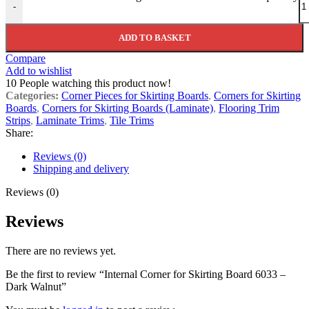
-
ADD TO BASKET
Compare
Add to wishlist
10
People watching this product now!
Categories:
Corner Pieces for Skirting Boards
,
Corners for Skirting
Boards
,
Corners for Skirting Boards (Laminate)
,
Flooring Trim
Strips
,
Laminate Trims
,
Tile Trims
Share:
Reviews (0)
Shipping and delivery
Reviews (0)
Reviews
There are no reviews yet.
Be the first to review “Internal Corner for Skirting Board 6033 –
Dark Walnut”