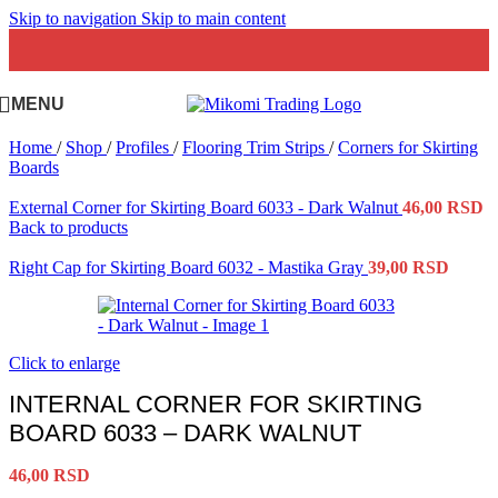
Skip to navigation
Skip to main content
MENU
Home
/
Shop
/
Profiles
/
Flooring Trim Strips
/
Corners for Skirting
Boards
External Corner for Skirting Board 6033 - Dark Walnut
46,00
RSD
Back to products
Right Cap for Skirting Board 6032 - Mastika Gray
39,00
RSD
Click to enlarge
INTERNAL CORNER FOR SKIRTING
BOARD 6033 – DARK WALNUT
46,00
RSD