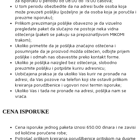
za isporuku u periodu od 08.00 do 19.00 časova;
U tom periodu obezbedite da na adresi bude osoba koja
može preuzeti pošiljku (poželjno je da osoba koja je poručila i
preuzme isporuku);
Prilikom preuzimanja pošiljke obavezno je da vizuelno
pregledate paket da slučajno ne postoje neka vidna
oštećenja (paketi se pakuju sa prepoznatljivom MIKOMI
trakom);
Ukoliko primetite da je pošiljka značajno oštećena i
posumnjate da je proizvod možda oštećen, odbijte prijem
pošiljke i odmah nas obavestite preko kontakt forme.
Ukoliko je pošiljka naizgled bez oštećenja, slobodno
preuzmite pošiljku i potpišite kuriru adresnicu;
Uobičajena praksa je da ukoliko Vas kurir ne pronađe na
adresi, da Vas pozove na telefon koji ste ostavili prilikom
kreiranja porudžbenice i ugovori novi termin isporuke;
Ukoliko Vas i tada ne pronađe na adresi, pošiljka nam se
vraća.
CENA ISPORUKE
Cena isporuke jednog paketa iznosi 650.00 dinara i ne zavisi
od količine poručene robe;
Potrošač prilikom kreiranja porudžbenice pritiskom na dugme