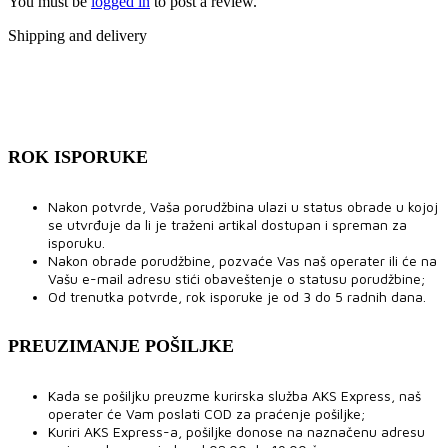
You must be
logged in
to post a review.
Shipping and delivery
ROK ISPORUKE
Nakon potvrde, Vaša porudžbina ulazi u status obrade u kojoj
se utvrđuje da li je traženi artikal dostupan i spreman za
isporuku.
Nakon obrade porudžbine, pozvaće Vas naš operater ili će na
Vašu e-mail adresu stići obaveštenje o statusu porudžbine;
Od trenutka potvrde, rok isporuke je od 3 do 5 radnih dana.
PREUZIMANJE POŠILJKE
Kada se pošiljku preuzme kurirska služba AKS Express, naš
operater će Vam poslati COD za praćenje pošiljke;
Kuriri AKS Express-a, pošiljke donose na naznačenu adresu