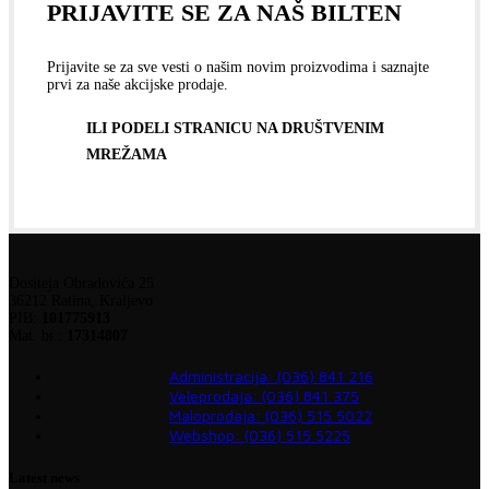
PRIJAVITE SE ZA NAŠ BILTEN
Prijavite se za sve vesti o našim novim proizvodima i saznajte
prvi za naše akcijske prodaje.
ILI PODELI STRANICU NA DRUŠTVENIM
MREŽAMA
Dositeja Obradovića 25
36212 Ratina, Kraljevo
PIB:
101775913
Mat. br.:
17314807
Administracija: (036) 841 216
Veleprodaja: (036) 841 375
Maloprodaja: (036) 515 5022
Webshop: (036) 515 5225
Latest news