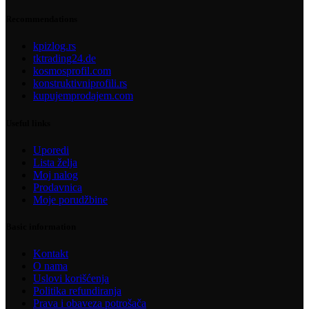
Recommendations
kpizlog.rs
tktrading24.de
kosmosprofil.com
konstruktivniprofili.rs
kupujemprodajem.com
Useful links
Uporedi
Lista želja
Moj nalog
Prodavnica
Moje porudžbine
Basic information
Kontakt
O nama
Uslovi korišćenja
Politika refundiranja
Prava i obaveza potrošača