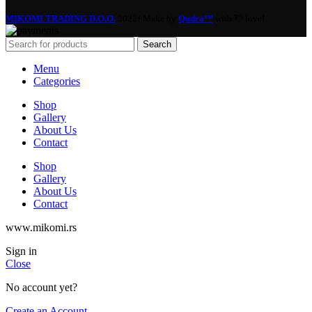
MIKOMI TRADING D.O.O.
2022• Make by
Qudra™
with 💘 love!
Search
Menu
Categories
Shop
Gallery
About Us
Contact
Shop
Gallery
About Us
Contact
www.mikomi.rs
Sign in
Close
No account yet?
Create an Account