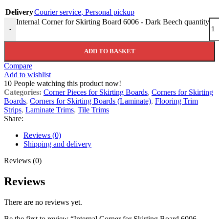
Delivery
Courier service
,
Personal pickup
Internal Corner for Skirting Board 6006 - Dark Beech quantity
-
ADD TO BASKET
Compare
Add to wishlist
10
People watching this product now!
Categories:
Corner Pieces for Skirting Boards
,
Corners for Skirting
Boards
,
Corners for Skirting Boards (Laminate)
,
Flooring Trim
Strips
,
Laminate Trims
,
Tile Trims
Share:
Reviews (0)
Shipping and delivery
Reviews (0)
Reviews
There are no reviews yet.
Be the first to review “Internal Corner for Skirting Board 6006 –