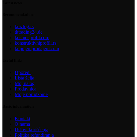
Latest news
Recommendations
kpizlog.rs
tktrading24.de
kosmosprofil.com
konstruktivniprofili.rs
kupujemprodajem.com
Useful links
Uporedi
Lista želja
Moj nalog
Prodavnica
Moje porudžbine
Basic information
Kontakt
O nama
Uslovi korišćenja
Politika refundiranja