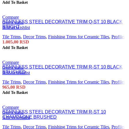
Add To Basket
Compare
STAINLESS STEEL DECORATIVE TRIM Q-ST 10 BLACK
Quick view
BRIGHT
Add to wishlist
Tile Trims
,
Decor Trims
,
Finishing Trims for Ceramic Tiles
,
Profiles
1.005,00
RSD
Add To Basket
Compare
STAINLESS STEEL DECORATIVE TRIM R-ST 10 BLACK
Quick view
BRUSHED
Add to wishlist
Tile Trims
,
Decor Trims
,
Finishing Trims for Ceramic Tiles
,
Profiles
965,00
RSD
Add To Basket
Compare
STAINLESS STEEL DECORATIVE TRIM R-ST 10
Quick view
CHAMPAGNE BRUSHED
Add to wishlist
Tile Trims
,
Decor Trims
,
Finishing Trims for Ceramic Tiles
,
Profiles