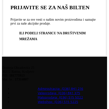
PRIJAVITE SE ZA NAŠ BILTEN
Prijavite se za sve vesti o našim novim proizvodima i saznajte
prvi za naše akcijske prodaje.
ILI PODELI STRANICU NA DRUŠTVENIM
MREŽAMA
Dositeja Obradovića 25
36212 Ratina, Kraljevo
PIB:
101775913
Mat. br.:
17314807
Administracija: (036) 841 216
Veleprodaja: (036) 841 375
Maloprodaja: (036) 515 5022
Webshop: (036) 515 5225