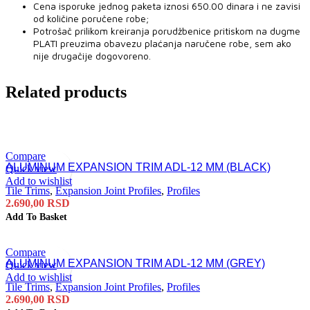
Cena isporuke jednog paketa iznosi 650.00 dinara i ne zavisi
od količine poručene robe;
Potrošač prilikom kreiranja porudžbenice pritiskom na dugme
PLATI preuzima obavezu plaćanja naručene robe, sem ako
nije drugačije dogovoreno.
Related products
Compare
ALUMINUM EXPANSION TRIM ADL-12 MM (BLACK)
Quick view
Add to wishlist
Tile Trims
,
Expansion Joint Profiles
,
Profiles
2.690,00
RSD
Add To Basket
Compare
ALUMINUM EXPANSION TRIM ADL-12 MM (GREY)
Quick view
Add to wishlist
Tile Trims
,
Expansion Joint Profiles
,
Profiles
2.690,00
RSD