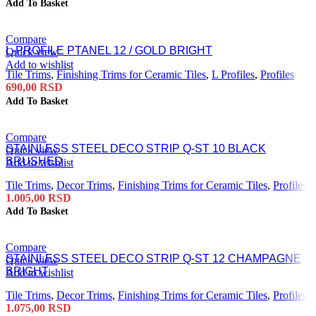
Add To Basket
Compare
L-PROFILE PTANEL 12 / GOLD BRIGHT
Quick view
Add to wishlist
Tile Trims
,
Finishing Trims for Ceramic Tiles
,
L Profiles
,
Profiles
690,00
RSD
Add To Basket
Compare
STAINLESS STEEL DECO STRIP Q-ST 10 BLACK
Quick view
BRUSHED
Add to wishlist
Tile Trims
,
Decor Trims
,
Finishing Trims for Ceramic Tiles
,
Profiles
1.005,00
RSD
Add To Basket
Compare
STAINLESS STEEL DECO STRIP Q-ST 12 CHAMPAGNE
Quick view
BRIGHT
Add to wishlist
Tile Trims
,
Decor Trims
,
Finishing Trims for Ceramic Tiles
,
Profiles
1.075,00
RSD