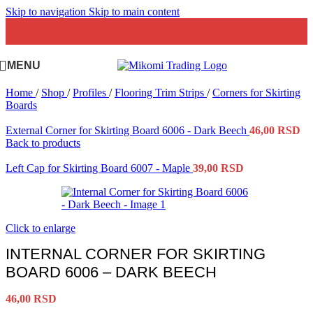
Skip to navigation
Skip to main content
MENU
Home
/
Shop
/
Profiles
/
Flooring Trim Strips
/
Corners for Skirting
Boards
External Corner for Skirting Board 6006 - Dark Beech
46,00
RSD
Back to products
Left Cap for Skirting Board 6007 - Maple
39,00
RSD
Click to enlarge
INTERNAL CORNER FOR SKIRTING
BOARD 6006 – DARK BEECH
46,00
RSD