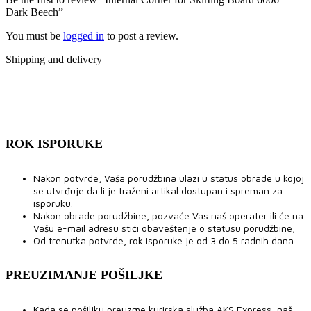
Dark Beech”
You must be
logged in
to post a review.
Shipping and delivery
ROK ISPORUKE
Nakon potvrde, Vaša porudžbina ulazi u status obrade u kojoj
se utvrđuje da li je traženi artikal dostupan i spreman za
isporuku.
Nakon obrade porudžbine, pozvaće Vas naš operater ili će na
Vašu e-mail adresu stići obaveštenje o statusu porudžbine;
Od trenutka potvrde, rok isporuke je od 3 do 5 radnih dana.
PREUZIMANJE POŠILJKE
Kada se pošiljku preuzme kurirska služba AKS Express, naš