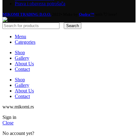
Prava i obaveza potrošača
MIKOMI TRADING D.O.O.
2022• Make by
Qudra™
with 💘 love!
Search
Menu
Categories
Shop
Gallery
About Us
Contact
Shop
Gallery
About Us
Contact
www.mikomi.rs
Sign in
Close
No account yet?