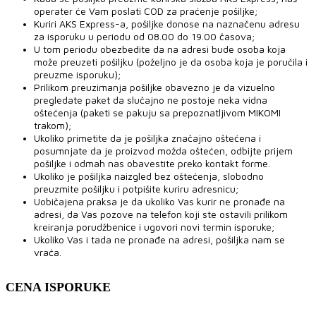
operater će Vam poslati COD za praćenje pošiljke;
Kuriri AKS Express-a, pošiljke donose na naznačenu adresu
za isporuku u periodu od 08.00 do 19.00 časova;
U tom periodu obezbedite da na adresi bude osoba koja
može preuzeti pošiljku (poželjno je da osoba koja je poručila i
preuzme isporuku);
Prilikom preuzimanja pošiljke obavezno je da vizuelno
pregledate paket da slučajno ne postoje neka vidna
oštećenja (paketi se pakuju sa prepoznatljivom MIKOMI
trakom);
Ukoliko primetite da je pošiljka značajno oštećena i
posumnjate da je proizvod možda oštećen, odbijte prijem
pošiljke i odmah nas obavestite preko kontakt forme.
Ukoliko je pošiljka naizgled bez oštećenja, slobodno
preuzmite pošiljku i potpišite kuriru adresnicu;
Uobičajena praksa je da ukoliko Vas kurir ne pronađe na
adresi, da Vas pozove na telefon koji ste ostavili prilikom
kreiranja porudžbenice i ugovori novi termin isporuke;
Ukoliko Vas i tada ne pronađe na adresi, pošiljka nam se
vraća.
CENA ISPORUKE