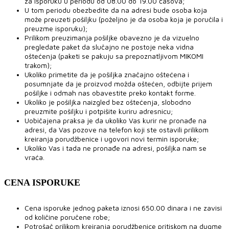
za isporuku u periodu od 08.00 do 19.00 časova;
U tom periodu obezbedite da na adresi bude osoba koja
može preuzeti pošiljku (poželjno je da osoba koja je poručila i
preuzme isporuku);
Prilikom preuzimanja pošiljke obavezno je da vizuelno
pregledate paket da slučajno ne postoje neka vidna
oštećenja (paketi se pakuju sa prepoznatljivom MIKOMI
trakom);
Ukoliko primetite da je pošiljka značajno oštećena i
posumnjate da je proizvod možda oštećen, odbijte prijem
pošiljke i odmah nas obavestite preko kontakt forme.
Ukoliko je pošiljka naizgled bez oštećenja, slobodno
preuzmite pošiljku i potpišite kuriru adresnicu;
Uobičajena praksa je da ukoliko Vas kurir ne pronađe na
adresi, da Vas pozove na telefon koji ste ostavili prilikom
kreiranja porudžbenice i ugovori novi termin isporuke;
Ukoliko Vas i tada ne pronađe na adresi, pošiljka nam se
vraća.
CENA ISPORUKE
Cena isporuke jednog paketa iznosi 650.00 dinara i ne zavisi
od količine poručene robe;
Potrošač prilikom kreiranja porudžbenice pritiskom na dugme