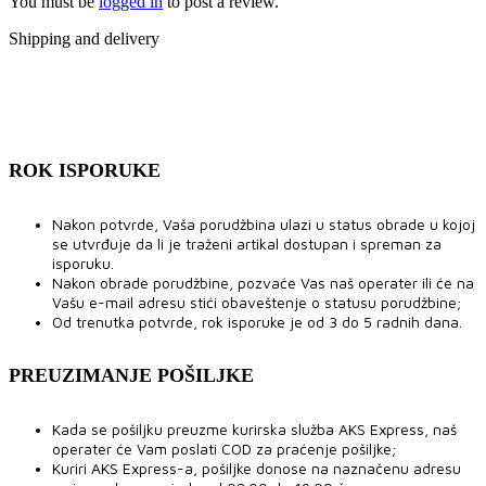
You must be
logged in
to post a review.
Shipping and delivery
ROK ISPORUKE
Nakon potvrde, Vaša porudžbina ulazi u status obrade u kojoj
se utvrđuje da li je traženi artikal dostupan i spreman za
isporuku.
Nakon obrade porudžbine, pozvaće Vas naš operater ili će na
Vašu e-mail adresu stići obaveštenje o statusu porudžbine;
Od trenutka potvrde, rok isporuke je od 3 do 5 radnih dana.
PREUZIMANJE POŠILJKE
Kada se pošiljku preuzme kurirska služba AKS Express, naš
operater će Vam poslati COD za praćenje pošiljke;
Kuriri AKS Express-a, pošiljke donose na naznačenu adresu