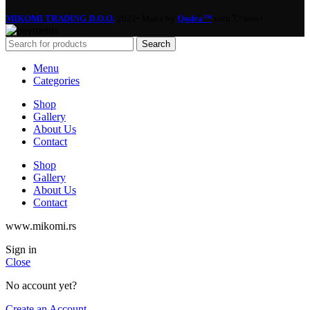
MIKOMI TRADING D.O.O.
2022• Make by
Qudra™
with 💘 love!
Search
Menu
Categories
Shop
Gallery
About Us
Contact
Shop
Gallery
About Us
Contact
www.mikomi.rs
Sign in
Close
No account yet?
Create an Account