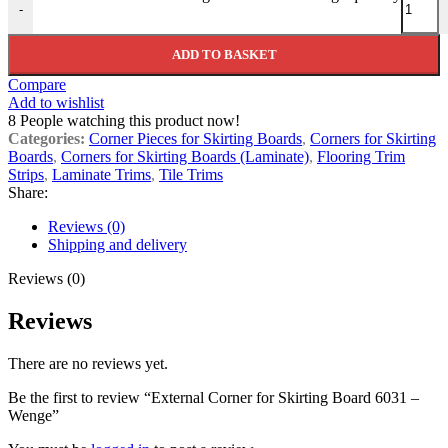
-
ADD TO BASKET
Compare
Add to wishlist
8
People watching this product now!
Categories:
Corner Pieces for Skirting Boards
,
Corners for Skirting
Boards
,
Corners for Skirting Boards (Laminate)
,
Flooring Trim
Strips
,
Laminate Trims
,
Tile Trims
Share:
Reviews (0)
Shipping and delivery
Reviews (0)
Reviews
There are no reviews yet.
Be the first to review “External Corner for Skirting Board 6031 –
Wenge”