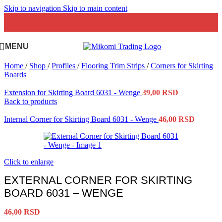
Skip to navigation
Skip to main content
MENU
Home
/
Shop
/
Profiles
/
Flooring Trim Strips
/
Corners for Skirting
Boards
Extension for Skirting Board 6031 - Wenge
39,00
RSD
Back to products
Internal Corner for Skirting Board 6031 - Wenge
46,00
RSD
Click to enlarge
EXTERNAL CORNER FOR SKIRTING
BOARD 6031 – WENGE
46,00
RSD