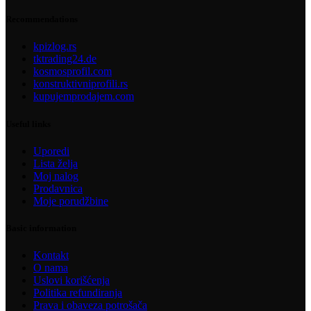
Recommendations
kpizlog.rs
tktrading24.de
kosmosprofil.com
konstruktivniprofili.rs
kupujemprodajem.com
Useful links
Uporedi
Lista želja
Moj nalog
Prodavnica
Moje porudžbine
Basic information
Kontakt
O nama
Uslovi korišćenja
Politika refundiranja
Prava i obaveza potrošača