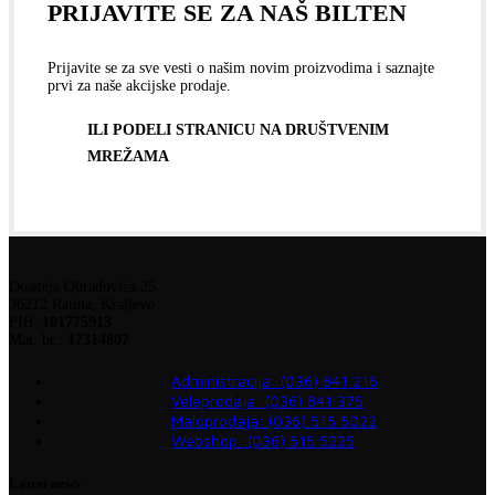
PRIJAVITE SE ZA NAŠ BILTEN
Prijavite se za sve vesti o našim novim proizvodima i saznajte
prvi za naše akcijske prodaje.
ILI PODELI STRANICU NA DRUŠTVENIM
MREŽAMA
Dositeja Obradovića 25
36212 Ratina, Kraljevo
PIB:
101775913
Mat. br.:
17314807
Administracija: (036) 841 216
Veleprodaja: (036) 841 375
Maloprodaja: (036) 515 5022
Webshop: (036) 515 5225
Latest news