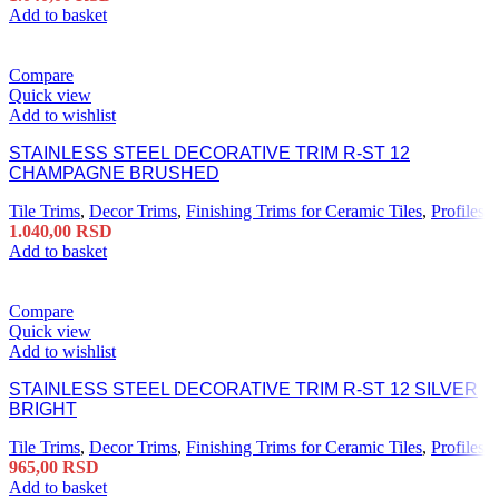
Add to basket
Compare
Quick view
Add to wishlist
STAINLESS STEEL DECORATIVE TRIM R-ST 12
CHAMPAGNE BRUSHED
Tile Trims
,
Decor Trims
,
Finishing Trims for Ceramic Tiles
,
Profiles
1.040,00
RSD
Add to basket
Compare
Quick view
Add to wishlist
STAINLESS STEEL DECORATIVE TRIM R-ST 12 SILVER
BRIGHT
Tile Trims
,
Decor Trims
,
Finishing Trims for Ceramic Tiles
,
Profiles
965,00
RSD
Add to basket